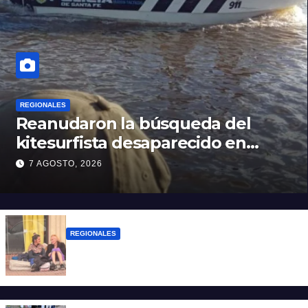
REGIONALES
Reanudaron la búsqueda del
kitesurfista desaparecido en
aguas de la Laguna Setúbal
7 AGOSTO, 2026
REGIONALES
Zulma Lobato fue encontrada en
situación de calle en Paraná