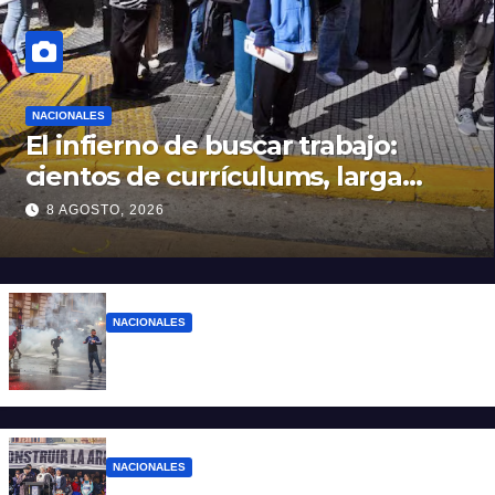
NACIONALES
El infierno de buscar trabajo:
cientos de currículums, larga
espera y menos puestos
8 AGOSTO, 2026
registrados
NACIONALES
El Gobierno responde con balas y
denuncias ante la protesta
NACIONALES