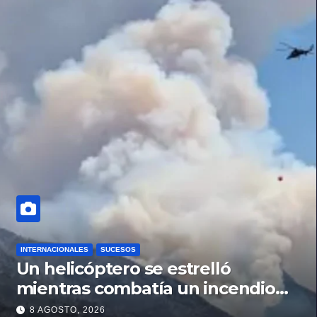
INTERNACIONALES
SUCESOS
Un helicóptero se estrelló
mientras combatía un incendio
forestal en Utah
8 AGOSTO, 2026