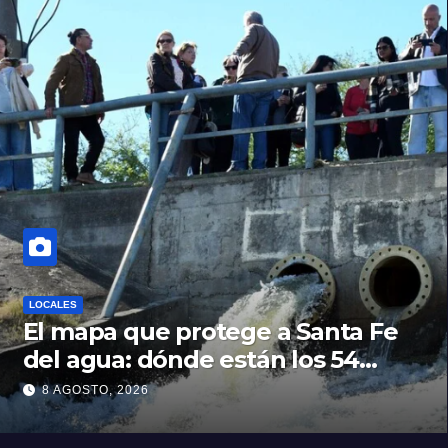
LOCALES
El mapa que protege a Santa Fe
del agua: dónde están los 54
puntos de bombeo
8 AGOSTO, 2026