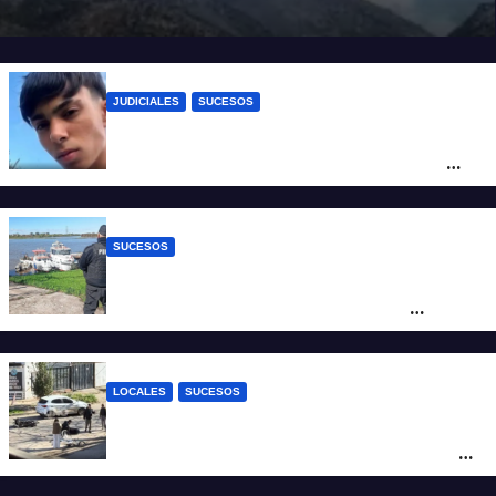
JUDICIALES
SUCESOS
Caso Jeremías Monzón: la Fiscalía amplió
la imputación contra la menor acusada
del crimen y la causa se encamina al
juicio por jurados
SUCESOS
Triste confirmación: el cuerpo hallado a la
altura del club Náutico Sur es el de
Fernando Cappi, el kitesurfista buscado
intensamente
LOCALES
SUCESOS
Violento choque entre un auto y una
moto en barrio Alvear: una mujer quedó
tendida sobre la calzada