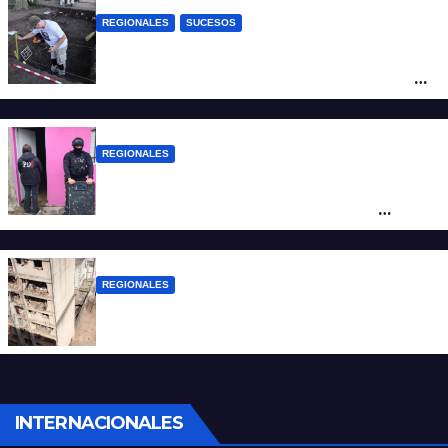
REGIONALES
SUCESOS
Hallaron los primeros restos humanos en
la investigación por la Masacre Indígena
de San Antonio de Obligado
REGIONALES
Detuvieron en Rosario a “Yaka”, buscado
por un homicidio y otros hechos de
violencia armada
REGIONALES
A 13 años de la tragedia de Salta 2141
INTERNACIONALES