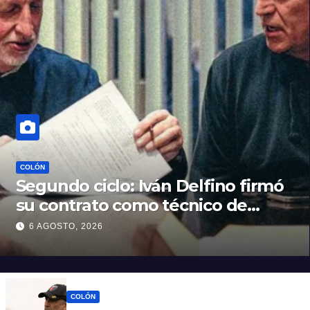
COLÓN
Segundo ciclo: Iván Delfino firmó
su contrato como técnico de
Colón
6 AGOSTO, 2026
COLÓN