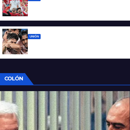
El 15 de Abril vuelve a latir: Unión regresa a
casa tras casi cien días
UNIÓN
Unión ya conoce su camino: la Liga
confirmó las fechas 4 a 7 del Clausura
COLÓN