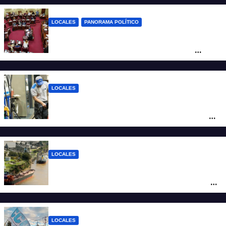
LOCALES
PANORAMA POLÍTICO
Diputados empieza en comisiones el
debate sobre el sistema electoral de
Santa Fe
LOCALES
YPF aumentó los combustibles en la
ciudad de Santa Fe: la nafta súper superó
los $2.100 y llenar el tanque cuesta más
de $94.000
LOCALES
Pullaro y empresarios viajan a Chile para
posicionar los puertos del sur de Santa Fe
como salida para las exportaciones
mineras
LOCALES