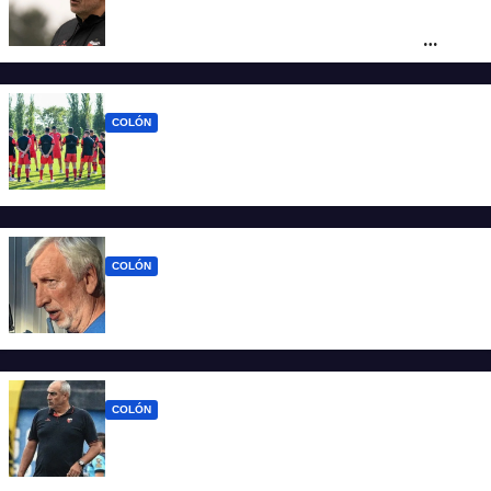
Iván Delfino : “Son pocos los técnicos que
pueden dirigir al equipo del que son
hinchas”
COLÓN
La era Iván Delfino: Colón inicia un nuevo
ciclo con la mira en San Telmo
COLÓN
Colón define quien será el nuevo DT y la
última palabra la tiene José Alonso
COLÓN
Viejos conocidos: los jugadores que
vuelven a encontrarse con Delfino