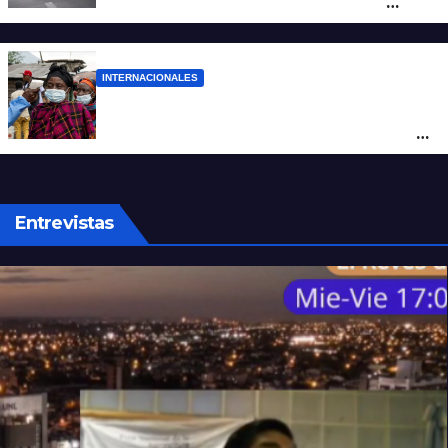
mujer atacó e hirió con unas tijeras a
cuatro hombres
INTERNACIONALES
Alarma mundial por el brote de Ébola en
África: temen que el virus esté mutando
tras superar los 4.000 casos
Entrevistas