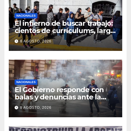
NACIONALES
El infierno de buscar trabajo:
cientos de currículums, larga
espera y menos puestos
8 AGOSTO, 2026
registrados
NACIONALES
El Gobierno responde con
balas y denuncias ante la
protesta
8 AGOSTO, 2026