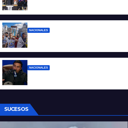
“No aceptamos esta Argentina para unos
pocos”
NACIONALES
Ruegos por el trabajo que falta y para el
que lo tiene, que el sueldo alcance
NACIONALES
Denuncian al conductor del streaming
Carajo por dichos discriminatorios
SUCESOS