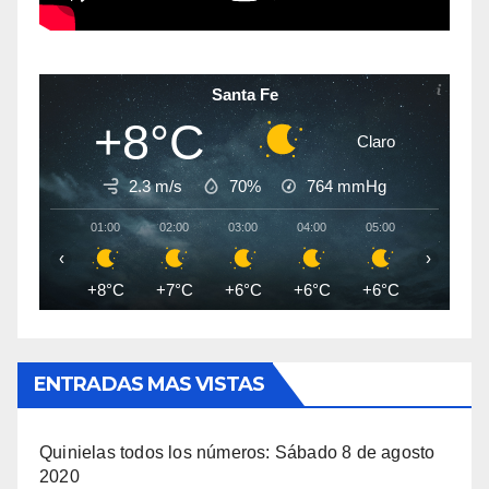
Santa Fe
+8°C
Claro
2.3 m/s
70%
764
mmHg
01:00
02:00
03:00
04:00
05:00
06:00
‹
›
+8°C
+7°C
+6°C
+6°C
+6°C
+5°C
ENTRADAS MAS VISTAS
Quinielas todos los números: Sábado 8 de agosto
2020