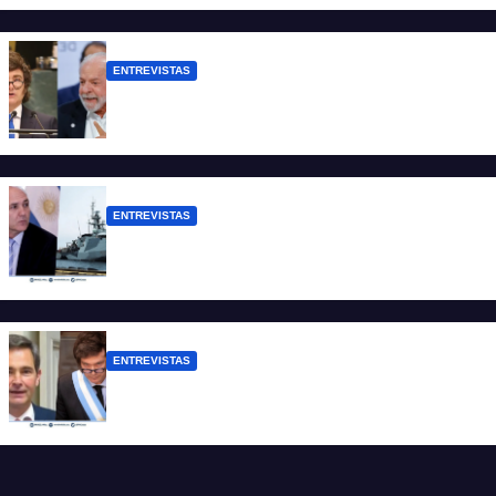
de dólares”
ENTREVISTAS
Chaves: “Es una actitud facista con
consecuencias diplomáticas graves”
ENTREVISTAS
Carmona: “Es un hecho muy grave pero
lamentablemente no es aislado”
ENTREVISTAS
Manili: “Por detrás de esta ley hay
desprolijidades y por debajo negocios”