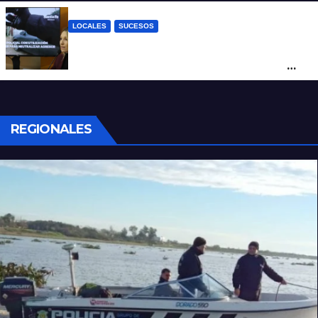
LOCALES
SUCESOS
Con una pistola Taser, la Policía redujo a
un hombre que amenazaba a su padre
con un arma blanca en la ruta 168
REGIONALES