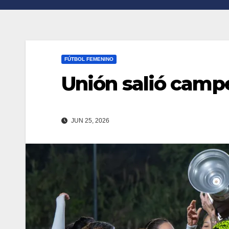
n
r
k
t
i
FÚTBOL FEMENINO
r
Unión salió camp
JUN 25, 2026