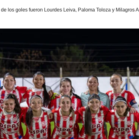
de los goles fueron Lourdes Leiva, Paloma Toloza y Milagros A