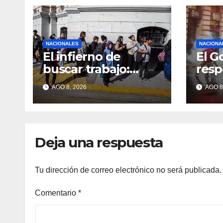
NACIONALES
NACIONA
El infierno de
El G
buscar trabajo:
resp
cientos de
y de
AGO 8, 2026
AGO 8
currículums, larga
prot
espera y menos
puestos registrados
Deja una respuesta
Tu dirección de correo electrónico no será publicada.
Comentario
*