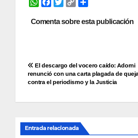
W
F
T
C
C
h
a
wi
o
o
at
c
tt
p
m
Comenta sobre esta publicación
s
e
er
y
p
A
b
Li
ar
p
o
n
tir
p
o
k
Navegación
El descargo del vocero caído: Adorni
k
renunció con una carta plagada de quej
de
contra el periodismo y la Justicia
entradas
Entrada relacionada