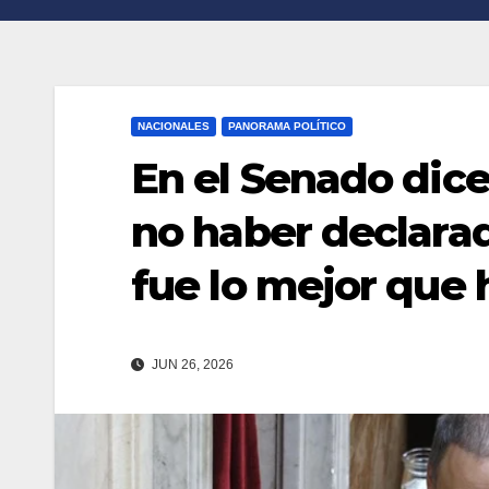
n
r
k
t
i
NACIONALES
PANORAMA POLÍTICO
r
En el Senado dice
no haber declarad
fue lo mejor que 
JUN 26, 2026