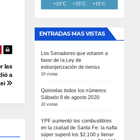
+15°C
+15°C
+15°C
+14°C
+13
ENTRADAS MAS VISTAS
Los Senadores que votaron a
favor de la Ley de
r las
extranjerización de tierras
10 vistas
dió a
lei
Quinielas todos los números:
Sábado 8 de agosto 2020
10 vistas
YPF aumentó los combustibles
en la ciudad de Santa Fe: la nafta
súper superó los $2.100 y llenar