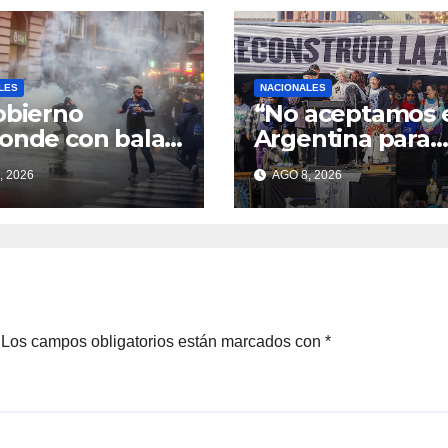
LES
NACIONALES
obierno
“No aceptamos 
onde con balas
Argentina para
nuncias ante la
unos pocos”
, 2026
AGO 8, 2026
esta
Los campos obligatorios están marcados con
*