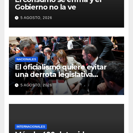
Gobierno no la ve
5 AGOSTO, 2026
NACIONALES
El oficialismo quiere evitar
una derrota legislativa
sacando la Ley de Tierras
5 AGOSTO, 2026
INTERNACIONALES