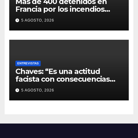
Más de 400 detenidos en
Francia por los incendios
forestales
5 AGOSTO, 2026
ENTREVISTAS
Chaves: “Es una actitud
facista con consecuencias
diplomáticas graves”
5 AGOSTO, 2026