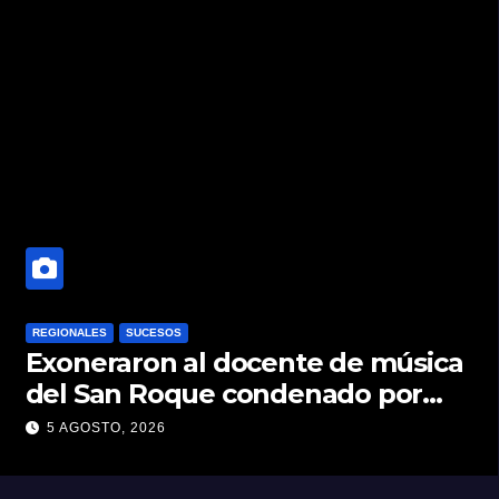
REGIONALES
SUCESOS
Exoneraron al docente de música
del San Roque condenado por
abuso sexual infantil
5 AGOSTO, 2026