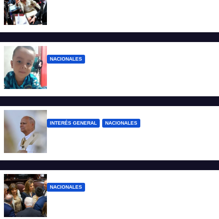
El oficialismo quiere evitar una derrota
legislativa sacando la Ley de Tierras
NACIONALES
Caso Loan: qué puede pasar en la nueva
audiencia del juicio por su desaparición
INTERÉS GENERAL
NACIONALES
El papa León XIV visitará la Argentina:
cuándo llegará y qué ciudades recorrerá
NACIONALES
Los indecisos que definirán la votación en
Ley de tierras