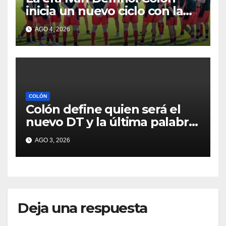
inicia un nuevo ciclo con la
mira en San Telmo
AGO 4, 2026
COLÓN
Colón define quien será el
nuevo DT y la última palabra
la tiene José Alonso
AGO 3, 2026
Deja una respuesta