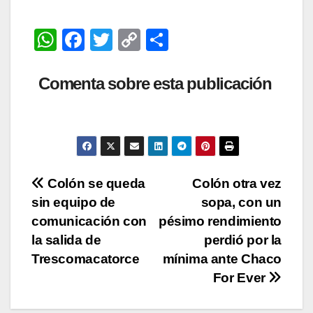
W
F
T
C
C
h
a
wi
o
o
at
c
tt
p
m
Comenta sobre esta publicación
s
e
er
y
p
A
b
Li
ar
p
o
n
tir
p
o
k
Navegación
Colón se queda
Colón otra vez
k
sin equipo de
sopa, con un
de
comunicación con
pésimo rendimiento
entradas
la salida de
perdió por la
Trescomacatorce
mínima ante Chaco
For Ever