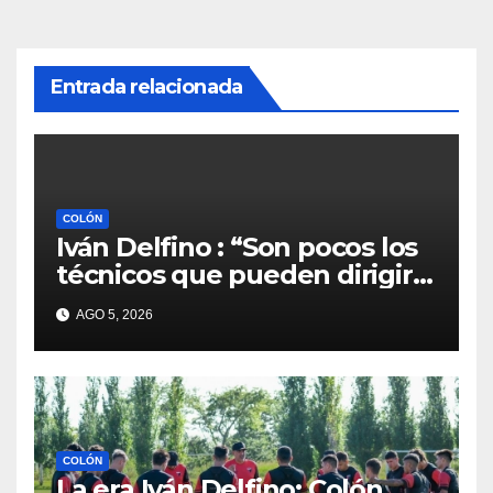
Entrada relacionada
COLÓN
Iván Delfino : “Son pocos los
técnicos que pueden dirigir
al equipo del que son
AGO 5, 2026
hinchas”
COLÓN
La era Iván Delfino: Colón