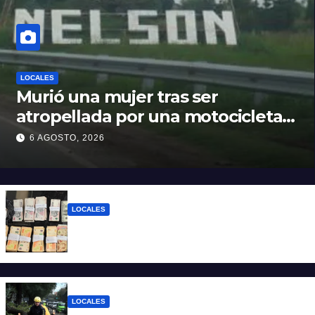
LOCALES
Murió una mujer tras ser
atropellada por una motocicleta
en Nelson
6 AGOSTO, 2026
LOCALES
Detuvieron a un joven de 22 años con 700
gramos de cocaína
LOCALES