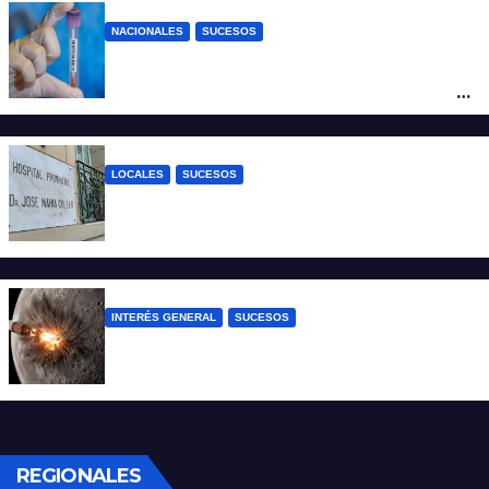
NACIONALES
SUCESOS
Un argentino contrajo hantavirus durante
un viaje por Europa y permanece aislado
en España
LOCALES
SUCESOS
Un joven fue baleado tras una discusión
en un partido de fútbol en Colastiné Norte
INTERÉS GENERAL
SUCESOS
La NASA confirmó que un cohete de
SpaceX impactó en la Luna
REGIONALES