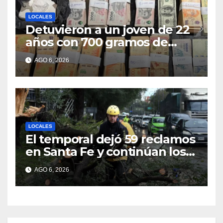
LOCALES
Detuvieron a un joven de 22
años con 700 gramos de
cocaína
AGO 6, 2026
LOCALES
El temporal dejó 59 reclamos
en Santa Fe y continúan los
operativos municipales
AGO 6, 2026