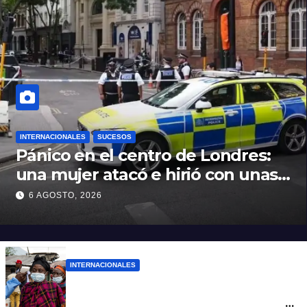
INTERNACIONALES
SUCESOS
Pánico en el centro de Londres:
una mujer atacó e hirió con unas
tijeras a cuatro hombres
6 AGOSTO, 2026
INTERNACIONALES
Alarma mundial por el brote de Ébola en
África: temen que el virus esté mutando