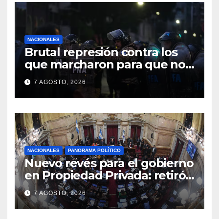
NACIONALES
Brutal represión contra los
que marcharon para que no
se venda la patria
7 AGOSTO, 2026
NACIONALES
PANORAMA POLÍTICO
Nuevo revés para el gobierno
en Propiedad Privada: retiró
el capítulo que pretendía
7 AGOSTO, 2026
modificar la Ley de Manejo
del Fuego