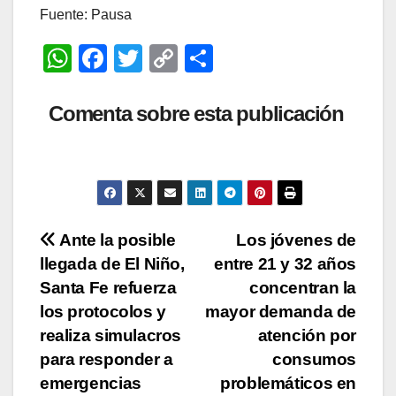
Fuente: Pausa
W
F
T
C
C
h
a
wi
o
o
at
c
tt
p
m
Comenta sobre esta publicación
s
e
er
y
p
A
b
Li
ar
p
o
n
tir
p
o
k
Navegación
Ante la posible
Los jóvenes de
k
llegada de El Niño,
entre 21 y 32 años
de
Santa Fe refuerza
concentran la
entradas
los protocolos y
mayor demanda de
realiza simulacros
atención por
para responder a
consumos
emergencias
problemáticos en