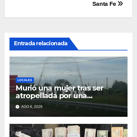
Santa Fe
Entrada relacionada
LOCALES
Murió una mujer tras ser
atropellada por una
motocicleta en Nelson
AGO 6, 2026