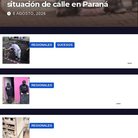
situación de calle en Paraná
6 AGOSTO, 2026
REGIONALES
SUCESOS
Hallaron los primeros restos humanos en
la investigación por la Masacre Indígena
de San Antonio de Obligado
REGIONALES
Detuvieron en Rosario a “Yaka”, buscado
por un homicidio y otros hechos de
violencia armada
REGIONALES
A 13 años de la tragedia de Salta 2141