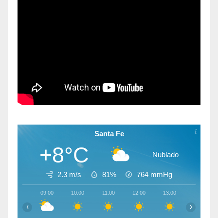
Santa Fe
+8°C
Nublado
2.3 m/s
81%
764
mmHg
09:00
10:00
11:00
12:00
13:00
14:00
‹
›