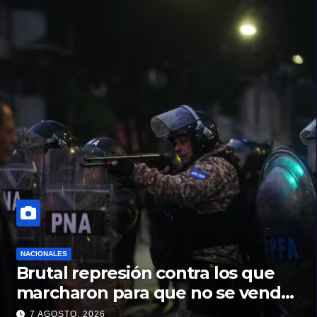
NACIONALES
Brutal represión contra los que
marcharon para que no se venda
la patria
7 AGOSTO, 2026