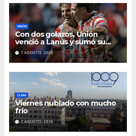
UNIÓN
Con dos golazos, Unión
venció a Lanús y sumó su
primer triunfo en el Clausura
7 AGOSTO, 2026
CLIMA
Viernes nublado con mucho
frío
7 AGOSTO, 2026