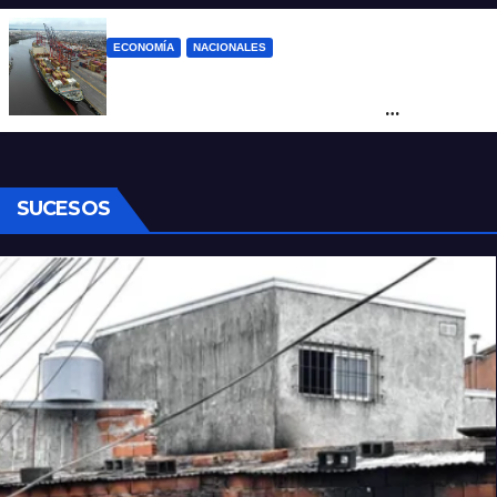
ECONOMÍA
NACIONALES
Otra derrota de Milei: el Gobierno
formalizó la marcha atrás con la
desregulación del practicaje
SUCESOS