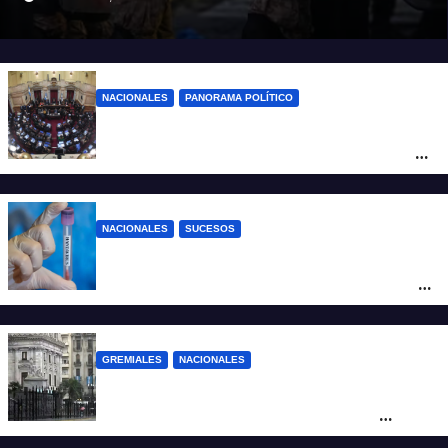
NACIONALES
PANORAMA POLÍTICO
Nuevo revés para el gobierno en
Propiedad Privada: retiró el capítulo que
pretendía modificar la Ley de Manejo del
Fuego
NACIONALES
SUCESOS
Un argentino contrajo hantavirus durante
un viaje por Europa y permanece aislado
en España
GREMIALES
NACIONALES
Amplio operativo de seguridad por la
marcha al Congreso: el mapa de los
cortes y desvíos