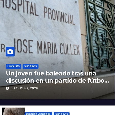
LOCALES
SUCESOS
Un joven fue baleado tras una
discusión en un partido de fútbol
en Colastiné Norte
6 AGOSTO, 2026
INTERÉS GENERAL
SUCESOS