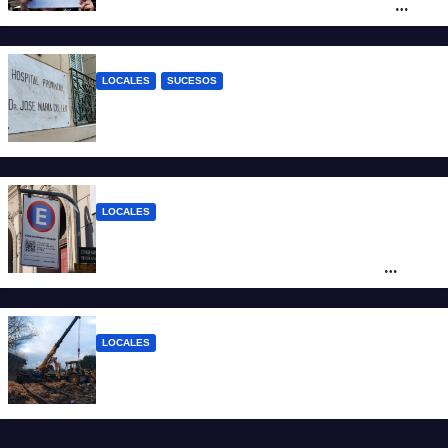
moviliza contra el proyecto de Ley de
Tierras
LOCALES
SUCESOS
Un joven fue baleado tras una discusión
en un partido de fútbol en Colastiné Norte
LOCALES
Vecinos de Candioti Sur redoblan el
reclamo por el SEOM y preparan una
protesta
LOCALES
Continúan las tareas para remover el tren
descarrilado