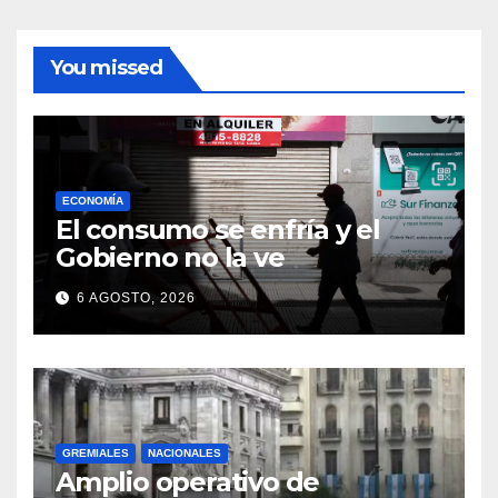
You missed
ECONOMÍA
El consumo se enfría y el
Gobierno no la ve
6 AGOSTO, 2026
GREMIALES
NACIONALES
Amplio operativo de