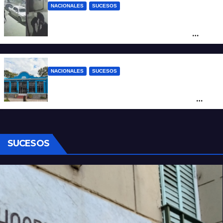
NACIONALES
SUCESOS
Neuquén: policías golpearon brutalmente
a un joven a la salida de un boliche y
quedaron filmados
NACIONALES
SUCESOS
Córdoba: un nene llevó un arma de fuego
al colegio y activaron un operativo de
seguridad
SUCESOS