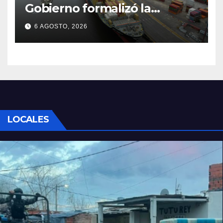
Gobierno formalizó la
marcha atrás con la
6 AGOSTO, 2026
desregulación del practicaje
LOCALES