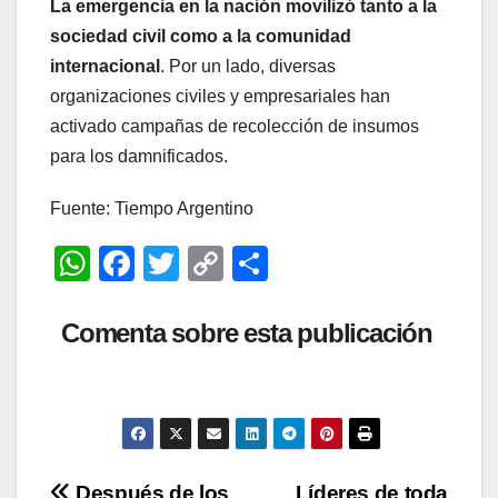
La emergencia en la nación movilizó tanto a la
sociedad civil como a la comunidad
internacional
. Por un lado, diversas
organizaciones civiles y empresariales han
activado campañas de recolección de insumos
para los damnificados.
Fuente: Tiempo Argentino
W
F
T
C
C
h
a
wi
o
o
at
c
tt
p
m
Comenta sobre esta publicación
s
e
er
y
p
A
b
Li
ar
p
o
n
tir
p
o
k
Después de los
Líderes de toda