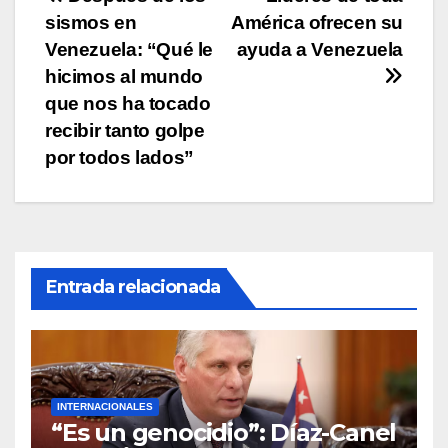
Navegación
k
sismos en
América ofrecen su
de
Venezuela: “Qué le
ayuda a Venezuela
entradas
hicimos al mundo
que nos ha tocado
recibir tanto golpe
por todos lados”
Entrada relacionada
INTERNACIONALES
“Es un genocidio”: Díaz-Canel