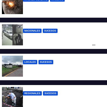
La NASA confirmó que un cohete de
SpaceX impactó en la Luna
NACIONALES
SUCESOS
Neuquén: policías golpearon brutalmente
a un joven a la salida de un boliche y
quedaron filmados
LOCALES
SUCESOS
Accidente fatal: un muerto tras el vuelco
de un camión frigorífico en la Autovía 19
REGIONALES
SUCESOS
Hallaron los primeros restos humanos en
la investigación por la Masacre Indígena