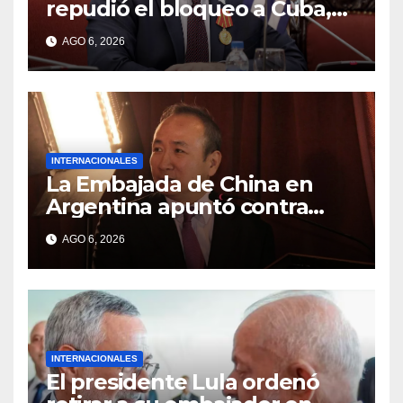
repudió el bloqueo a Cuba,
apuntó a Trump y reclamó
AGO 6, 2026
condenas internacionales
INTERNACIONALES
La Embajada de China en
Argentina apuntó contra
Estados Unidos por
AGO 6, 2026
“obstrucción”
INTERNACIONALES
El presidente Lula ordenó