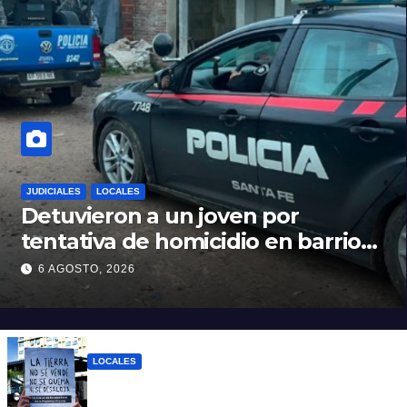
JUDICIALES
LOCALES
Detuvieron a un joven por
tentativa de homicidio en barrio
12 de Octubre
6 AGOSTO, 2026
LOCALES
“Argentina no se vende”: Santa Fe se