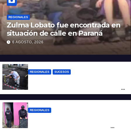
REGIONALES
Zulma Lobato fue encontrada en
situación de calle en Paraná
6 AGOSTO, 2026
REGIONALES
SUCESOS
Hallaron los primeros restos humanos en
la investigación por la Masacre Indígena
de San Antonio de Obligado
REGIONALES
Detuvieron en Rosario a “Yaka”, buscado
por un homicidio y otros hechos de