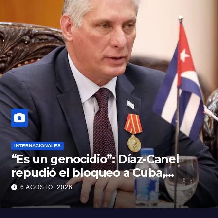
INTERNACIONALES
“Es un genocidio”: Díaz-Canel
repudió el bloqueo a Cuba,
apuntó a Trump y reclamó
6 AGOSTO, 2026
condenas internacionales