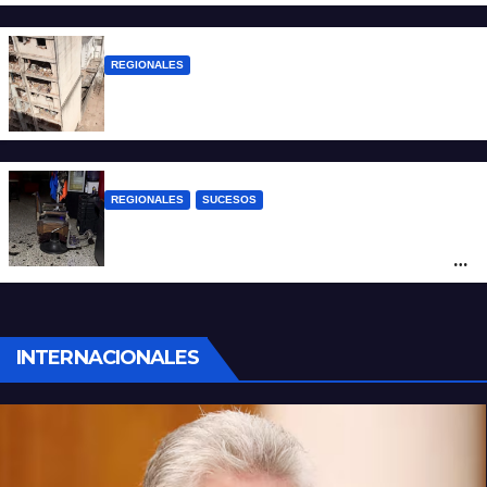
violencia armada
REGIONALES
A 13 años de la tragedia de Salta 2141
REGIONALES
SUCESOS
Violento asalto a mano armada en una
peluquería: maniataron a dos hombres y
robaron todo
INTERNACIONALES