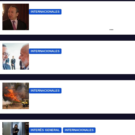
INTERNACIONALES
La Embajada de China en Argentina
apuntó contra Estados Unidos por
“obstrucción”
INTERNACIONALES
El presidente Lula ordenó retirar a su
embajador en Argentina
INTERNACIONALES
Más de 400 detenidos en Francia por los
incendios forestales
INTERÉS GENERAL
INTERNACIONALES