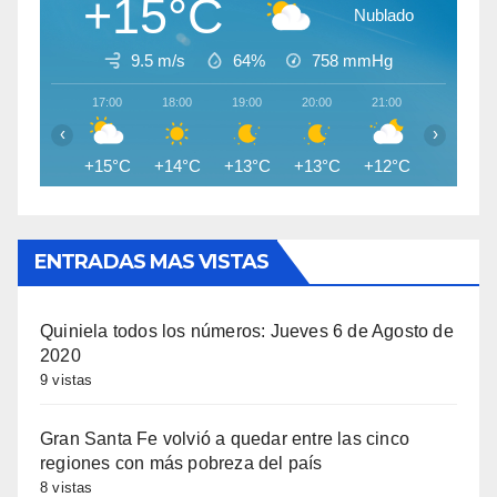
+15°C
Nublado
9.5 m/s
64%
758
mmHg
17:00
18:00
19:00
20:00
21:00
22:00
‹
›
+15°C
+14°C
+13°C
+13°C
+12°C
+11°C
ENTRADAS MAS VISTAS
Quiniela todos los números: Jueves 6 de Agosto de
2020
9 vistas
Gran Santa Fe volvió a quedar entre las cinco
regiones con más pobreza del país
8 vistas