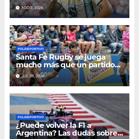
Martínez
AGO 5, 2026
POLIDEPORTIVO
Santa Fe Rugby se juega
mucho más que un partido
en Córdoba
JUL 30, 2026
POLIDEPORTIVO
¿Puede volver la F1 a
Argentina? Las dudas sobre