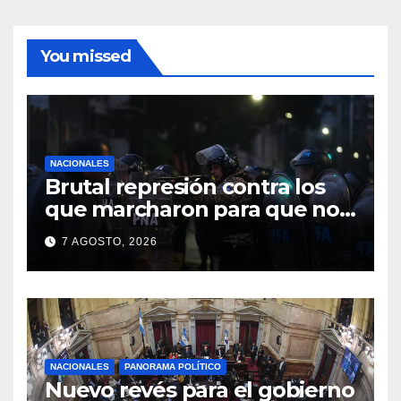
You missed
NACIONALES
Brutal represión contra los
que marcharon para que no
se venda la patria
7 AGOSTO, 2026
NACIONALES
PANORAMA POLÍTICO
Nuevo revés para el gobierno