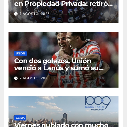
en Propiedad Privada: retiró
el capítulo que pretendía
7 AGOSTO, 2026
modificar la Ley de Manejo
del Fuego
UNIÓN
Con dos golazos, Unión
venció a Lanús y sumó su
primer triunfo en el Clausura
7 AGOSTO, 2026
CLIMA
Viernes nublado con mucho