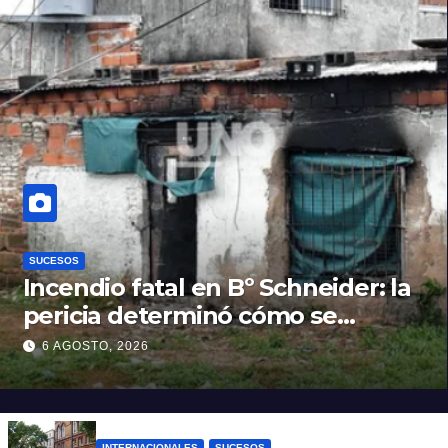
SUCESOS
Incendio fatal en Bº Schneider: la
pericia determinó cómo se
originó el fuego que le costó la
6 AGOSTO, 2026
vida a un niño de 4 años
INTERNACIONALES
SUCESOS