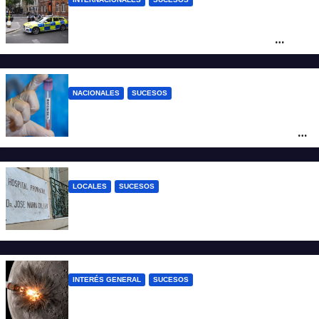
Pánico en el centro de Londres: una
mujer atacó e hirió con unas tijeras a
cuatro hombres
NACIONALES
SUCESOS
Un argentino contrajo hantavirus durante
un viaje por Europa y permanece aislado
en España
LOCALES
SUCESOS
Un joven fue baleado tras una discusión
en un partido de fútbol en Colastiné Norte
INTERÉS GENERAL
SUCESOS
La NASA confirmó que un cohete de