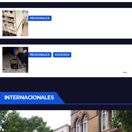
violencia armada
REGIONALES
A 13 años de la tragedia de Salta 2141
REGIONALES
SUCESOS
Violento asalto a mano armada en una
peluquería: maniataron a dos hombres y
robaron todo
INTERNACIONALES