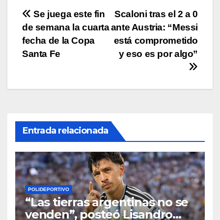
p
o
k
Navegación
Se juega este fin
Scaloni tras el 2 a 0
k
de semana la cuarta
ante Austria: “Messi
de
fecha de la Copa
está comprometido
entradas
Santa Fe
y eso es por algo”
Entrada relacionada
POLIDEPORTIVO
“Las tierras argentinas no se
venden”, posteó Lisandro