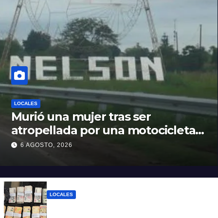
LOCALES
Murió una mujer tras ser
atropellada por una motocicleta
en Nelson
6 AGOSTO, 2026
LOCALES
Detuvieron a un joven de 22 años con 700