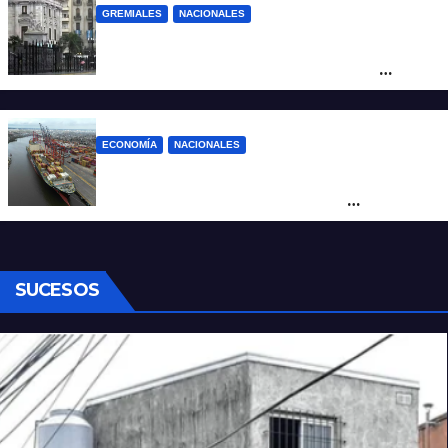
GREMIALES
NACIONALES
Amplio operativo de seguridad por la
marcha al Congreso: el mapa de los
cortes y desvíos
ECONOMÍA
NACIONALES
Otra derrota de Milei: el Gobierno
formalizó la marcha atrás con la
desregulación del practicaje
SUCESOS