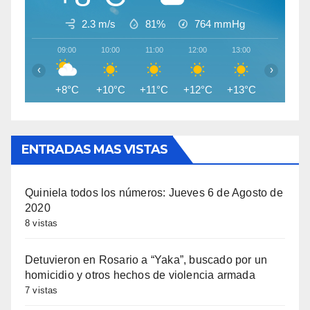
2.3 m/s
81%
764
mmHg
09:00
10:00
11:00
12:00
13:00
14:00
‹
›
+8°C
+10°C
+11°C
+12°C
+13°C
+14°C
ENTRADAS MAS VISTAS
Quiniela todos los números: Jueves 6 de Agosto de
2020
8 vistas
Detuvieron en Rosario a “Yaka”, buscado por un
homicidio y otros hechos de violencia armada
7 vistas