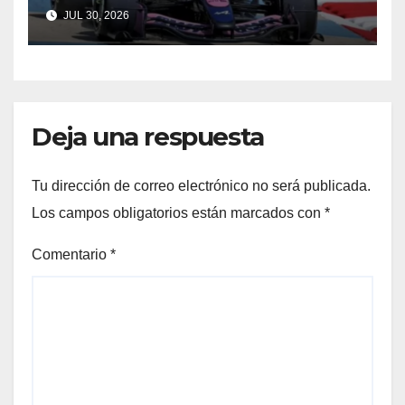
Qatar y Abu Dabi reavivan la
JUL 30, 2026
ilusión
Deja una respuesta
Tu dirección de correo electrónico no será publicada.
Los campos obligatorios están marcados con
*
Comentario
*