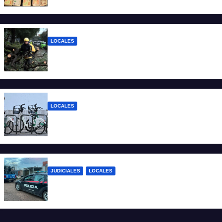
gramos de cocaína
LOCALES
El temporal dejó 59 reclamos en Santa Fe
y continúan los operativos municipales
LOCALES
Santa Fe: la bici pública ya supera los 670
mil viajes y suma nuevas estaciones
JUDICIALES
LOCALES
Detuvieron a un joven por tentativa de
homicidio en barrio 12 de Octubre