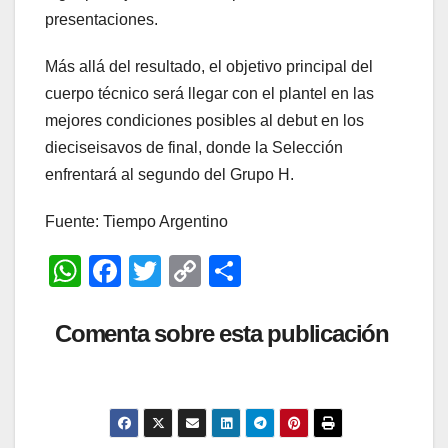
presentaciones.
Más allá del resultado, el objetivo principal del
cuerpo técnico será llegar con el plantel en las
mejores condiciones posibles al debut en los
dieciseisavos de final, donde la Selección
enfrentará al segundo del Grupo H.
Fuente: Tiempo Argentino
W
F
T
C
C
h
a
wi
o
o
at
c
tt
p
m
Comenta sobre esta publicación
s
e
er
y
p
A
b
Li
ar
p
o
n
tir