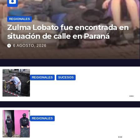
REGIONALES
Zulma Lobato fue encontrada en
situación de calle en Paraná
6 AGOSTO, 2026
REGIONALES
SUCESOS
Hallaron los primeros restos humanos en
la investigación por la Masacre Indígena
de San Antonio de Obligado
REGIONALES
Detuvieron en Rosario a “Yaka”, buscado
por un homicidio y otros hechos de