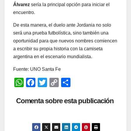
Álvarez
sería la principal opción para iniciar el
encuentro.
De esta manera, el duelo ante Jordania no solo
será una prueba futbolística, sino también una
oportunidad para que nuevos nombres comiencen
a escribir su propia historia con la camiseta
argentina en el escenario mundialista.
Fuente: UNO Santa Fe
W
F
T
C
C
h
a
wi
o
o
at
c
tt
p
m
Comenta sobre esta publicación
s
e
er
y
p
A
b
Li
ar
p
o
n
tir