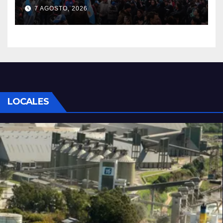
de organizaciones sociales y
7 AGOSTO, 2026
sindicales
LOCALES