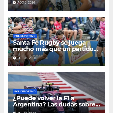
AGO 5, 2026
POLIDEPORTIVO
Santa Fe Rugby se juega
mucho más que un partido
en Córdoba
JUL 30, 2026
POLIDEPORTIVO
¿Puede volver la F1 a
Argentina? Las dudas sobre
Qatar y Abu Dabi reavivan la