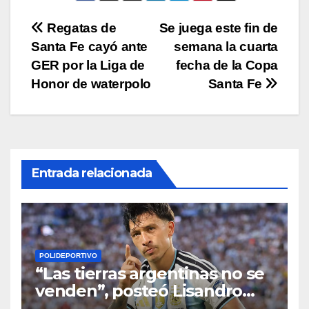
p
o
k
Navegación
Regatas de
Se juega este fin de
k
Santa Fe cayó ante
semana la cuarta
de
GER por la Liga de
fecha de la Copa
entradas
Honor de waterpolo
Santa Fe
Entrada relacionada
POLIDEPORTIVO
“Las tierras argentinas no se
venden”, posteó Lisandro
Martínez