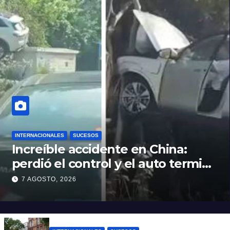
INTERNACIONALES
SUCESOS
Increíble accidente en China:
perdió el control y el auto terminó
incrustado en un árbol
7 AGOSTO, 2026