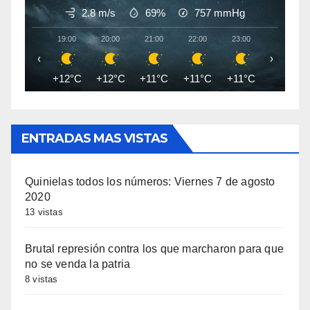
2.8 m/s
69%
757
mmHg
19:00
20:00
21:00
22:00
23:00
00:00
‹
›
+12°C
+12°C
+11°C
+11°C
+11°C
+10°C
ENTRADAS MAS VISTAS
Quinielas todos los números: Viernes 7 de agosto
2020
13 vistas
Brutal represión contra los que marcharon para que
no se venda la patria
8 vistas