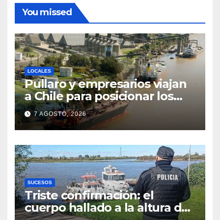
You missed
LOCALES
Pullaro y empresarios viajan
a Chile para posicionar los
puertos del sur de Santa Fe
7 AGOSTO, 2026
como salida para las
exportaciones mineras
SUCESOS
Triste confirmación: el
cuerpo hallado a la altura del
club Náutico Sur es el de