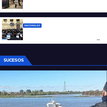
La inflación de julio en CABA se disparó al
2,9%: ¿qué va a pasar a nivel nacional?
NACIONALES
Ley de Propiedad Privada: cómo votaron
Losada, Galaretto y Lewandowski en el
Senado
SUCESOS