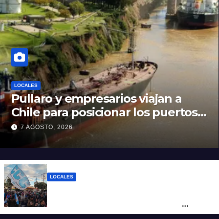
LOCALES
Pullaro y empresarios viajan a
Chile para posicionar los puertos
del sur de Santa Fe como salida
7 AGOSTO, 2026
para las exportaciones mineras
LOCALES
Cortes y desvíos en el centro de Santa Fe
por una marcha de organizaciones
sociales y sindicales