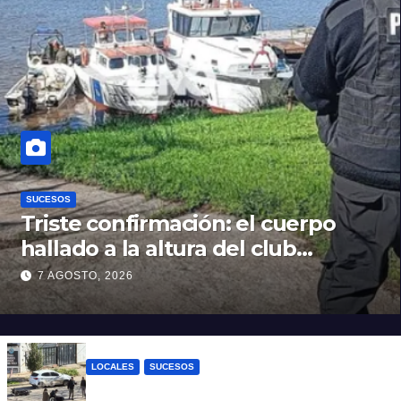
SUCESOS
Triste confirmación: el cuerpo
hallado a la altura del club
Náutico Sur es el de Fernando
7 AGOSTO, 2026
Cappi, el kitesurfista buscado
intensamente
LOCALES
SUCESOS
Violento choque entre un auto y una