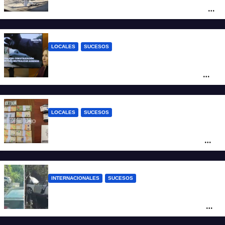
moto en barrio Alvear: una mujer quedó
tendida sobre la calzada
LOCALES
SUCESOS
Con una pistola Taser, la Policía redujo a
un hombre que amenazaba a su padre
con un arma blanca en la ruta 168
LOCALES
SUCESOS
Denunció a su inquilino por movimientos
sospechosos y la Policía secuestró más
de 700 gramos de cocaína
INTERNACIONALES
SUCESOS
Increíble accidente en China: perdió el
control y el auto terminó incrustado en un
árbol