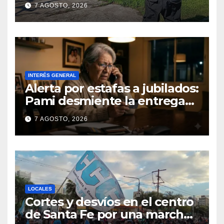
7 AGOSTO, 2026
Fernando Cappi, el
kitesurfista buscado
intensamente
INTERÉS GENERAL
Alerta por estafas a jubilados:
Pami desmiente la entrega
gratuita de computadoras
7 AGOSTO, 2026
LOCALES
Cortes y desvíos en el centro
de Santa Fe por una marcha