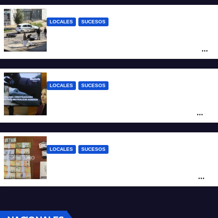
LOCALES
SUCESOS
Violento choque entre un auto y una
moto en barrio Alvear: una mujer quedó
tendida sobre la calzada
LOCALES
SUCESOS
Con una pistola Taser, la Policía redujo a
un hombre que amenazaba a su padre
con un arma blanca en la ruta 168
LOCALES
SUCESOS
Denunció a su inquilino por movimientos
sospechosos y la Policía secuestró más
de 700 gramos de cocaína