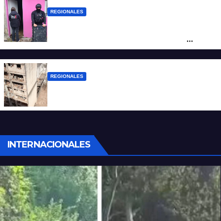
REGIONALES
Detuvieron en Rosario a “Yaka”, buscado
por un homicidio y otros hechos de
violencia armada
REGIONALES
A 13 años de la tragedia de Salta 2141
INTERNACIONALES