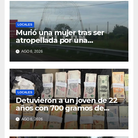
LOCALES
Murió una mujer tras ser
atropellada por una
motocicleta en Nelson
AGO 6, 2026
LOCALES
Detuvieron a un joven de 22
años con 700 gramos de
cocaína
AGO 6, 2026