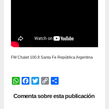
FM Chalet 100.9 Santa Fe República Argentina
W
F
T
C
C
h
a
wi
o
o
at
c
tt
p
m
Comenta sobre esta publicación
s
e
er
y
p