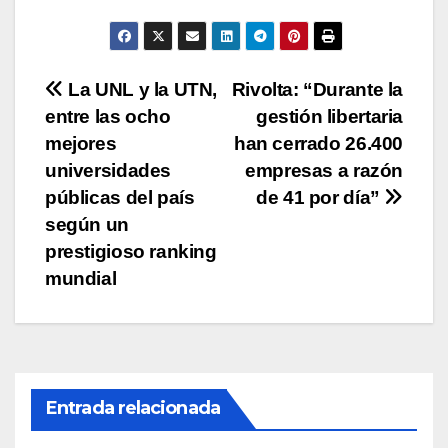
A
b
Li
ar
p
o
n
tir
p
o
k
Navegación
La UNL y la UTN,
Rivolta: “Durante la
k
entre las ocho
gestión libertaria
de
mejores
han cerrado 26.400
entradas
universidades
empresas a razón
públicas del país
de 41 por día”
según un
prestigioso ranking
mundial
Entrada relacionada