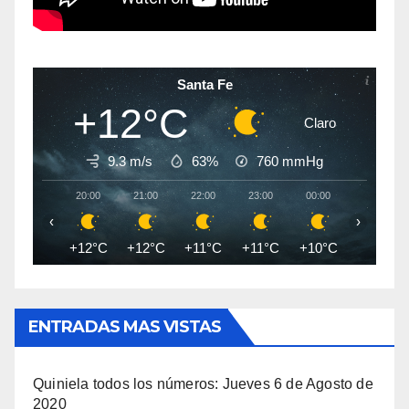
Santa Fe
+12°C
Claro
9.3 m/s
63%
760
mmHg
20:00
21:00
22:00
23:00
00:00
01:00
‹
›
+12°C
+12°C
+11°C
+11°C
+10°C
+10°C
ENTRADAS MAS VISTAS
Quiniela todos los números: Jueves 6 de Agosto de
2020