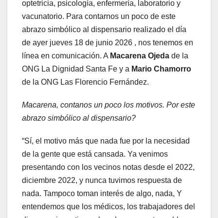
optetricia,
psicología,
enfermería,
laboratorio
y
vacunatorio.
Para
contarnos
un
poco
de
este
abrazo
simbólico
al
dispensario
realizado
el
día
de
ayer jueves 18 de junio 2026 ,
nos
tenemos
en
línea
en
comunicación.
A
Macarena
Ojeda
de
la
ONG
La
Dignidad
Santa
Fe
y
a
Mario
Chamorro
de
la
ONG
Las
Florencio
Fernández.
Macarena, contanos un poco los motivos. Por este
abrazo simbólico al dispensario?
“Sí, el motivo más que nada fue por la necesidad
de la gente que está cansada. Ya venimos
presentando con los vecinos notas desde el 2022,
diciembre 2022, y nunca tuvimos respuesta de
nada. Tampoco toman interés de algo, nada, Y
entendemos que los médicos, los trabajadores del