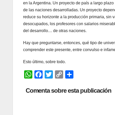
en la Argentina. Un proyecto de país a largo plazo
de las naciones desarrolladas. Un proyecto depend
reduce su horizonte a la producción primaria, sin v
desocupados, los profesores con salarios miserable
del desarrollo… de otras naciones.
Hay que preguntarse, entonces, qué tipo de univer
comprender este presente, entre convulso e infam
Esto último, sobre todo.
W
F
T
C
C
h
a
wi
o
o
at
c
tt
p
m
Comenta sobre esta publicación
s
e
er
y
p
A
b
Li
ar