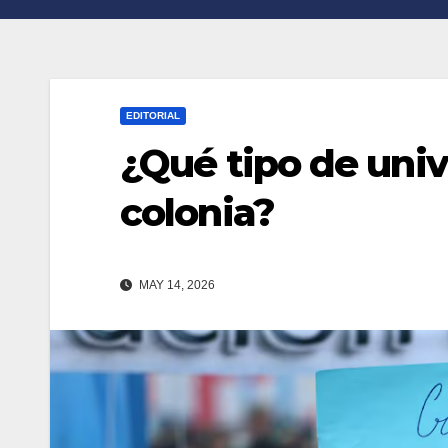
n
r
k
t
i
EDITORIAL
r
¿Qué tipo de univ
colonia?
MAY 14, 2026