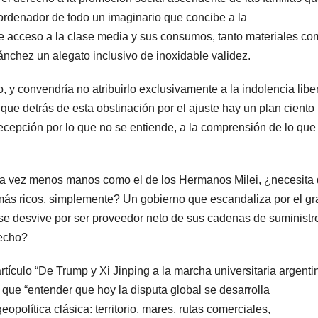
, ordenador de todo un imaginario que concibe a la
de acceso a la clase media y sus consumos, tanto materiales c
ánchez un alegato inclusivo de inoxidable validez.
 y convendría no atribuirlo exclusivamente a la indolencia liber
ue detrás de esta obstinación por el ajuste hay un plan ciento
decepción por lo que no se entiende, a la comprensión de lo qu
da vez menos manos como el de los Hermanos Milei, ¿necesita 
más ricos, simplemente? Un gobierno que escandaliza por el g
se desvive por ser proveedor neto de sus cadenas de suministr
hecho?
rtículo “De Trump y Xi Jinping a la marcha universitaria argenti
 que “entender que hoy la disputa global se desarrolla
opolítica clásica: territorio, mares, rutas comerciales,