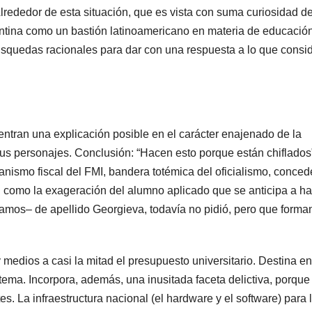
lrededor de esta situación, que es vista con suma curiosidad d
ntina como un bastión latinoamericano en materia de educación
 búsquedas racionales para dar con una respuesta a lo que consi
entran una explicación posible en el carácter enajenado de la
e sus personajes. Conclusión: “Hacen esto porque están chiflados”
anismo fiscal del FMI, bandera totémica del oficialismo, conce
 como la exageración del alumno aplicado que se anticipa a ha
igamos– de apellido Georgieva, todavía no pidió, pero que forma
medios a casi la mitad el presupuesto universitario. Destina en
tema. Incorpora, además, una inusitada faceta delictiva, porque
s. La infraestructura nacional (el hardware y el software) para 