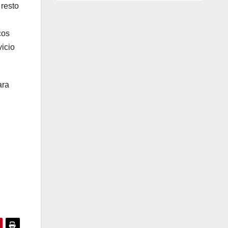
 resto
,
cos
vicio
ara