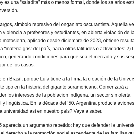
oy es una “saladita” más o menos formal, donde los salarios est
nversión.
rgos, símbolo represivo del onganiato oscurantista. Aquella ve
n violencia a profesores y estudiantes, en abierta violación de l
la motosierra, aplicado desde diciembre de 2023, obtiene result
 “materia gris” del país, hacia otras latitudes o actividades; 2) 
ítico, generando condiciones para que sea el mercado y sus se
jor de los casos.
en Brasil, porque Lula tiene a la firma la creación de la Unive
ste tipo en la historia del gigante suramericano. Comenzará a
er los intereses de la población indígena, un sector sin oferta
 y lingüística. En la década del ‘50, Argentina producía aviones
a universidad así en nuestro país? Vaya a saber.
5 aparecía un argumento repetido: hay que defender la univers
 el derecho a la promoción social ascendente de las familias q