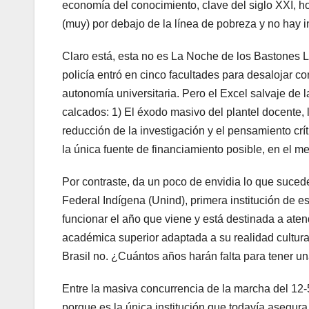
economía del conocimiento, clave del siglo XXI, h
(muy) por debajo de la línea de pobreza y no hay i
Claro está, esta no es La Noche de los Bastones La
policía entró en cinco facultades para desalojar co
autonomía universitaria. Pero el Excel salvaje de 
calcados: 1) El éxodo masivo del plantel docente, la
reducción de la investigación y el pensamiento cr
la única fuente de financiamiento posible, en el me
Por contraste, da un poco de envidia lo que sucede 
Federal Indígena (Unind), primera institución de e
funcionar el año que viene y está destinada a atend
académica superior adaptada a su realidad cultural
Brasil no. ¿Cuántos años harán falta para tener un
Entre la masiva concurrencia de la marcha del 12-
porque es la única institución que todavía asegura