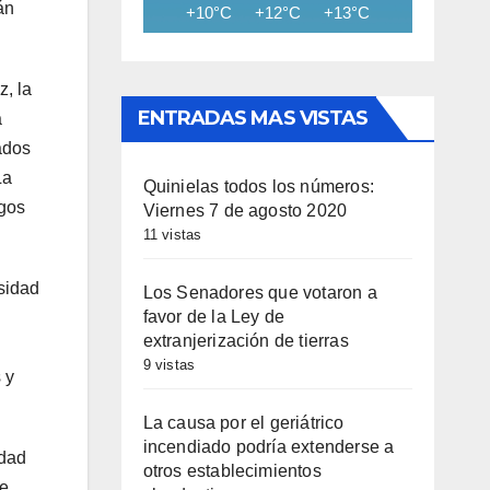
án
+10°C
+12°C
+13°C
+14°C
+15
z, la
ENTRADAS MAS VISTAS
a
ados
La
Quinielas todos los números:
sgos
Viernes 7 de agosto 2020
11 vistas
rsidad
Los Senadores que votaron a
favor de la Ley de
extranjerización de tierras
9 vistas
 y
La causa por el geriátrico
incendiado podría extenderse a
idad
otros establecimientos
ue