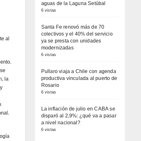
aguas de la Laguna Setúbal
6 vistas
Santa Fe renovó más de 70
colectivos y el 40% del servicio
te al
ya se presta con unidades
modernizadas
6 vistas
ento.
 se
Pullaro viaja a Chile con agenda
productiva vinculada al puerto de
, la
Rosario
 y
6 vistas
n
La inflación de julio en CABA se
onal.
disparó al 2,9%: ¿qué va a pasar
a nivel nacional?
6 vistas
logía