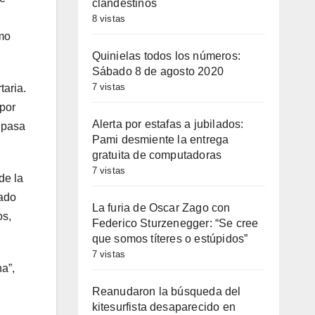
clandestinos
8 vistas
omo
Quinielas todos los números:
Sábado 8 de agosto 2020
7 vistas
taria.
 por
Alerta por estafas a jubilados:
e pasa
Pami desmiente la entrega
gratuita de computadoras
7 vistas
de la
rado
La furia de Oscar Zago con
os,
Federico Sturzenegger: “Se cree
que somos títeres o estúpidos”
7 vistas
na”,
Reanudaron la búsqueda del
kitesurfista desaparecido en