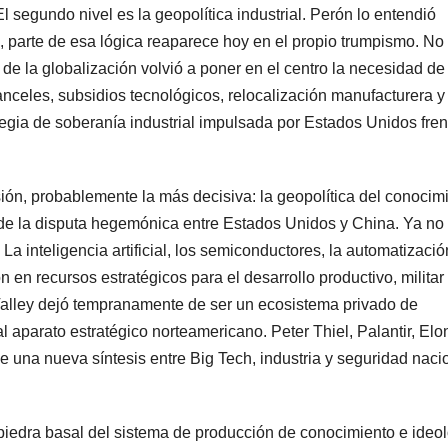
El segundo nivel es la geopolítica industrial. Perón lo entendió
 parte de esa lógica reaparece hoy en el propio trumpismo. No
 de la globalización volvió a poner en el centro la necesidad de
anceles, subsidios tecnológicos, relocalización manufacturera y
egia de soberanía industrial impulsada por Estados Unidos fren
ón, probablemente la más decisiva: la geopolítica del conocimi
 de la disputa hegemónica entre Estados Unidos y China. Ya no
a inteligencia artificial, los semiconductores, la automatización
en recursos estratégicos para el desarrollo productivo, militar
 Valley dejó tempranamente de ser un ecosistema privado de
 aparato estratégico norteamericano. Peter Thiel, Palantir, Elo
 una nueva síntesis entre Big Tech, industria y seguridad naci
a piedra basal del sistema de producción de conocimiento e ideo