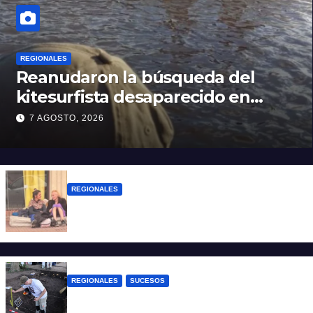
REGIONALES
Reanudaron la búsqueda del
kitesurfista desaparecido en
aguas de la Laguna Setúbal
7 AGOSTO, 2026
REGIONALES
Zulma Lobato fue encontrada en
situación de calle en Paraná
REGIONALES
SUCESOS
Hallaron los primeros restos humanos en