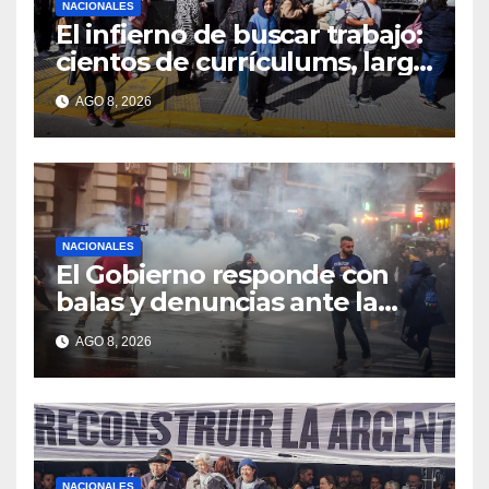
NACIONALES
El infierno de buscar trabajo:
cientos de currículums, larga
espera y menos puestos
AGO 8, 2026
registrados
NACIONALES
El Gobierno responde con
balas y denuncias ante la
protesta
AGO 8, 2026
NACIONALES