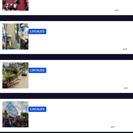
Diputados empieza en comisiones el
debate sobre el sistema electoral de
Santa Fe
LOCALES
YPF aumentó los combustibles en la
ciudad de Santa Fe: la nafta súper superó
los $2.100 y llenar el tanque cuesta más
de $94.000
LOCALES
Pullaro y empresarios viajan a Chile para
posicionar los puertos del sur de Santa Fe
como salida para las exportaciones
mineras
LOCALES
Cortes y desvíos en el centro de Santa Fe
por una marcha de organizaciones