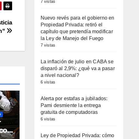
7 vistas
minuir
Nuevo revés para el gobierno en
ticia
Propiedad Privada: retiró el
ón”
capítulo que pretendía modificar
umen.
la Ley de Manejo del Fuego
7 vistas
La inflación de julio en CABA se
disparó al 2,9%: ¿qué va a pasar
a nivel nacional?
6 vistas
Alerta por estafas a jubilados:
Pami desmiente la entrega
gratuita de computadoras
O
6 vistas
r
co
Ley de Propiedad Privada: cómo
Se