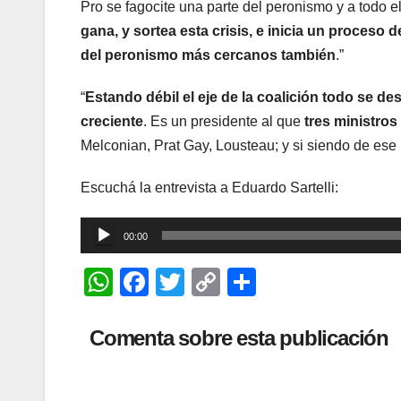
Pro se fagocite una parte del peronismo y a todo e
gana, y sortea esta crisis, e inicia un proceso 
del peronismo más cercanos también
.”
“
Estando débil el eje de la coalición todo se
creciente
. Es un presidente al que
tres ministros
Melconian, Prat Gay, Lousteau; y si siendo de ese 
Escuchá la entrevista a Eduardo Sartelli:
Reproductor
00:00
de
W
F
T
C
C
audio
h
a
wi
o
o
at
c
tt
p
m
Comenta sobre esta publicación
s
e
er
y
p
A
b
Li
ar