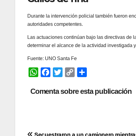
Durante la intervención policial también fueron en
autoridades competentes.
Las actuaciones continúan bajo las directivas de l
determinar el alcance de la actividad investigada 
Fuente: UNO Santa Fe
W
F
T
C
C
h
a
wi
o
o
at
c
tt
p
m
Comenta sobre esta publicación
s
e
er
y
p
A
b
Li
ar
p
o
n
tir
p
o
k
Secuestraron a un camionero mientra