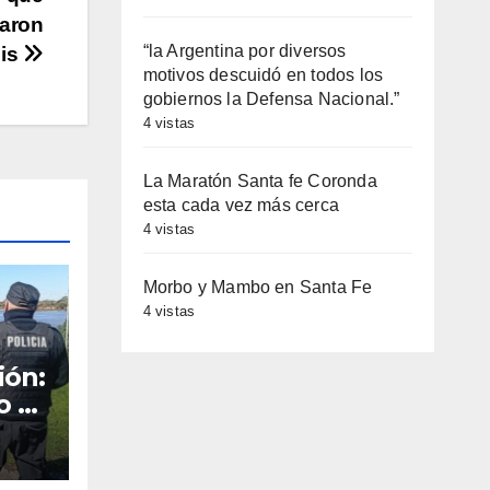
raron
“la Argentina por diversos
sis
motivos descuidó en todos los
gobiernos la Defensa Nacional.”
4 vistas
La Maratón Santa fe Coronda
esta cada vez más cerca
4 vistas
Morbo y Mambo en Santa Fe
4 vistas
ión:
o a
b
l de
 el