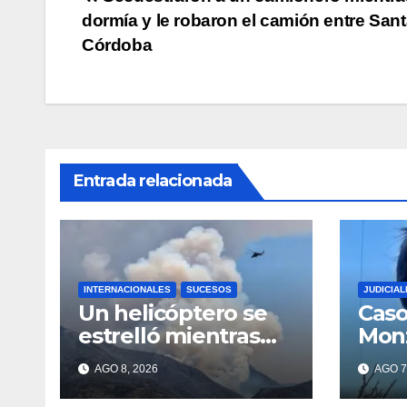
Navegación
k
dormía y le robaron el camión entre Sant
de
Córdoba
entradas
Entrada relacionada
INTERNACIONALES
SUCESOS
JUDICIAL
Un helicóptero se
Caso
estrelló mientras
Monz
combatía un
ampl
AGO 8, 2026
AGO 7
incendio forestal en
impu
Utah
la m