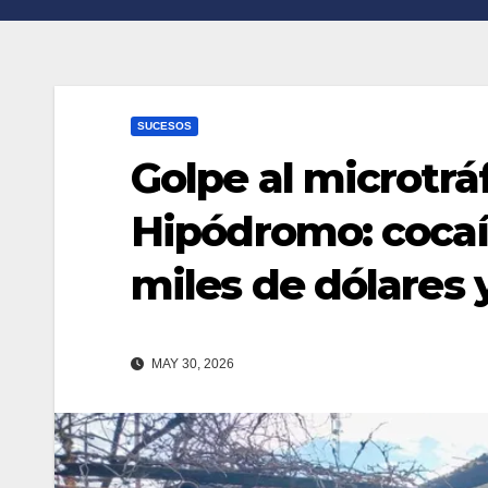
n
r
k
t
i
SUCESOS
r
Golpe al microtráf
Hipódromo: cocaí
miles de dólares y
MAY 30, 2026