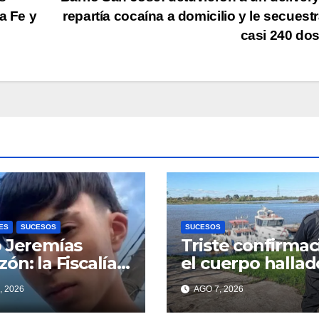
a Fe y
repartía cocaína a domicilio y le secuest
casi 240 do
ES
SUCESOS
SUCESOS
 Jeremías
Triste confirmac
ón: la Fiscalía
el cuerpo hallad
ió la
la altura del clu
, 2026
AGO 7, 2026
tación contra
Náutico Sur es e
enor acusada
Fernando Cappi,