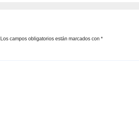
crimen y la
kitesurfista
a se encamina
buscado
icio por jurados
intensamente
Los campos obligatorios están marcados con
*