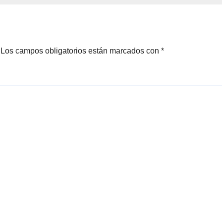
cuesta más de
$94.000
Los campos obligatorios están marcados con
*