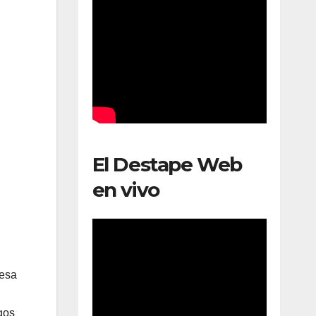
El Destape Web
en vivo
cesa
gos