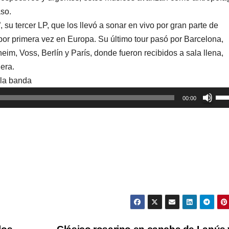
aso.
su tercer LP, que los llevó a sonar en vivo por gran parte de
, por primera vez en Europa. Su último tour pasó por Barcelona,
eim, Voss, Berlín y París, donde fueron recibidos a sala llena,
uera.
 la banda
Util
00:00
las
tec
de
fle
arr
par
aum
o
dis