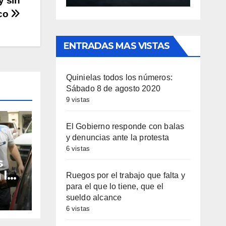
y sin
ico
umen.
ENTRADAS MAS VISTAS
Quinielas todos los números:
Sábado 8 de agosto 2020
9 vistas
El Gobierno responde con balas
y denuncias ante la protesta
6 vistas
s
 la
Ruegos por el trabajo que falta y
Fe:
para el que lo tiene, que el
sueldo alcance
6 vistas
0 y