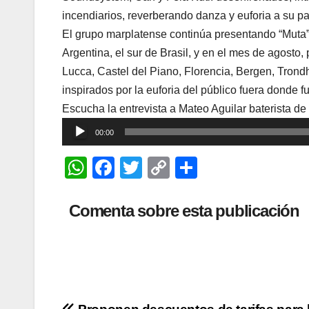
incendiarios, reverberando danza y euforia a su p
El grupo marplatense continúa presentando “Muta”, 
Argentina, el sur de Brasil, y en el mes de agosto
Lucca, Castel del Piano, Florencia, Bergen, Trondh
inspirados por la euforia del público fuera donde f
Escucha la entrevista a Mateo Aguilar baterista de
Reproductor
00:00
de
W
F
T
C
C
audio
h
a
wi
o
o
at
c
tt
p
m
Comenta sobre esta publicación
s
e
er
y
p
A
b
Li
ar
p
o
n
tir
p
o
k