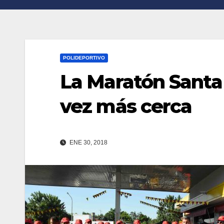
n
r
k
t
i
POLIDEPORTIVO
r
La Maratón Santa
vez más cerca
ENE 30, 2018