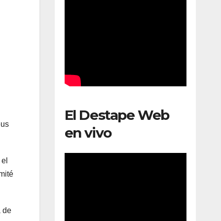
El Destape Web
eus
en vivo
 el
mité
a de