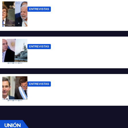
ENTREVISTAS
Chaves: “Es una actitud facista con
consecuencias diplomáticas graves”
ENTREVISTAS
Carmona: “Es un hecho muy grave pero
lamentablemente no es aislado”
ENTREVISTAS
Manili: “Por detrás de esta ley hay
desprolijidades y por debajo negocios”
UNIÓN