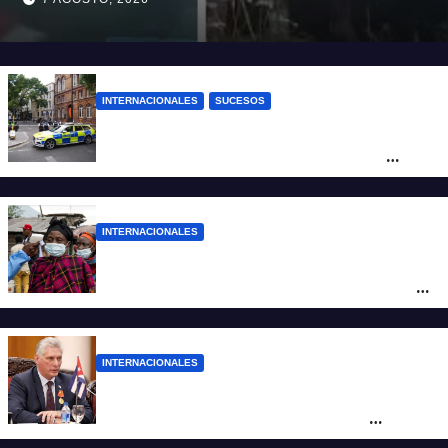
INTERNACIONALES
SUCESOS
Pánico en el centro de Londres: una
mujer atacó e hirió con unas tijeras a
cuatro hombres
INTERNACIONALES
Alarma mundial por el brote de Ébola en
África: temen que el virus esté mutando
tras superar los 4.000 casos
INTERNACIONALES
“Es un genocidio”: Díaz-Canel repudió el
bloqueo a Cuba, apuntó a Trump y
reclamó condenas internacionales