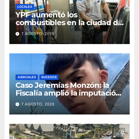
LOCALES
YPF aumentó los
combustibles en la ciudad de
Santa Fe: la nafta súper
7 AGOSTO, 2026
superó los $2.100 y llenar el
tanque cuesta más de
$94.000
JUDICIALES
SUCESOS
Caso Jeremías Monzón: la
Fiscalía amplió la imputación
contra la menor acusada del
7 AGOSTO, 2026
crimen y la causa se
encamina al juicio por jurados