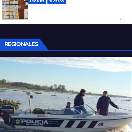
LOCALES
SUCESOS
Denunció a su inquilino por movimientos
sospechosos y la Policía secuestró más
de 700 gramos de cocaína
REGIONALES