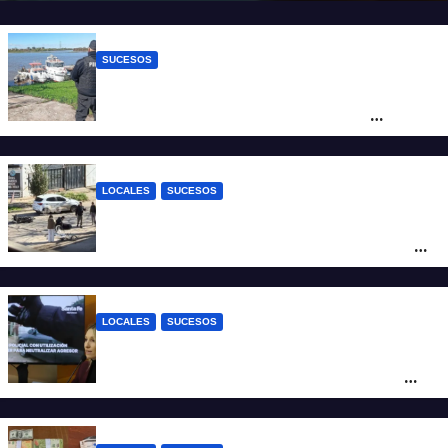
jurados
SUCESOS
Triste confirmación: el cuerpo hallado a la
altura del club Náutico Sur es el de
Fernando Cappi, el kitesurfista buscado
intensamente
LOCALES
SUCESOS
Violento choque entre un auto y una
moto en barrio Alvear: una mujer quedó
tendida sobre la calzada
LOCALES
SUCESOS
Con una pistola Taser, la Policía redujo a
un hombre que amenazaba a su padre
con un arma blanca en la ruta 168