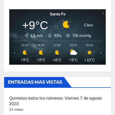
Santa Fe
+9°C
Claro
1.1 m/s
93%
756
mmHg
05:00
06:00
07:00
08:00
09:00
10:00
‹
›
+9°C
+9°C
+8°C
+9°C
+10°C
+12°C
ENTRADAS MAS VISTAS
Quinielas todos los números: Viernes 7 de agosto
2020
13 vistas