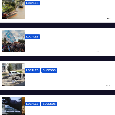
LOCALES
Pullaro y empresarios viajan a Chile para
posicionar los puertos del sur de Santa Fe
como salida para las exportaciones
mineras
LOCALES
Cortes y desvíos en el centro de Santa Fe
por una marcha de organizaciones
sociales y sindicales
LOCALES
SUCESOS
Violento choque entre un auto y una
moto en barrio Alvear: una mujer quedó
tendida sobre la calzada
LOCALES
SUCESOS
Con una pistola Taser, la Policía redujo a