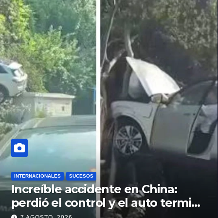
INTERNACIONALES
SUCESOS
Increíble accidente en China:
perdió el control y el auto terminó
incrustado en un árbol
7 AGOSTO, 2026