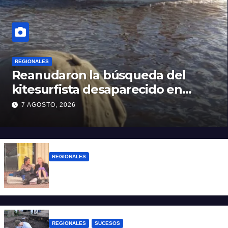
REGIONALES
Reanudaron la búsqueda del
kitesurfista desaparecido en
aguas de la Laguna Setúbal
7 AGOSTO, 2026
REGIONALES
Zulma Lobato fue encontrada en
situación de calle en Paraná
REGIONALES
SUCESOS