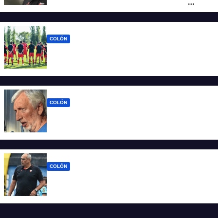
pueden dirigir al equipo del que son
hinchas”
COLÓN
La era Iván Delfino: Colón inicia un nuevo
ciclo con la mira en San Telmo
COLÓN
Colón define quien será el nuevo DT y la
última palabra la tiene José Alonso
COLÓN
Viejos conocidos: los jugadores que
vuelven a encontrarse con Delfino