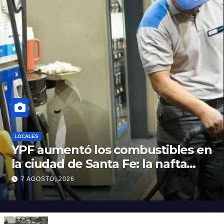
LOCALES
YPF aumentó los combustibles en
la ciudad de Santa Fe: la nafta
súper superó los $2.100 y llenar el
7 AGOSTO, 2026
tanque cuesta más de $94.000