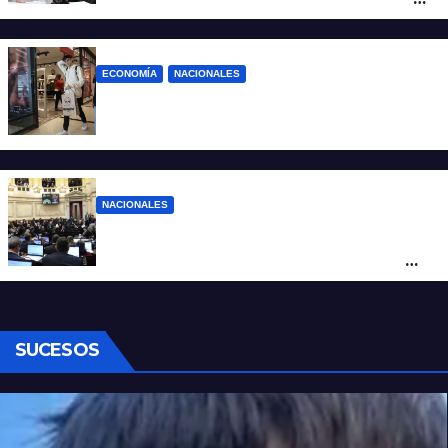
o estúpidos”
ECONOMÍA
NACIONALES
La inflación de julio en CABA se disparó al
2,9%: ¿qué va a pasar a nivel nacional?
NACIONALES
Ley de Propiedad Privada: cómo votaron
Losada, Galaretto y Lewandowski en el
Senado
SUCESOS