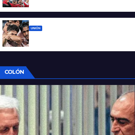
casa tras casi cien días
UNIÓN
Unión ya conoce su camino: la Liga
confirmó las fechas 4 a 7 del Clausura
COLÓN