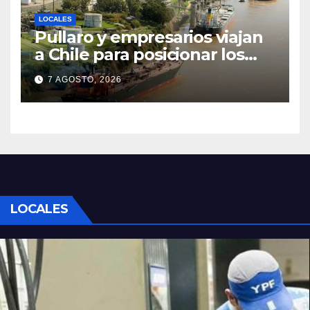
LOCALES
Pullaro y empresarios viajan
a Chile para posicionar los
puertos del sur de Santa Fe
7 AGOSTO, 2026
como salida para las
exportaciones mineras
LOCALES