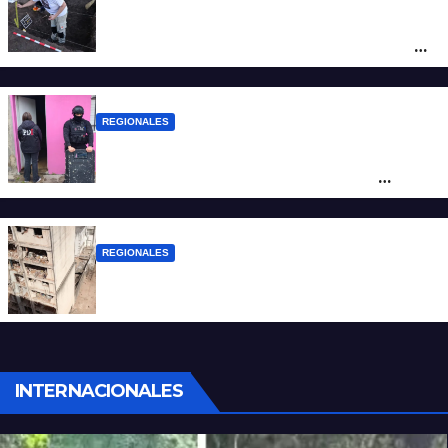
Hallaron los primeros restos humanos en
la investigación por la Masacre Indígena
de San Antonio de Obligado
REGIONALES
Detuvieron en Rosario a “Yaka”, buscado
por un homicidio y otros hechos de
violencia armada
REGIONALES
A 13 años de la tragedia de Salta 2141
INTERNACIONALES