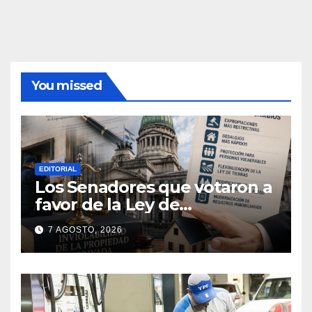
You missed
EDITORIAL
Los Senadores que votaron a
favor de la Ley de
extranjerización de tierras
7 AGOSTO, 2026