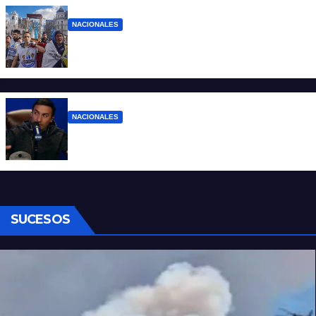
NACIONALES
Ruegos por el trabajo que falta y para el
que lo tiene, que el sueldo alcance
NACIONALES
Denuncian al conductor del streaming
Carajo por dichos discriminatorios
SUCESOS