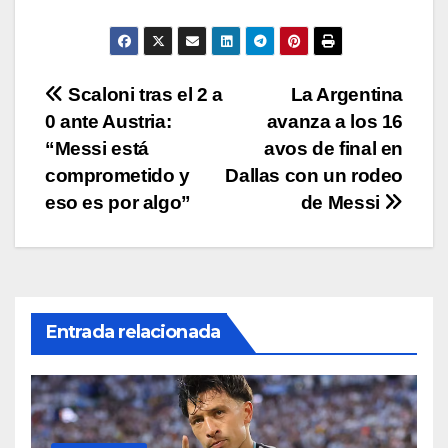
A
b
Li
ar
p
o
n
tir
p
o
k
Navegación
Scaloni tras el 2 a
La Argentina
k
0 ante Austria:
avanza a los 16
de
“Messi está
avos de final en
entradas
comprometido y
Dallas con un rodeo
eso es por algo”
de Messi
Entrada relacionada