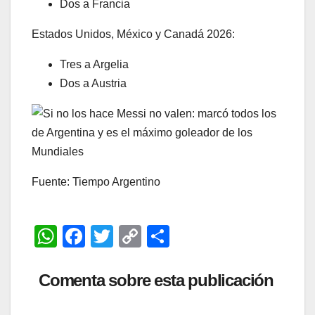
Dos a Francia
Estados Unidos, México y Canadá 2026:
Tres a Argelia
Dos a Austria
Fuente: Tiempo Argentino
W
F
T
C
C
h
a
wi
o
o
at
c
tt
p
m
Comenta sobre esta publicación
s
e
er
y
p