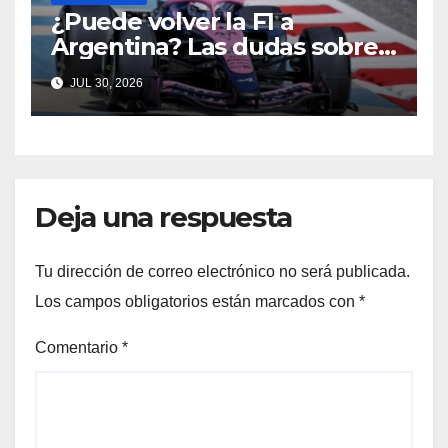
¿Puede volver la F1 a
Argentina? Las dudas sobre
Qatar y Abu Dabi reavivan la
JUL 30, 2026
ilusión
Deja una respuesta
Tu dirección de correo electrónico no será publicada.
Los campos obligatorios están marcados con
*
Comentario
*