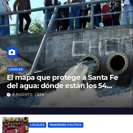
LOCALES
El mapa que protege a Santa Fe
del agua: dónde están los 54
puntos de bombeo
8 AGOSTO, 2026
LOCALES
PANORAMA POLÍTICO