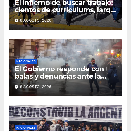
El infierno de buscar trabajo:
cientos de currículums, larga
espera y menos puestos
8 AGOSTO, 2026
registrados
NACIONALES
El Gobierno responde con
balas y denuncias ante la
protesta
8 AGOSTO, 2026
NACIONALES