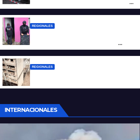
la investigación por la Masacre Indígena
de San Antonio de Obligado
REGIONALES
Detuvieron en Rosario a “Yaka”, buscado
por un homicidio y otros hechos de
violencia armada
REGIONALES
A 13 años de la tragedia de Salta 2141
INTERNACIONALES