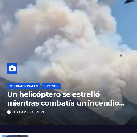
INTERNACIONALES
SUCESOS
Un helicóptero se estrelló
mientras combatía un incendio
forestal en Utah
8 AGOSTO, 2026