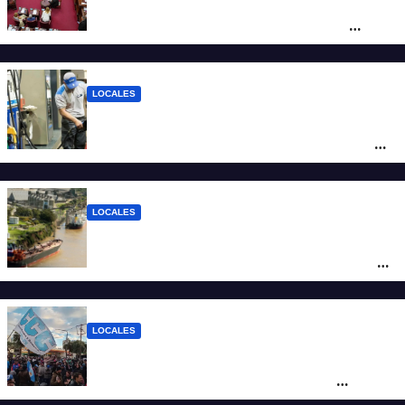
Diputados empieza en comisiones el
debate sobre el sistema electoral de
Santa Fe
LOCALES
YPF aumentó los combustibles en la
ciudad de Santa Fe: la nafta súper superó
los $2.100 y llenar el tanque cuesta más
de $94.000
LOCALES
Pullaro y empresarios viajan a Chile para
posicionar los puertos del sur de Santa Fe
como salida para las exportaciones
mineras
LOCALES
Cortes y desvíos en el centro de Santa Fe
por una marcha de organizaciones
sociales y sindicales