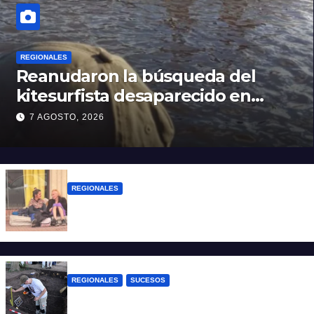
REGIONALES
Reanudaron la búsqueda del
kitesurfista desaparecido en
aguas de la Laguna Setúbal
7 AGOSTO, 2026
REGIONALES
Zulma Lobato fue encontrada en
situación de calle en Paraná
REGIONALES
SUCESOS
Hallaron los primeros restos humanos en