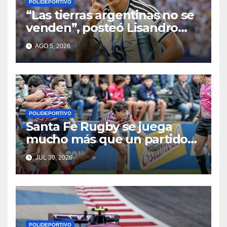
POLIDEPORTIVO
“Las tierras argentinas no se
venden”, posteó Lisandro
Martínez
AGO 5, 2026
POLIDEPORTIVO
Santa Fe Rugby se juega
mucho más que un partido
en Córdoba
JUL 30, 2026
POLIDEPORTIVO