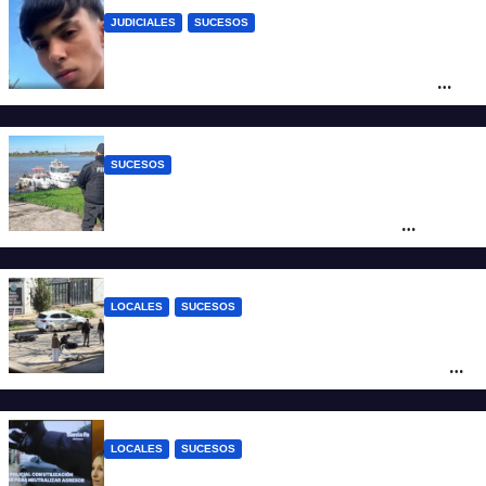
JUDICIALES
SUCESOS
Caso Jeremías Monzón: la Fiscalía amplió
la imputación contra la menor acusada
del crimen y la causa se encamina al
juicio por jurados
SUCESOS
Triste confirmación: el cuerpo hallado a la
altura del club Náutico Sur es el de
Fernando Cappi, el kitesurfista buscado
intensamente
LOCALES
SUCESOS
Violento choque entre un auto y una
moto en barrio Alvear: una mujer quedó
tendida sobre la calzada
LOCALES
SUCESOS
Con una pistola Taser, la Policía redujo a