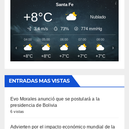
Santa Fe
+8°C
Nublado
3.4 m/s
73%
774
mmHg
04:00
05:00
06:00
07:00
08:00
09:00
‹
›
+8°C
+8°C
+7°C
+7°C
+7°C
+8°C
ENTRADAS MAS VISTAS
Evo Morales anunció que se postulará a la
presidencia de Bolivia
6 vistas
Advierten por el impacto económico mundial de la