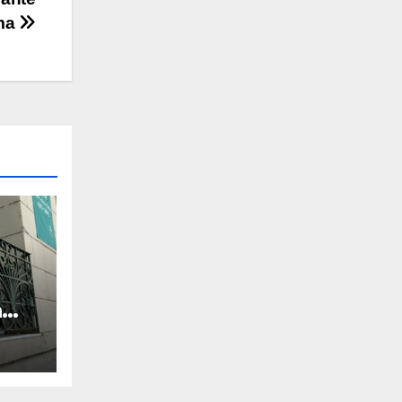
oma
a
l en