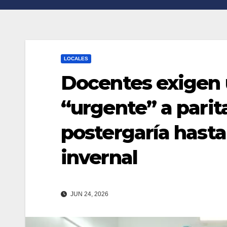
n
r
k
t
i
LOCALES
r
Docentes exigen 
“urgente” a parita
postergaría hasta
invernal
JUN 24, 2026