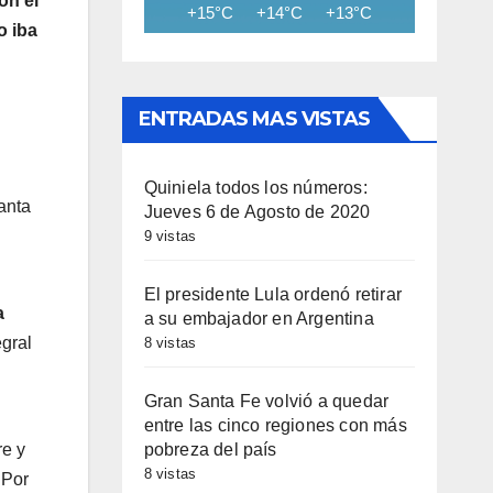
on el
+15°C
+14°C
+13°C
+13°C
+12
o iba
ENTRADAS MAS VISTAS
Quiniela todos los números:
anta
Jueves 6 de Agosto de 2020
9 vistas
El presidente Lula ordenó retirar
a
a su embajador en Argentina
egral
8 vistas
Gran Santa Fe volvió a quedar
entre las cinco regiones con más
pobreza del país
re y
8 vistas
 Por