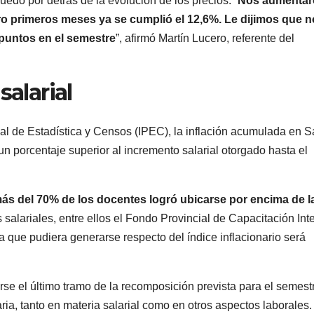
dó por detrás de la evolución de los precios. “
Nos aumentar
ro primeros meses ya se cumplió el 12,6%. Le dijimos que n
 puntos en el semestre
”, afirmó Martín Lucero, referente del
salarial
cial de Estadística y Censos (IPEC), la inflación acumulada en S
 un porcentaje superior al incremento salarial otorgado hasta el
ás del 70% de los docentes logró ubicarse por encima de l
 salariales, entre ellos el Fondo Provincial de Capacitación Int
a que pudiera generarse respecto del índice inflacionario será
se el último tramo de la recomposición prevista para el semest
ria, tanto en materia salarial como en otros aspectos laborales.