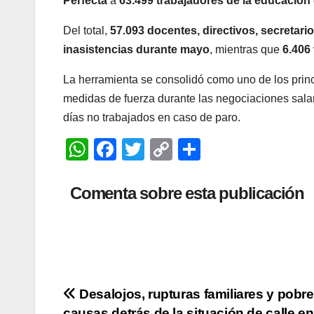
Perfecta
a
63.499 trabajadores de la educación
Del total,
57.093 docentes, directivos, secretari
inasistencias durante mayo
, mientras que
6.406 
La herramienta se consolidó como uno de los princi
medidas de fuerza durante las negociaciones salar
días no trabajados en caso de paro.
W
F
T
C
C
h
a
wi
o
o
at
c
tt
p
m
Comenta sobre esta publicación
s
e
er
y
p
A
b
Li
ar
p
o
n
tir
p
o
k
Navegación
Desalojos, rupturas familiares y pobre
k
causas detrás de la situación de calle e