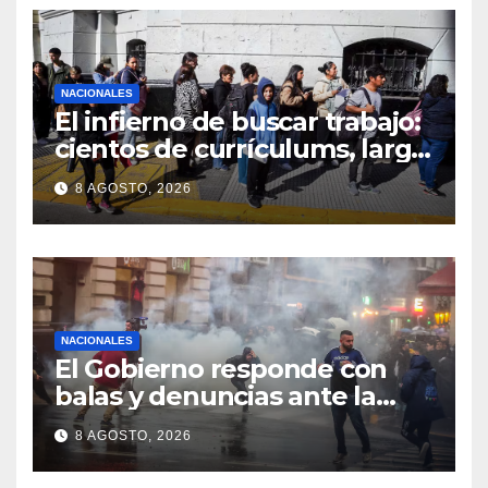
NACIONALES
El infierno de buscar trabajo:
cientos de currículums, larga
espera y menos puestos
8 AGOSTO, 2026
registrados
NACIONALES
El Gobierno responde con
balas y denuncias ante la
protesta
8 AGOSTO, 2026