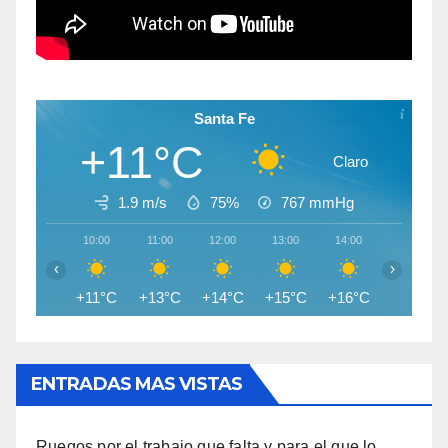
Santa Fe
+11°C
Claro
1.9 m/s
75%
767
mmHg
10:00
11:00
12:00
13:00
14:00
15:00
‹
›
+11°C
+13°C
+14°C
+15°C
+16°C
+16°C
ENTRADAS MAS VISTAS
Ruegos por el trabajo que falta y para el que lo