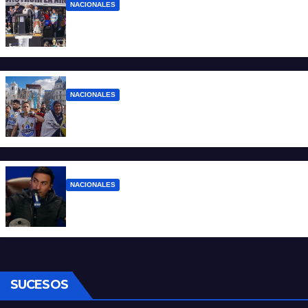
NACIONALES
“No aceptamos esta Argentina para unos
pocos”
NACIONALES
Ruegos por el trabajo que falta y para el
que lo tiene, que el sueldo alcance
NACIONALES
Denuncian al conductor del streaming
Carajo por dichos discriminatorios
SUCESOS