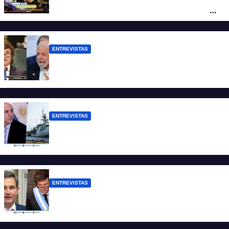
ficticio pues debemos 480 mil millones
de dólares”
ENTREVISTAS
Chaves: “Es una actitud facista con
consecuencias diplomáticas graves”
ENTREVISTAS
Carmona: “Es un hecho muy grave pero
lamentablemente no es aislado”
ENTREVISTAS
Manili: “Por detrás de esta ley hay
desprolijidades y por debajo negocios”