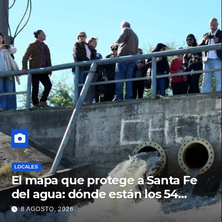
LOCALES
El mapa que protege a Santa Fe
del agua: dónde están los 54
puntos de bombeo
8 AGOSTO, 2026