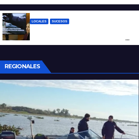
tendida sobre la calzada
LOCALES
SUCESOS
Con una pistola Taser, la Policía redujo a
un hombre que amenazaba a su padre
con un arma blanca en la ruta 168
REGIONALES