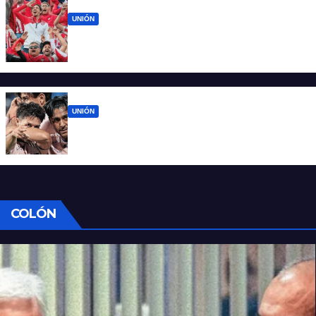
UNIÓN
El 15 de Abril vuelve a latir: Unión regresa a
casa tras casi cien días
UNIÓN
Unión ya conoce su camino: la Liga
confirmó las fechas 4 a 7 del Clausura
COLÓN