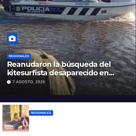
REGIONALES
Reanudaron la búsqueda del
kitesurfista desaparecido en
aguas de la Laguna Setúbal
7 AGOSTO, 2026
REGIONALES
Zulma Lobato fue encontrada en
situación de calle en Paraná