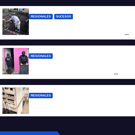
REGIONALES
SUCESOS
Hallaron los primeros restos humanos en
la investigación por la Masacre Indígena
de San Antonio de Obligado
REGIONALES
Detuvieron en Rosario a “Yaka”, buscado
por un homicidio y otros hechos de
violencia armada
REGIONALES
A 13 años de la tragedia de Salta 2141