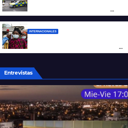
Pánico en el centro de Londres: una
mujer atacó e hirió con unas tijeras a
cuatro hombres
INTERNACIONALES
Alarma mundial por el brote de Ébola en
África: temen que el virus esté mutando
tras superar los 4.000 casos
Entrevistas