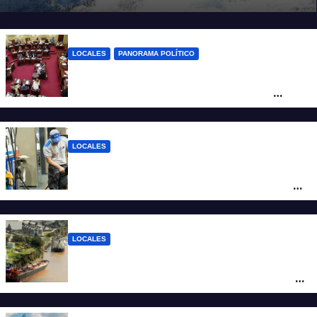
LOCALES
PANORAMA POLÍTICO
Diputados empieza en comisiones el
debate sobre el sistema electoral de
Santa Fe
LOCALES
YPF aumentó los combustibles en la
ciudad de Santa Fe: la nafta súper superó
los $2.100 y llenar el tanque cuesta más
de $94.000
LOCALES
Pullaro y empresarios viajan a Chile para
posicionar los puertos del sur de Santa Fe
como salida para las exportaciones
mineras