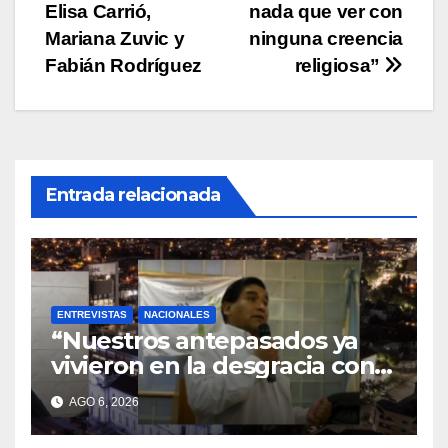
k
Elisa Carrió,
nada que ver con
de
Mariana Zuvic y
ninguna creencia
entradas
Fabián Rodríguez
religiosa”
Entrada relacionada
ENTREVISTAS
NACIONALES
“Nuestros antepasados ya
vivieron en la desgracia con
la Forestal algo que quizás se
AGO 6, 2026
repita”