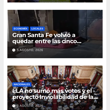
ECONOMÍA
LOCALES
Gran Santa Fe volvió a
quedar entre las cinco
regiones con más pobreza
5 AGOSTO, 2026
del país
NACIONALES
LLA no sumó más votos y el
proyecto Inviolabilidad de la
Propiedad Privada corre
5 AGOSTO, 2026
riesgo de caerse en el