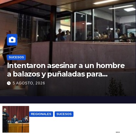
SUCESOS
Intentaron asesinar a un hombre
a balazos y puñaladas para
robarle su moto en barrio Santa
5 AGOSTO, 2026
Rosa de Lima
REGIONALES
SUCESOS
Exoneraron al docente de música del San
Roque condenado por abuso sexual