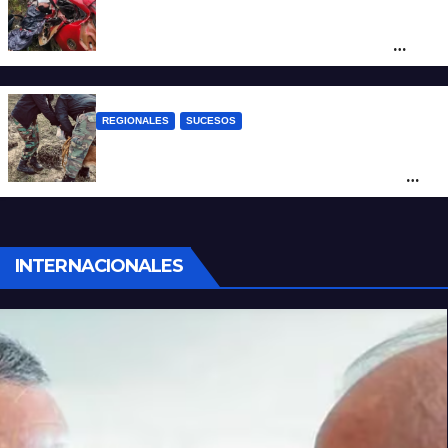
Ruta Nacional 14: dos muertos y dos
heridos graves tras un choque frontal
cerca de Santo Tomé
REGIONALES
SUCESOS
Hallan restos humanos en el norte
santafesino: investigan si pertenecen a
Rubén Solís
INTERNACIONALES