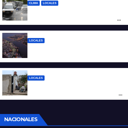
CLIMA
LOCALES
Alerta naranja por tormentas y fuertes
vientos en Santa Fe: anuncian ráfagas de
hasta 90 km/h, granizo y un brusco
descenso de temperatura
LOCALES
Todo lo que tenés que saber antes de
salir de casa este miércoles 5 de agosto
LOCALES
“Polenta, hambre y amenazas”: cómo era
la vida dentro del geriátrico investigado
por la Justicia
NACIONALES