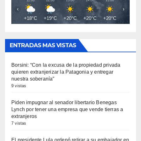
11:00
12:00
13:00
14:00
15:00
16:00
‹
›
+18°C
+19°C
+20°C
+20°C
+20°C
+18°C
ENTRADAS MAS VISTAS
Borsini: “Con la excusa de la propiedad privada
quieren extranjerizar la Patagonia y entregar
nuestra soberanía”
9 vistas
Piden impugnar al senador libertario Benegas
Lynch por tener una empresa que vende tierras a
extranjeros
7 vistas
El presidente Lula ordenó retirar a su embajador en