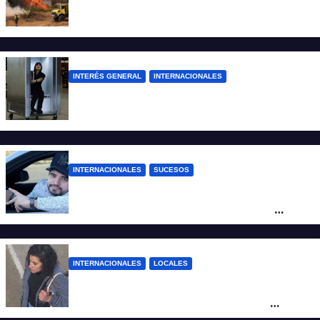
Más de 400 detenidos en Francia por los
incendios forestales
INTERÉS GENERAL
INTERNACIONALES
Una empresa japonesa creó una cabina
refrigerada para personas: cómo funciona
INTERNACIONALES
SUCESOS
Conmoción en México: un influencer fue
asesinado de un balazo durante una
transmisión en vivo
INTERNACIONALES
LOCALES
Hallaron sana y salva en Brasil a Micaela
Albornoz, la mujer que fue vista por