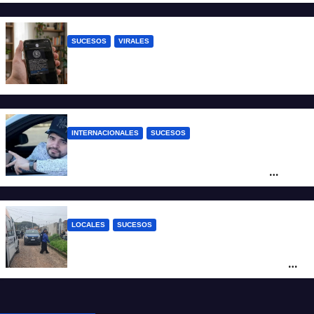
infantil
SUCESOS
VIRALES
Estafa virtual: advierten sobre un fraude
que usa la imagen del Banco Central
INTERNACIONALES
SUCESOS
Conmoción en México: un influencer fue
asesinado de un balazo durante una
transmisión en vivo
LOCALES
SUCESOS
Por maltrato de ancianos imputan al
cuidador del asilo clandestino de barrio
Nuevo Horizonte