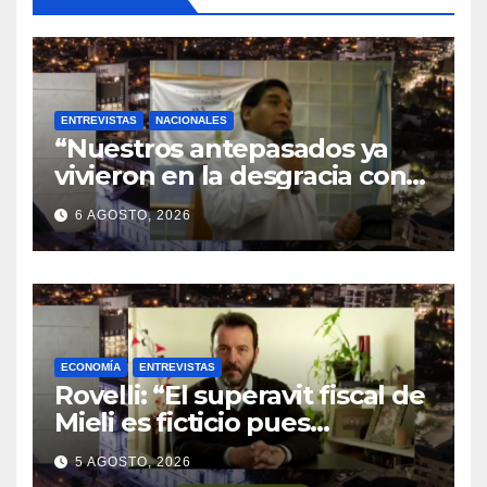
ENTREVISTAS
NACIONALES
“Nuestros antepasados ya
vivieron en la desgracia con
la Forestal algo que quizás se
6 AGOSTO, 2026
repita”
ECONOMÍA
ENTREVISTAS
Rovelli: “El superavit fiscal de
Mieli es ficticio pues
debemos 480 mil millones de
5 AGOSTO, 2026
dólares”