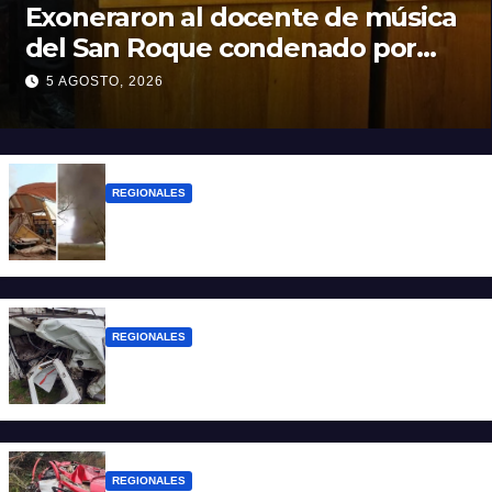
Exoneraron al docente de música
del San Roque condenado por
abuso sexual infantil
5 AGOSTO, 2026
REGIONALES
Asisten a las familias afectadas por el
tornado en Bernardo de Irigoyen
REGIONALES
Una mujer falleció tras ser embestida su
camioneta
REGIONALES