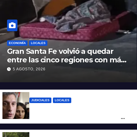
ECONOMÍA
LOCALES
Gran Santa Fe volvió a quedar
entre las cinco regiones con más
pobreza del país
5 AGOSTO, 2026
JUDICIALES
LOCALES
Reforma Previsional: Olivares indicó que
el fallo de la Justicia tiene un impacto
ético y ratificó que la Provincia apelará
ante la Corte Nacional