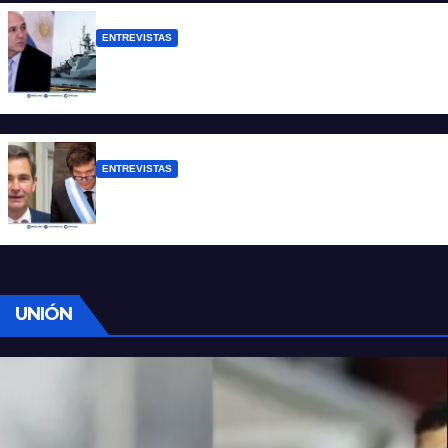
ENTREVISTAS
Carmona: “Es un hecho muy grave pero
lamentablemente no es aislado”
ENTREVISTAS
Manili: “Por detrás de esta ley hay
desprolijidades y por debajo negocios”
UNIÓN