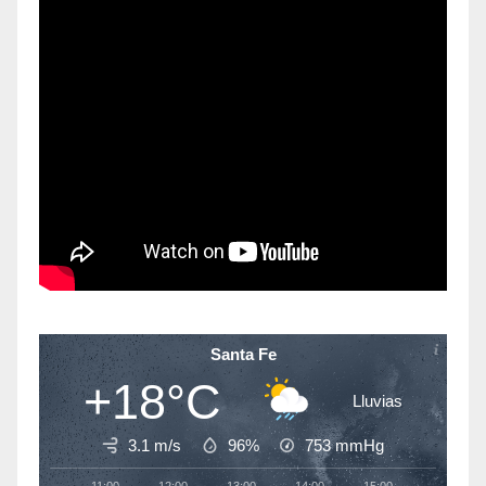
Santa Fe
+18°C
Lluvias
3.1 m/s
96%
753
mmHg