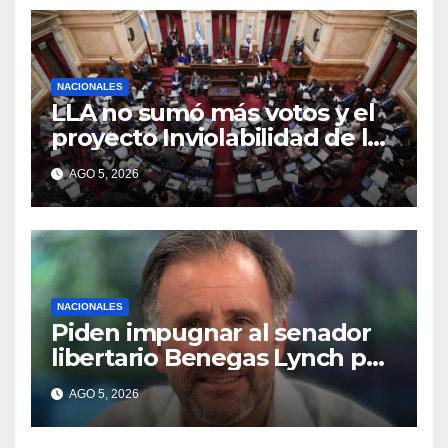
NACIONALES
LLA no sumó más votos y el
proyecto Inviolabilidad de la
Propiedad Privada corre
AGO 5, 2026
riesgo de caerse en el
Senado
NACIONALES
Piden impugnar al senador
libertario Benegas Lynch por
tener una empresa que
AGO 5, 2026
vende tierras a extranjeros