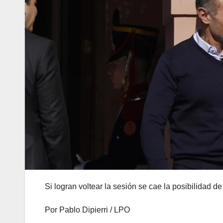
Si logran voltear la sesión se cae la posibilidad d
Por Pablo Dipierri / LPO