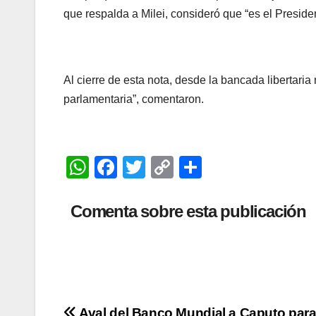
que respalda a Milei, consideró que “es el Preside
Al cierre de esta nota, desde la bancada libertari
parlamentaria”, comentaron.
W
F
T
C
C
h
a
wi
o
o
at
c
tt
p
m
Comenta sobre esta publicación
s
e
er
y
p
A
b
Li
ar
p
o
n
tir
p
o
k
Aval del Banco Mundial a Caputo par