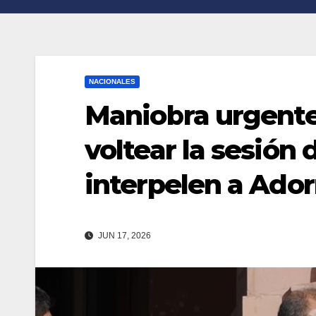
n
r
k
t
i
NACIONALES
r
Maniobra urgente 
voltear la sesión 
interpelen a Ador
JUN 17, 2026