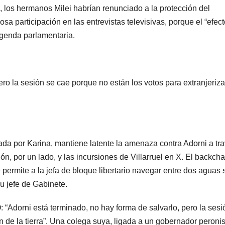
o, los hermanos Milei habrían renunciado a la protección del
osa participación en las entrevistas televisivas, porque el “efec
agenda parlamentaria.
ero la sesión se cae porque no están los votos para extranjeriz
ada por Karina, mantiene latente la amenaza contra Adorni a tr
, por un lado, y las incursiones de Villarruel en X. El backch
 permite a la jefa de bloque libertario navegar entre dos aguas 
su jefe de Gabinete.
 “Adorni está terminado, no hay forma de salvarlo, pero la sesi
n de la tierra”. Una colega suya, ligada a un gobernador peronis