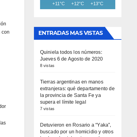
+11°C
+12°C
+13°C
+14°C
+15
ión
s con
ENTRADAS MAS VISTAS
Quiniela todos los números:
Jueves 6 de Agosto de 2020
8 vistas
Tierras argentinas en manos
extranjeras: qué departamento de
la provincia de Santa Fe ya
supera el límite legal
dor
7 vistas
das
Detuvieron en Rosario a “Yaka”,
buscado por un homicidio y otros