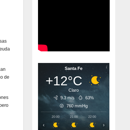
asas
deuda
Santa Fe
lan
+12°C
co de
Claro
ones
9.3 m/s
63%
 pero
760
mmHg
20:00
21:00
22:00
23:00
00:
‹
›