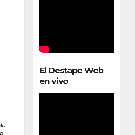
El Destape Web
en vivo
mía
as