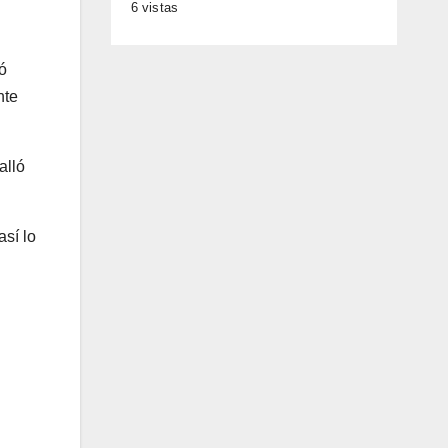
6 vistas
ó
nte
alló
así lo