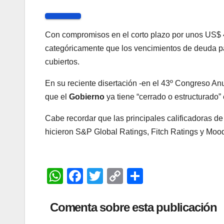
Con compromisos en el corto plazo por unos US$ 4,
categóricamente que los vencimientos de deuda pa
cubiertos.
En su reciente disertación -en el 43º Congreso Anu
que el
Gobierno
ya tiene “cerrado o estructurado”
Cabe recordar que las principales calificadoras de
hicieron S&P Global Ratings, Fitch Ratings y Mood
W
F
T
C
C
h
a
wi
o
o
at
c
tt
p
m
Comenta sobre esta publicación