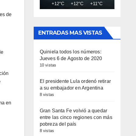
+12°C
+12°C
+11°C
+11°C
+10
nes de
ENTRADAS MAS VISTAS
Quiniela todos los números:
de
Jueves 6 de Agosto de 2020
10 vistas
ción
El presidente Lula ordenó retirar
e
a su embajador en Argentina
8 vistas
ima en
Gran Santa Fe volvió a quedar
entre las cinco regiones con más
pobreza del país
8 vistas