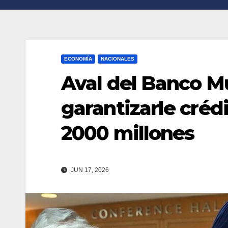
n
r
k
t
i
ECONOMÍA
NACIONALES
r
Aval del Banco M
garantizarle créd
2000 millones
JUN 17, 2026