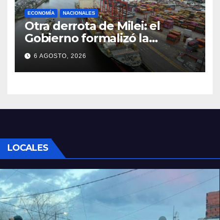
ECONOMÍA
NACIONALES
Otra derrota de Milei: el
Gobierno formalizó la
marcha atrás con la
6 AGOSTO, 2026
desregulación del practicaje
LOCALES