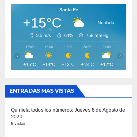
Santa Fe
+15°C
Nublado
9.5 m/s
64%
758
mmHg
17:00
18:00
19:00
20:00
21:00
22:00
‹
›
+15°C
+14°C
+13°C
+13°C
+12°C
+11°C
ENTRADAS MAS VISTAS
Quiniela todos los números: Jueves 6 de Agosto de
2020
9 vistas