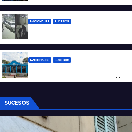
NACIONALES
SUCESOS
Neuquén: policías golpearon brutalmente
a un joven a la salida de un boliche y
quedaron filmados
NACIONALES
SUCESOS
Córdoba: un nene llevó un arma de fuego
al colegio y activaron un operativo de
seguridad
SUCESOS