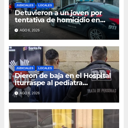
JUDICIALES
LOCALES
Detuvieron a un joven por
tentativa de homicidio en
barrio 12 de Octubre
AGO 6, 2026
JUDICIALES
LOCALES
Dieron de baja en el Hospital
Iturraspe al pediatra
denunciado por abuso
AGO 6, 2026