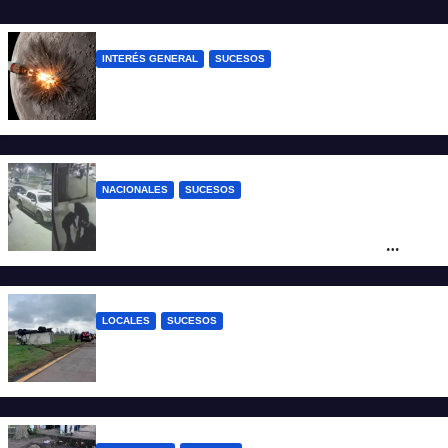
INTERÉS GENERAL
SUCESOS
La NASA confirmó que un cohete de
SpaceX impactó en la Luna
NACIONALES
SUCESOS
Neuquén: policías golpearon brutalmente
a un joven a la salida de un boliche y
quedaron filmados
LOCALES
SUCESOS
Accidente fatal: un muerto tras el vuelco
de un camión frigorífico en la Autovía 19