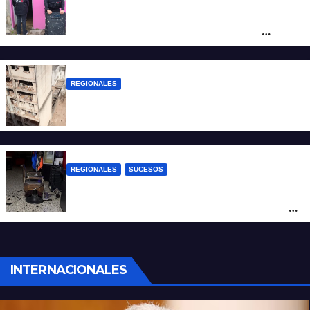
Detuvieron en Rosario a “Yaka”, buscado
por un homicidio y otros hechos de
violencia armada
REGIONALES
A 13 años de la tragedia de Salta 2141
REGIONALES
SUCESOS
Violento asalto a mano armada en una
peluquería: maniataron a dos hombres y
robaron todo
INTERNACIONALES