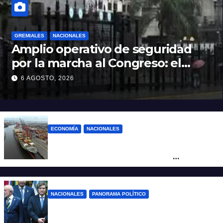
GREMIALES
NACIONALES
Amplio operativo de seguridad
por la marcha al Congreso: el
mapa de los cortes y desvíos
6 AGOSTO, 2026
ECONOMÍA
NACIONALES
Otra derrota de Milei: el Gobierno
formalizó la marcha atrás con la
desregulación del practicaje
NACIONALES
PANORAMA POLÍTICO
Milei contra Lula: “Fue una intervención
inédita en la política brasileña”