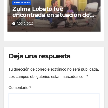
REGIONALES
Zulma Lobato fue
encontrada en situación de
calle en Paraná
AGO 6, 2026
Deja una respuesta
Tu dirección de correo electrónico no será publicada.
Los campos obligatorios están marcados con
*
Comentario
*