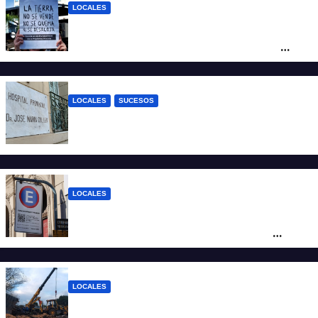
LOCALES
“Argentina no se vende”: Santa Fe se
moviliza contra el proyecto de Ley de
Tierras
LOCALES
SUCESOS
Un joven fue baleado tras una discusión
en un partido de fútbol en Colastiné Norte
LOCALES
Vecinos de Candioti Sur redoblan el
reclamo por el SEOM y preparan una
protesta
LOCALES
Continúan las tareas para remover el tren