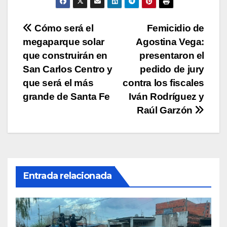
p
o
n
tir
p
o
k
Navegación
Cómo será el
Femicidio de
k
megaparque solar
Agostina Vega:
de
que construirán en
presentaron el
entradas
San Carlos Centro y
pedido de jury
que será el más
contra los fiscales
grande de Santa Fe
Iván Rodríguez y
Raúl Garzón
Entrada relacionada