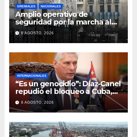
GREMIALES
NACIONALES
Amplio operativo de
seguridad por la marcha al
Congreso: el mapa de los
6 AGOSTO, 2026
cortes y desvíos
INTERNACIONALES
“Es un genocidio”: Díaz-Canel
repudió el bloqueo a Cuba,
apuntó a Trump y reclamó
6 AGOSTO, 2026
condenas internacionales