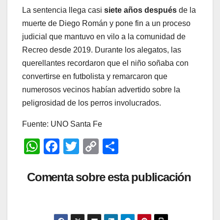
La sentencia llega casi
siete años después
de la
muerte de Diego Román y pone fin a un proceso
judicial que mantuvo en vilo a la comunidad de
Recreo desde 2019. Durante los alegatos, las
querellantes recordaron que el niño soñaba con
convertirse en futbolista y remarcaron que
numerosos vecinos habían advertido sobre la
peligrosidad de los perros involucrados.
Fuente: UNO Santa Fe
W
F
T
C
C
h
a
wi
o
o
at
c
tt
p
m
Comenta sobre esta publicación
s
e
er
y
p
A
b
Li
ar