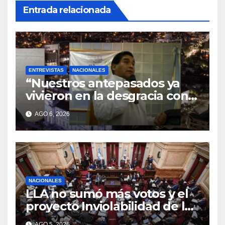
Entrada relacionada
ENTREVISTAS
NACIONALES
“Nuestros antepasados ya
vivieron en la desgracia con
la Forestal algo que quizás se
AGO 6, 2026
repita”
NACIONALES
LLA no sumó más votos y el
proyecto Inviolabilidad de la
Propiedad Privada corre
AGO 5, 2026