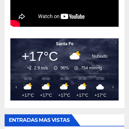
Santa Fe
+17°C
Nublado
2.9 m/s
96%
754
mmHg
03:00
04:00
05:00
06:00
07:00
08:00
‹
›
+17°C
+17°C
+17°C
+17°C
+17°C
+18°C
ENTRADAS MAS VISTAS