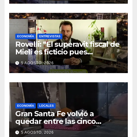
ECONOMÍA
ENTREVISTAS
Rovelli: “El superavit fiscal de
Mieli es ficticio pues
debemos 480 mil millones de
5 AGOSTO, 2026
dólares”
ECONOMÍA
LOCALES
Gran Santa Fe volvió a
quedar entre las cinco
regiones con más pobreza
5 AGOSTO, 2026
del país