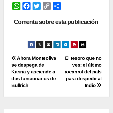
W
F
T
C
C
h
a
wi
o
o
at
c
tt
p
m
Comenta sobre esta publicación
s
e
er
y
p
A
b
Li
ar
p
o
n
tir
p
o
k
Navegación
Ahora Monteoliva
El tesoro que no
k
se despega de
ves: el último
de
Karina y asciende a
rocanrol del país
entradas
dos funcionarios de
para despedir al
Bullrich
Indio