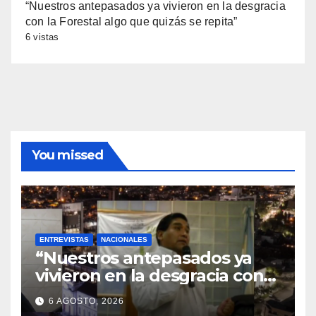
“Nuestros antepasados ya vivieron en la desgracia
con la Forestal algo que quizás se repita”
6 vistas
You missed
ENTREVISTAS
NACIONALES
“Nuestros antepasados ya
vivieron en la desgracia con
la Forestal algo que quizás se
6 AGOSTO, 2026
repita”