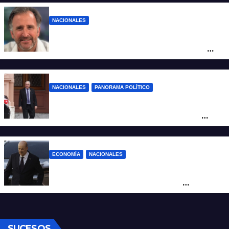
NACIONALES
Piden impugnar al senador libertario
Benegas Lynch por tener una empresa
que vende tierras a extranjeros
NACIONALES
PANORAMA POLÍTICO
Passalacqua anunció su rechazo a la ley
de tierras y confirma el giro crítico de
Milei de Misiones
ECONOMÍA
NACIONALES
Karina corrió a Sturzenegger de la
negociación por el practicaje y le
suspendió el decreto para levantar el paro
SUCESOS