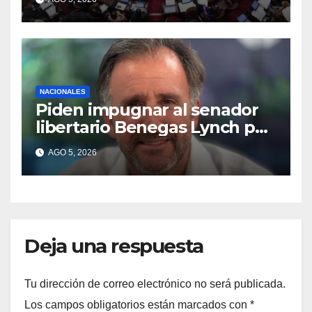
riesgo de caerse en el
Senado
NACIONALES
Piden impugnar al senador
libertario Benegas Lynch por
tener una empresa que
AGO 5, 2026
vende tierras a extranjeros
Deja una respuesta
Tu dirección de correo electrónico no será publicada.
Los campos obligatorios están marcados con
*