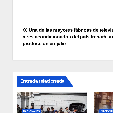
s
e
er
y
p
A
b
Li
ar
p
o
n
tir
p
o
k
Navegación
Una de las mayores fábricas de televi
k
aires acondicionados del país frenará s
de
producción en julio
entradas
Entrada relacionada
NACIONALES
NACIONA