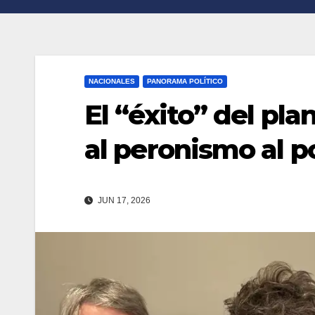
n
r
k
t
i
NACIONALES
PANORAMA POLÍTICO
r
El “éxito” del pla
al peronismo al 
JUN 17, 2026