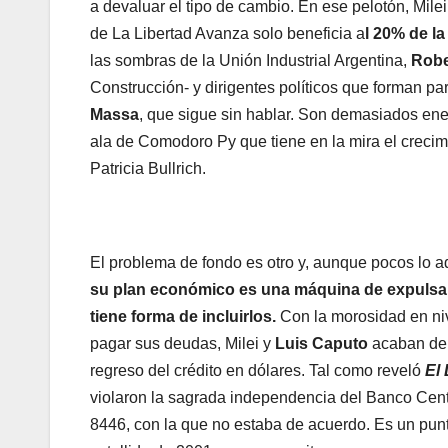
a devaluar el tipo de cambio. En ese pelotón, Mile
de La Libertad Avanza solo beneficia a
l 20% de l
las sombras de la Unión Industrial Argentina,
Robe
Construcción- y dirigentes políticos que forman p
Massa
, que sigue sin hablar. Son demasiados en
ala de Comodoro Py que tiene en la mira el crecim
Patricia Bullrich.
El problema de fondo es otro y, aunque pocos lo a
su plan económico es una máquina de expulsar 
tiene forma de incluirlos.
Con la morosidad en ni
pagar sus deudas, Milei y
Luis Caputo
acaban de 
regreso del crédito en dólares. Tal como reveló
El
violaron la sagrada independencia del Banco Cent
8446, con la que no estaba de acuerdo. Es un punt