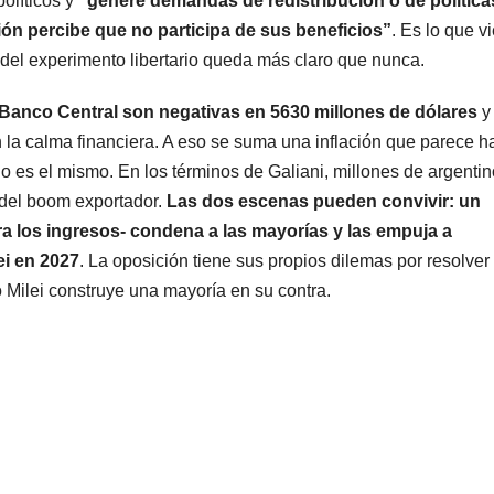
políticos y
“genere demandas de redistribución o de política
ión percibe que no participa de sus beneficios”
. Es lo que v
 del experimento libertario queda más claro que nunca.
l Banco Central son negativas en 5630 millones de dólares
y 
an la calma financiera. A eso se suma una inflación que parece h
o es el mismo. En los términos de Galiani, millones de argenti
 del boom exportador.
Las dos escenas pueden convivir: un
a los ingresos- condena a las mayorías y las empuja a
ei en 2027
. La oposición tiene sus propios dilemas por resolver
o Milei construye una mayoría en su contra.