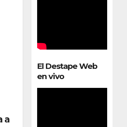
El Destape Web
en vivo
a a