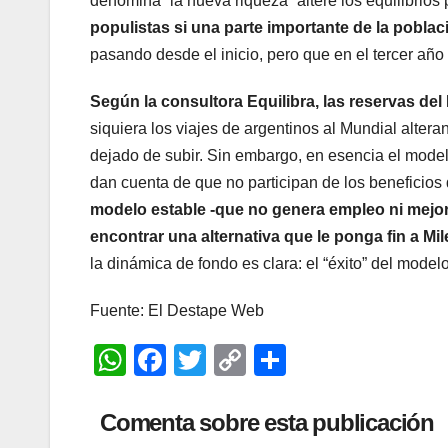
denomina “la nueva riqueza” altere los equilibrios 
populistas si una parte importante de la poblac
pasando desde el inicio, pero que en el tercer año
Según la consultora Equilibra, las reservas de
siquiera los viajes de argentinos al Mundial alter
dejado de subir. Sin embargo, en esencia el model
dan cuenta de que no participan de los beneficios
modelo estable -que no genera empleo ni mejor
encontrar una alternativa que le ponga fin a Mil
la dinámica de fondo es clara: el “éxito” del model
Fuente: El Destape Web
W
F
T
C
C
h
a
wi
o
o
at
c
tt
p
m
Comenta sobre esta publicación