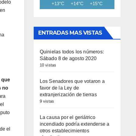
odelo
+13°C
+14°C
+15°C
+15°C
+15
 en
ENTRADAS MAS VISTAS
na
Quinielas todos los números:
Sábado 8 de agosto 2020
10 vistas
e que
Los Senadores que votaron a
favor de la Ley de
s no
extranjerización de tierras
ara
9 vistas
el
aputo
La causa por el geriátrico
incendiado podría extenderse a
de el
otros establecimientos