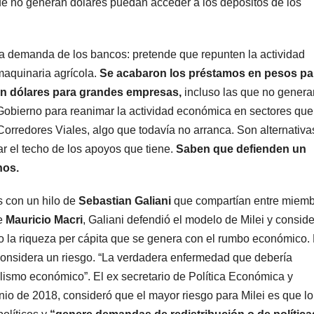
e no generan dólares puedan acceder a los depósitos de los
na demanda de los bancos: pretende que repunten la actividad
 maquinaria agrícola.
Se acabaron los préstamos en pesos pa
 en dólares para grandes empresas,
incluso las que no genera
 Gobierno para reanimar la actividad económica en sectores que
 Corredores Viales, algo que todavía no arranca. Son alternativ
ar el techo de los apoyos que tiene.
Saben que defienden un
nos.
s con un hilo de
Sebastian Galiani
que compartían entre miem
de
Mauricio Macri
, Galiani defendió el modelo de Milei y consid
ino la riqueza per cápita que se genera con el rumbo económico.
 considera un riesgo. “La verdadera enfermedad que debería
lismo económico”. El ex secretario de Política Económica y
nio de 2018, consideró que el mayor riesgo para Milei es que l