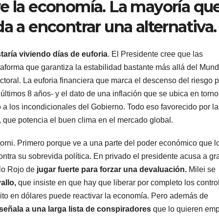
ve la economía. La mayoría qu
a a encontrar una alternativa.
staría viviendo días de euforia
. El Presidente cree que las
aforma que garantiza la estabilidad bastante más allá del Mund
toral. La euforia financiera que marca el descenso del riesgo p
 últimos 8 años- y el dato de una inflación que se ubica en torno
a los incondicionales del Gobierno. Todo eso favorecido por la
, que potencia el buen clima en el mercado global.
dorni. Primero porque ve a una parte del poder económico que l
ntra su sobrevida política. En privado el presidente acusa a g
ulo Rojo de
jugar fuerte para forzar una devaluación.
Milei se
llo,
que insiste en que hay que liberar por completo los contro
édito en dólares puede reactivar la economía. Pero además de
eñala a una larga lista de conspiradores
que lo quieren emp