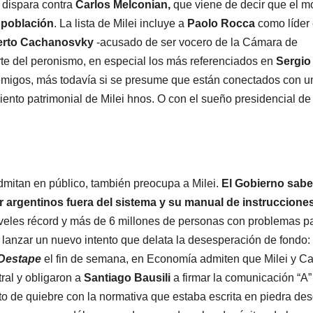
i dispara contra
Carlos Melconian,
que viene de decir que el m
a población
. La lista de Milei incluye a
Paolo Rocca
como líder
rto Cachanosvky
-acusado de ser vocero de la Cámara de
arte del peronismo, en especial los más referenciados en
Sergio
emigos, más todavía si se presume que están conectados con u
iento patrimonial de Milei hnos. O con el sueño presidencial de
dmitan en público, también preocupa a Milei.
El Gobierno sab
argentinos fuera del sistema y su manual de instruccione
veles récord y más de 6 millones de personas con problemas p
lanzar un nuevo intento que delata la desesperación de fondo: 
 Destape
el fin de semana, en Economía admiten que Milei y C
ral y obligaron a
Santiago Bausili
a firmar la comunicación “A”
o de quiebre con la normativa que estaba escrita en piedra des