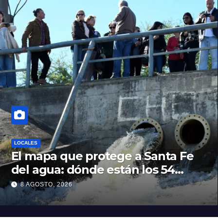
LOCALES
El mapa que protege a Santa Fe
del agua: dónde están los 54
puntos de bombeo
8 AGOSTO, 2026