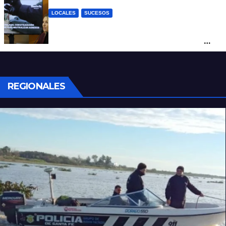
LOCALES
SUCESOS
Con una pistola Taser, la Policía redujo a
un hombre que amenazaba a su padre
con un arma blanca en la ruta 168
REGIONALES