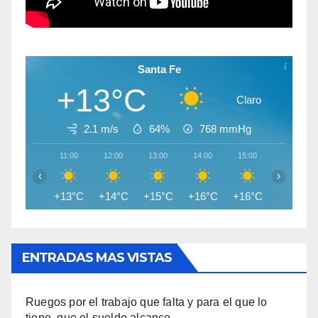
Santa Fe
+13°C
Claro
2.1 m/s
64%
768
mmHg
11:00
12:00
13:00
14:00
15:00
16:00
‹
›
+13°C
+14°C
+15°C
+16°C
+16°C
+15°C
ENTRADAS MAS VISTAS
Ruegos por el trabajo que falta y para el que lo
tiene, que el sueldo alcance