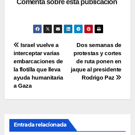
at
c
tt
p
m
Comenta sobre esta publicación
s
e
er
y
p
A
b
Li
ar
p
o
n
tir
p
o
k
Navegación
Israel vuelve a
Dos semanas de
k
interceptar varias
protestas y cortes
de
embarcaciones de
de ruta ponen en
entradas
la flotilla que lleva
jaque al presidente
ayuda humanitaria
Rodrigo Paz
a Gaza
Entrada relacionada