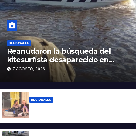
REGIONALES
Reanudaron la búsqueda del
kitesurfista desaparecido en
aguas de la Laguna Setúbal
7 AGOSTO, 2026
REGIONALES
Zulma Lobato fue encontrada en
situación de calle en Paraná