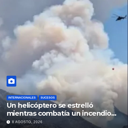
INTERNACIONALES
SUCESOS
Un helicóptero se estrelló
mientras combatía un incendio
forestal en Utah
8 AGOSTO, 2026