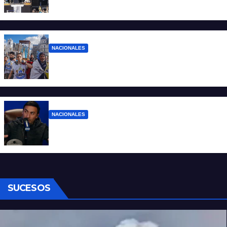
pocos”
NACIONALES
Ruegos por el trabajo que falta y para el
que lo tiene, que el sueldo alcance
NACIONALES
Denuncian al conductor del streaming
Carajo por dichos discriminatorios
SUCESOS