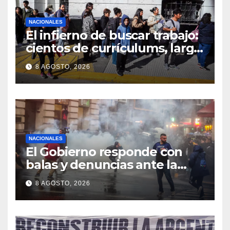
NACIONALES
El infierno de buscar trabajo:
cientos de currículums, larga
espera y menos puestos
8 AGOSTO, 2026
registrados
NACIONALES
El Gobierno responde con
balas y denuncias ante la
protesta
8 AGOSTO, 2026