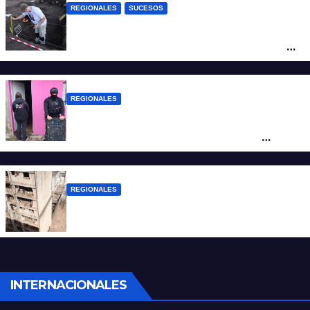
REGIONALES
SUCESOS
Hallaron los primeros restos humanos en
la investigación por la Masacre Indígena
de San Antonio de Obligado
REGIONALES
Detuvieron en Rosario a “Yaka”, buscado
por un homicidio y otros hechos de
violencia armada
REGIONALES
A 13 años de la tragedia de Salta 2141
INTERNACIONALES