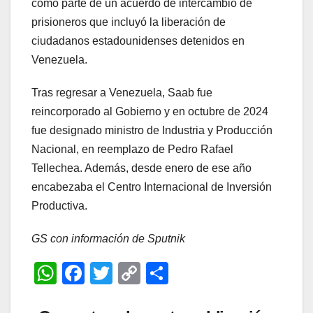
como parte de un acuerdo de intercambio de
prisioneros que incluyó la liberación de
ciudadanos estadounidenses detenidos en
Venezuela.
Tras regresar a Venezuela, Saab fue
reincorporado al Gobierno y en octubre de 2024
fue designado ministro de Industria y Producción
Nacional, en reemplazo de Pedro Rafael
Tellechea. Además, desde enero de ese año
encabezaba el Centro Internacional de Inversión
Productiva.
GS con información de Sputnik
W
F
T
C
C
h
a
wi
o
o