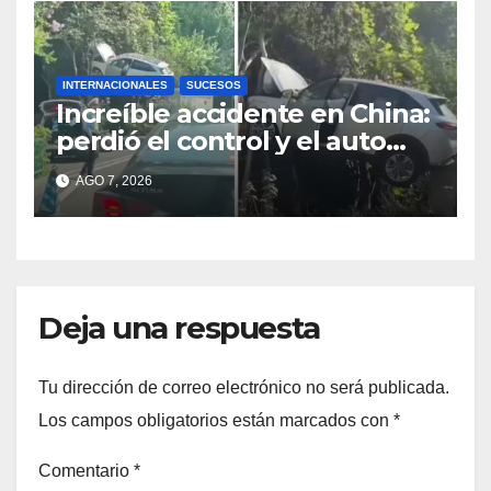
INTERNACIONALES
SUCESOS
Increíble accidente en China:
perdió el control y el auto
terminó incrustado en un
AGO 7, 2026
árbol
Deja una respuesta
Tu dirección de correo electrónico no será publicada.
Los campos obligatorios están marcados con
*
Comentario
*