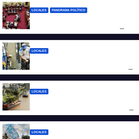
LOCALES
PANORAMA POLÍTICO
Diputados empieza en comisiones el
debate sobre el sistema electoral de
Santa Fe
LOCALES
YPF aumentó los combustibles en la
ciudad de Santa Fe: la nafta súper superó
los $2.100 y llenar el tanque cuesta más
de $94.000
LOCALES
Pullaro y empresarios viajan a Chile para
posicionar los puertos del sur de Santa Fe
como salida para las exportaciones
mineras
LOCALES