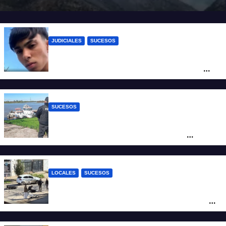
JUDICIALES
SUCESOS
Caso Jeremías Monzón: la Fiscalía amplió
la imputación contra la menor acusada
del crimen y la causa se encamina al
juicio por jurados
SUCESOS
Triste confirmación: el cuerpo hallado a la
altura del club Náutico Sur es el de
Fernando Cappi, el kitesurfista buscado
intensamente
LOCALES
SUCESOS
Violento choque entre un auto y una
moto en barrio Alvear: una mujer quedó
tendida sobre la calzada