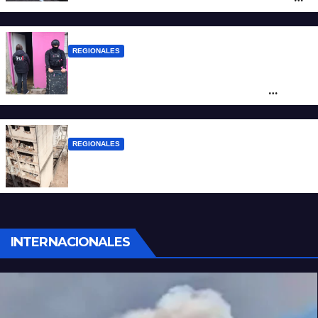
de San Antonio de Obligado
REGIONALES
Detuvieron en Rosario a “Yaka”, buscado
por un homicidio y otros hechos de
violencia armada
REGIONALES
A 13 años de la tragedia de Salta 2141
INTERNACIONALES