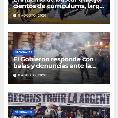
cientos de currículums, larga
espera y menos puestos
8 AGOSTO, 2026
registrados
NACIONALES
El Gobierno responde con
balas y denuncias ante la
protesta
8 AGOSTO, 2026
NACIONALES