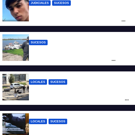
JUDICIALES
SUCESOS
Caso Jeremías Monzón: la Fiscalía amplió
la imputación contra la menor acusada
del crimen y la causa se encamina al
juicio por jurados
SUCESOS
Triste confirmación: el cuerpo hallado a la
altura del club Náutico Sur es el de
Fernando Cappi, el kitesurfista buscado
intensamente
LOCALES
SUCESOS
Violento choque entre un auto y una
moto en barrio Alvear: una mujer quedó
tendida sobre la calzada
LOCALES
SUCESOS
Con una pistola Taser, la Policía redujo a