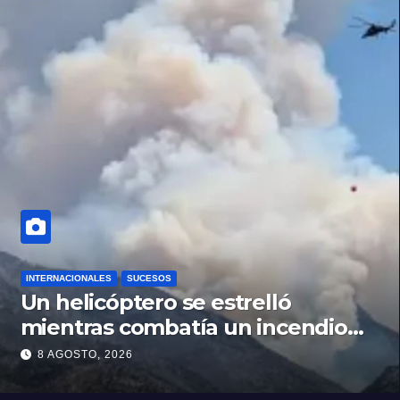
INTERNACIONALES
SUCESOS
Un helicóptero se estrelló
mientras combatía un incendio
forestal en Utah
8 AGOSTO, 2026