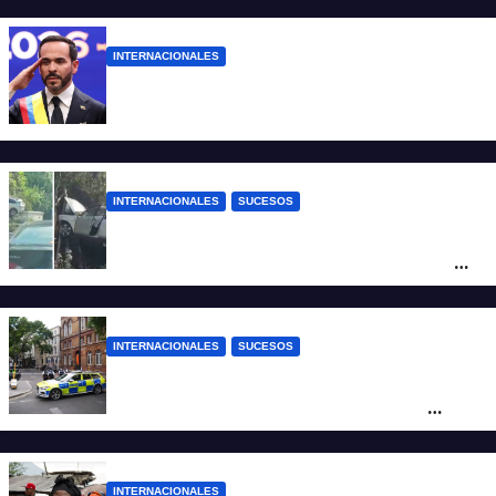
INTERNACIONALES
Abelardo De la Espriella ya es presidente
de Colombia
INTERNACIONALES
SUCESOS
Increíble accidente en China: perdió el
control y el auto terminó incrustado en un
árbol
INTERNACIONALES
SUCESOS
Pánico en el centro de Londres: una
mujer atacó e hirió con unas tijeras a
cuatro hombres
INTERNACIONALES