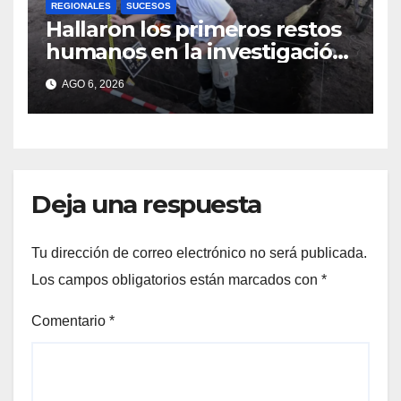
REGIONALES
SUCESOS
Hallaron los primeros restos
humanos en la investigación
por la Masacre Indígena de
AGO 6, 2026
San Antonio de Obligado
Deja una respuesta
Tu dirección de correo electrónico no será publicada.
Los campos obligatorios están marcados con
*
Comentario
*