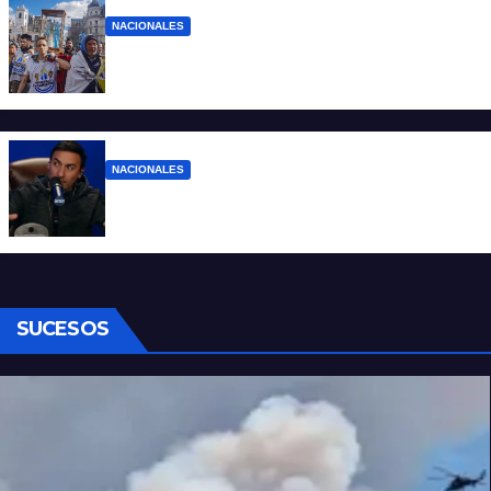
NACIONALES
Ruegos por el trabajo que falta y para el
que lo tiene, que el sueldo alcance
NACIONALES
Denuncian al conductor del streaming
Carajo por dichos discriminatorios
SUCESOS