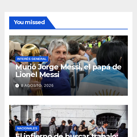
You missed
INTERÉS GENERAL
Murió Jorge Messi, el papá de
Lionel Messi
8 AGOSTO, 2026
NACIONALES
El infierno de buscar trabajo: