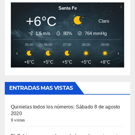
Santa Fe
+6°C
Claro
1.5 m/s
80%
764
mmHg
05:00
06:00
07:00
08:00
09:00
10:00
‹
›
+6°C
+5°C
+5°C
+5°C
+8°C
+11°C
ENTRADAS MAS VISTAS
Quinielas todos los números: Sábado 8 de agosto
2020
9 vistas