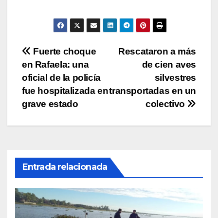
A
b
Li
ar
p
o
n
tir
p
o
k
Navegación
Fuerte choque
Rescataron a más
k
en Rafaela: una
de cien aves
de
oficial de la policía
silvestres
entradas
fue hospitalizada en
transportadas en un
grave estado
colectivo
Entrada relacionada