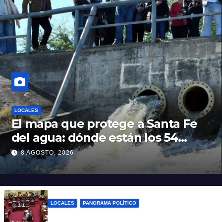
LOCALES
El mapa que protege a Santa Fe
del agua: dónde están los 54
puntos de bombeo
8 AGOSTO, 2026
LOCALES
PANORAMA POLÍTICO
Diputados empieza en comisiones el