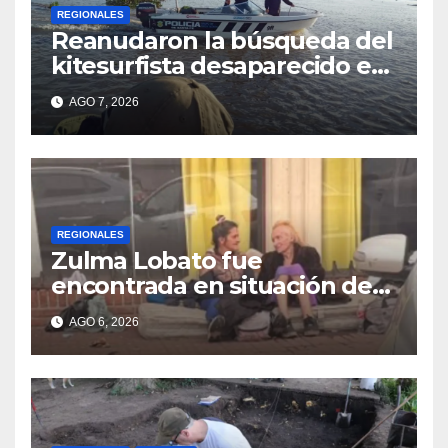
REGIONALES
Reanudaron la búsqueda del
kitesurfista desaparecido en
aguas de la Laguna Setúbal
AGO 7, 2026
REGIONALES
Zulma Lobato fue
encontrada en situación de
calle en Paraná
AGO 6, 2026