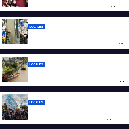
debate sobre el sistema electoral de
Santa Fe
LOCALES
YPF aumentó los combustibles en la
ciudad de Santa Fe: la nafta súper superó
los $2.100 y llenar el tanque cuesta más
de $94.000
LOCALES
Pullaro y empresarios viajan a Chile para
posicionar los puertos del sur de Santa Fe
como salida para las exportaciones
mineras
LOCALES
Cortes y desvíos en el centro de Santa Fe
por una marcha de organizaciones
sociales y sindicales