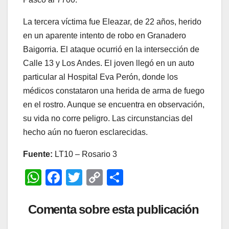
La tercera víctima fue Eleazar, de 22 años, herido
en un aparente intento de robo en Granadero
Baigorria. El ataque ocurrió en la intersección de
Calle 13 y Los Andes. El joven llegó en un auto
particular al Hospital Eva Perón, donde los
médicos constataron una herida de arma de fuego
en el rostro. Aunque se encuentra en observación,
su vida no corre peligro. Las circunstancias del
hecho aún no fueron esclarecidas.
Fuente:
LT10 – Rosario 3
W
F
T
C
C
h
a
wi
o
o
at
c
tt
p
m
Comenta sobre esta publicación
s
e
er
y
p