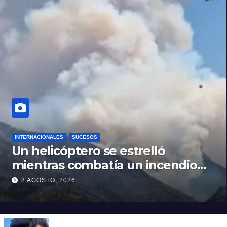
INTERNACIONALES
SUCESOS
Un helicóptero se estrelló
mientras combatía un incendio
forestal en Utah
8 AGOSTO, 2026