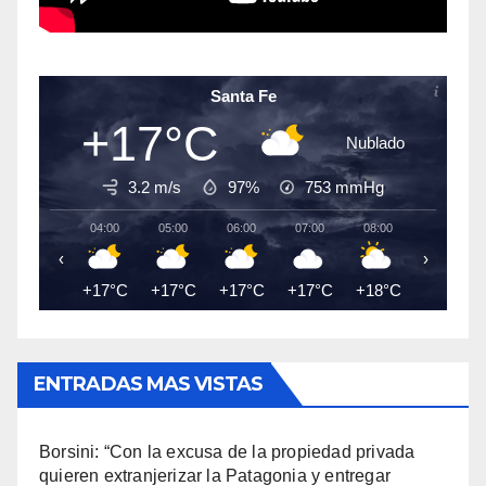
Santa Fe
+17°C
Nublado
3.2 m/s
97%
753
mmHg
04:00
05:00
06:00
07:00
08:00
09:00
‹
›
+17°C
+17°C
+17°C
+17°C
+18°C
+18°C
ENTRADAS MAS VISTAS
Borsini: “Con la excusa de la propiedad privada
quieren extranjerizar la Patagonia y entregar