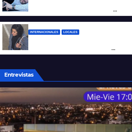
Conmoción en México: un influencer fue
asesinado de un balazo durante una
transmisión en vivo
INTERNACIONALES
LOCALES
Hallaron sana y salva en Brasil a Micaela
Albornoz, la mujer que fue vista por
última vez en Rosario
Entrevistas