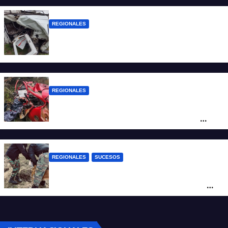
REGIONALES
Una mujer falleció tras ser embestida su
camioneta
REGIONALES
Ruta Nacional 14: dos muertos y dos
heridos graves tras un choque frontal
cerca de Santo Tomé
REGIONALES
SUCESOS
Hallan restos humanos en el norte
santafesino: investigan si pertenecen a
Rubén Solís