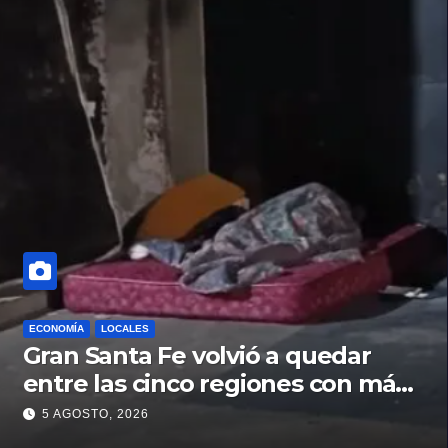
ECONOMÍA
LOCALES
Gran Santa Fe volvió a quedar
entre las cinco regiones con más
pobreza del país
5 AGOSTO, 2026