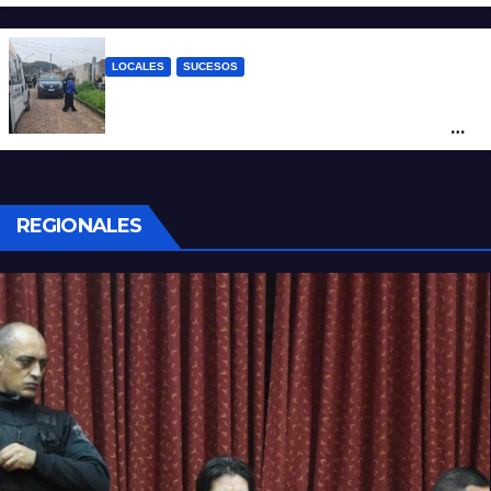
transmisión en vivo
LOCALES
SUCESOS
Por maltrato de ancianos imputan al
cuidador del asilo clandestino de barrio
Nuevo Horizonte
REGIONALES