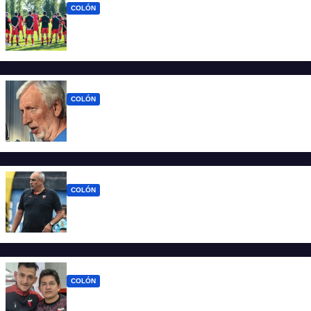
COLÓN
La era Iván Delfino: Colón inicia un nuevo
ciclo con la mira en San Telmo
COLÓN
Colón define quien será el nuevo DT y la
última palabra la tiene José Alonso
COLÓN
Viejos conocidos: los jugadores que
vuelven a encontrarse con Delfino
COLÓN
Pulga tiene a su sucesor: heredó su