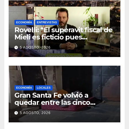
ECONOMÍA
ENTREVISTAS
Rovelli: “El superavit fiscal de
Mieli es ficticio pues
debemos 480 mil millones de
5 AGOSTO, 2026
dólares”
ECONOMÍA
LOCALES
Gran Santa Fe volvió a
quedar entre las cinco
regiones con más pobreza
5 AGOSTO, 2026
del país