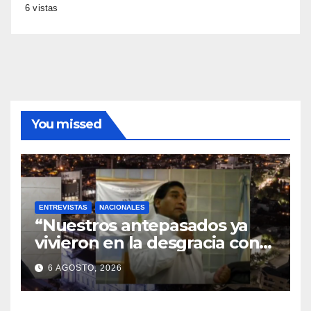
6 vistas
You missed
ENTREVISTAS
NACIONALES
“Nuestros antepasados ya
vivieron en la desgracia con
la Forestal algo que quizás se
6 AGOSTO, 2026
repita”