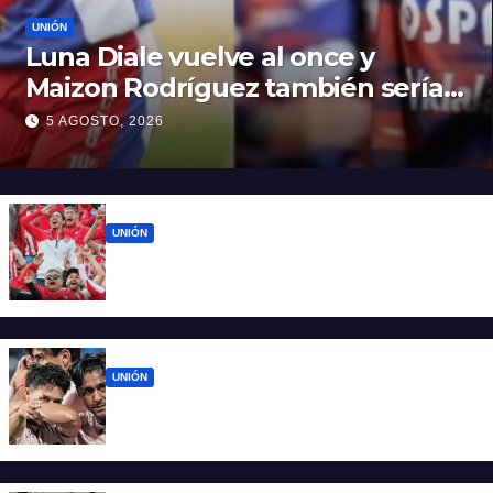
UNIÓN
Luna Diale vuelve al once y
Maizon Rodríguez también sería
titular
5 AGOSTO, 2026
UNIÓN
El 15 de Abril vuelve a latir: Unión regresa a
casa tras casi cien días
UNIÓN
Unión ya conoce su camino: la Liga
confirmó las fechas 4 a 7 del Clausura