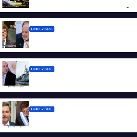
ficticio pues debemos 480 mil millones
de dólares”
ENTREVISTAS
Chaves: “Es una actitud facista con
consecuencias diplomáticas graves”
ENTREVISTAS
Carmona: “Es un hecho muy grave pero
lamentablemente no es aislado”
ENTREVISTAS
Manili: “Por detrás de esta ley hay
desprolijidades y por debajo negocios”