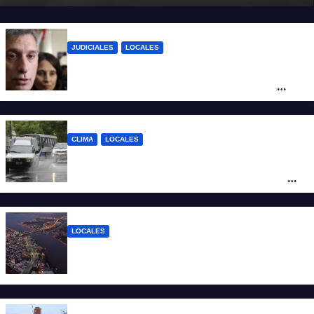
JUDICIALES
LOCALES
Reforma Previsional: Olivares indicó que
el fallo de la Justicia tiene un impacto
ético y ratificó que la Provincia apelará
ante la Corte Nacional
CLIMA
LOCALES
Alerta naranja por tormentas y fuertes
vientos en Santa Fe: anuncian ráfagas de
hasta 90 km/h, granizo y un brusco
descenso de temperatura
LOCALES
Todo lo que tenés que saber antes de
salir de casa este miércoles 5 de agosto