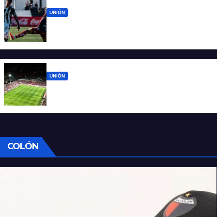
UNIÓN
Unión sufrió errores propios y volvió de
Mendoza con las manos vacías
UNIÓN
Los cinco partidos que vienen para Unión
después de Mendoza
COLÓN