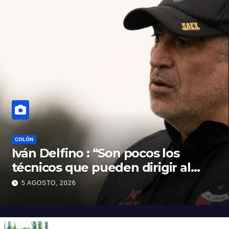
COLÓN
Iván Delfino : “Son pocos los
técnicos que pueden dirigir al
equipo del que son hinchas”
5 AGOSTO, 2026