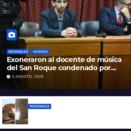
REGIONALES
SUCESOS
Exoneraron al docente de música
del San Roque condenado por
abuso sexual infantil
5 AGOSTO, 2026
REGIONALES
Asisten a las familias afectadas por el
tornado en Bernardo de Irigoyen