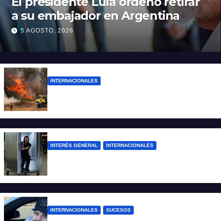
El presidente Lula ordenó retirar
a su embajador en Argentina
5 AGOSTO, 2026
INTERNACIONALES
Más de 400 detenidos en Francia por los
incendios forestales
INTERÉS GENERAL
INTERNACIONALES
Una empresa japonesa creó una cabina
refrigerada para personas: cómo funciona
INTERNACIONALES
SUCESOS