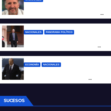
Piden impugnar al senador libertario
Benegas Lynch por tener una empresa
que vende tierras a extranjeros
NACIONALES
PANORAMA POLÍTICO
Passalacqua anunció su rechazo a la ley
de tierras y confirma el giro crítico de
Milei de Misiones
ECONOMÍA
NACIONALES
Karina corrió a Sturzenegger de la
negociación por el practicaje y le
suspendió el decreto para levantar el paro
SUCESOS