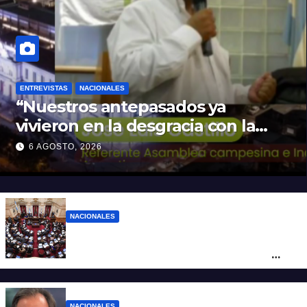
ENTREVISTAS
NACIONALES
“Nuestros antepasados ya
vivieron en la desgracia con la
Forestal algo que quizás se
6 AGOSTO, 2026
repita”
NACIONALES
LLA no sumó más votos y el proyecto
Inviolabilidad de la Propiedad Privada
corre riesgo de caerse en el Senado
NACIONALES