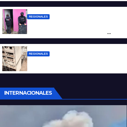
de San Antonio de Obligado
REGIONALES
Detuvieron en Rosario a “Yaka”, buscado
por un homicidio y otros hechos de
violencia armada
REGIONALES
A 13 años de la tragedia de Salta 2141
INTERNACIONALES