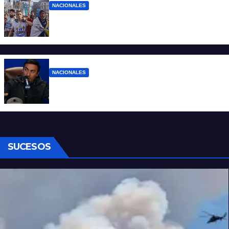
NACIONALES
Ruegos por el trabajo que falta y para el
que lo tiene, que el sueldo alcance
NACIONALES
Denuncian al conductor del streaming
Carajo por dichos discriminatorios
SUCESOS