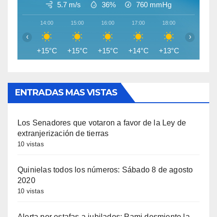
5.7 m/s
36%
760
mmHg
14:00
15:00
16:00
17:00
18:00
19:00
‹
›
+15°C
+15°C
+15°C
+14°C
+13°C
+11°C
ENTRADAS MAS VISTAS
Los Senadores que votaron a favor de la Ley de
extranjerización de tierras
10 vistas
Quinielas todos los números: Sábado 8 de agosto
2020
10 vistas
Alerta por estafas a jubilados: Pami desmiente la