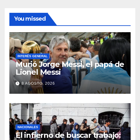
You missed
INTERÉS GENERAL
Murió Jorge Messi, el papá de
Lionel Messi
8 AGOSTO, 2026
NACIONALES
El infierno de buscar trabajo: