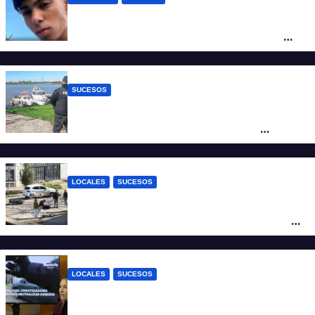
Caso Jeremías Monzón: la Fiscalía amplió
la imputación contra la menor acusada
del crimen y la causa se encamina al
juicio por jurados
SUCESOS
Triste confirmación: el cuerpo hallado a la
altura del club Náutico Sur es el de
Fernando Cappi, el kitesurfista buscado
intensamente
LOCALES
SUCESOS
Violento choque entre un auto y una
moto en barrio Alvear: una mujer quedó
tendida sobre la calzada
LOCALES
SUCESOS
Con una pistola Taser, la Policía redujo a
un hombre que amenazaba a su padre