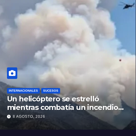
INTERNACIONALES
SUCESOS
Un helicóptero se estrelló
mientras combatía un incendio
forestal en Utah
8 AGOSTO, 2026