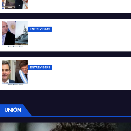
consecuencias diplomáticas graves”
ENTREVISTAS
Carmona: “Es un hecho muy grave pero
lamentablemente no es aislado”
ENTREVISTAS
Manili: “Por detrás de esta ley hay
desprolijidades y por debajo negocios”
UNIÓN