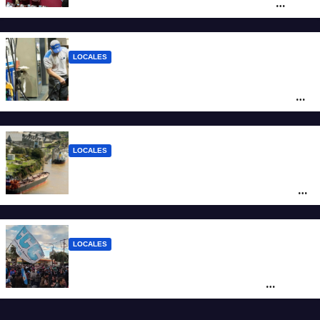
debate sobre el sistema electoral de
Santa Fe
LOCALES
YPF aumentó los combustibles en la
ciudad de Santa Fe: la nafta súper superó
los $2.100 y llenar el tanque cuesta más
de $94.000
LOCALES
Pullaro y empresarios viajan a Chile para
posicionar los puertos del sur de Santa Fe
como salida para las exportaciones
mineras
LOCALES
Cortes y desvíos en el centro de Santa Fe
por una marcha de organizaciones
sociales y sindicales