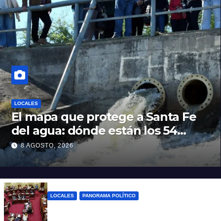
LOCALES
El mapa que protege a Santa Fe
del agua: dónde están los 54
puntos de bombeo
8 AGOSTO, 2026
LOCALES
PANORAMA POLÍTICO
Diputados empieza en comisiones el