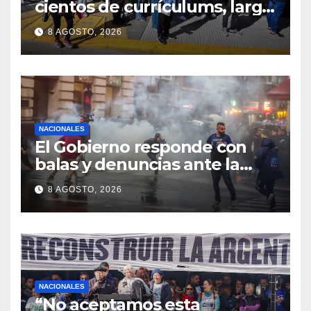
cientos de currículums, larga
espera y menos puestos
8 AGOSTO, 2026
registrados
NACIONALES
El Gobierno responde con
balas y denuncias ante la
protesta
8 AGOSTO, 2026
NACIONALES
“No aceptamos esta