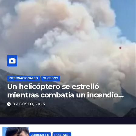
INTERNACIONALES
SUCESOS
Un helicóptero se estrelló
mientras combatía un incendio
forestal en Utah
8 AGOSTO, 2026
JUDICIALES
SUCESOS