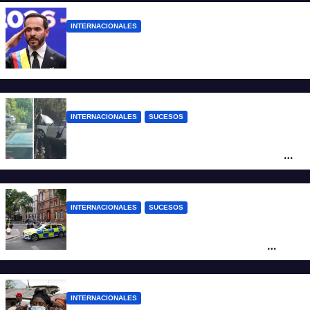
INTERNACIONALES
Abelardo De la Espriella ya es presidente
de Colombia
INTERNACIONALES
SUCESOS
Increíble accidente en China: perdió el
control y el auto terminó incrustado en un
árbol
INTERNACIONALES
SUCESOS
Pánico en el centro de Londres: una
mujer atacó e hirió con unas tijeras a
cuatro hombres
INTERNACIONALES