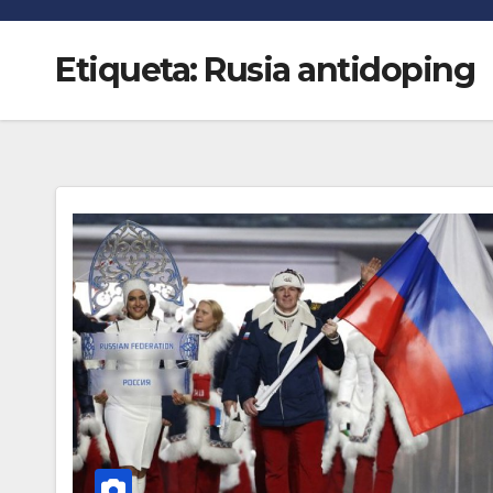
n
r
k
Etiqueta:
Rusia antidoping
t
i
r