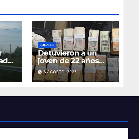
LOCALES
r
Detuvieron a un
lada
joven de 22 años
leta
con 700 gramos de
6 AGOSTO, 2026
cocaína