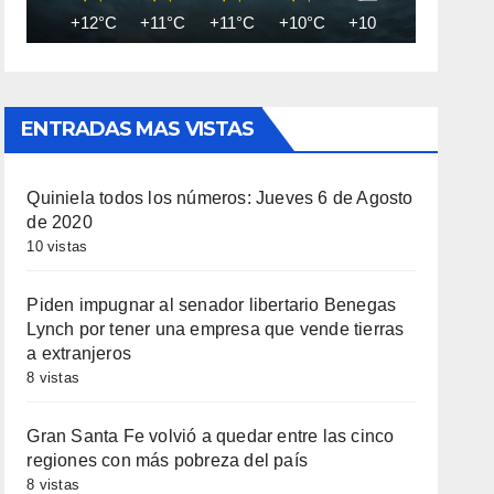
+12°C
+11°C
+11°C
+10°C
+10°C
+10°C
ENTRADAS MAS VISTAS
Quiniela todos los números: Jueves 6 de Agosto
de 2020
10 vistas
Piden impugnar al senador libertario Benegas
Lynch por tener una empresa que vende tierras
a extranjeros
8 vistas
Gran Santa Fe volvió a quedar entre las cinco
regiones con más pobreza del país
8 vistas