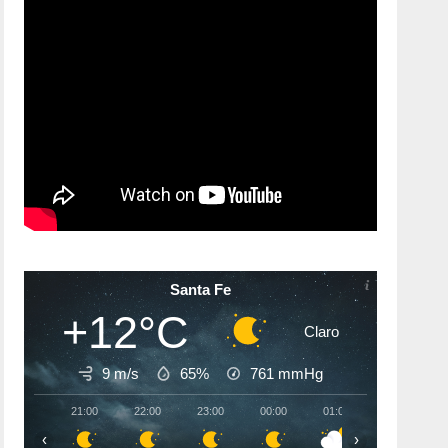
Santa Fe
+12°C
Claro
9 m/s
65%
761
mmHg
21:00
22:00
23:00
00:00
01:00
02:00
‹
›