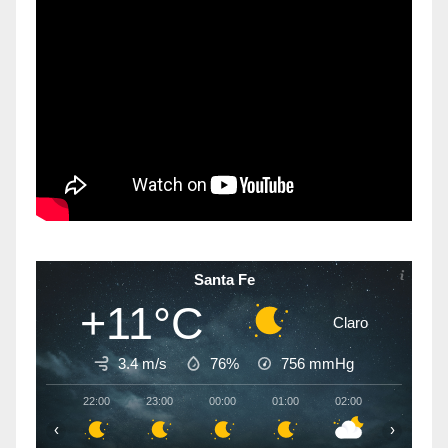
Santa Fe
+11°C
Claro
3.4 m/s
76%
756
mmHg
22:00
23:00
00:00
01:00
02:00
03:00
‹
›