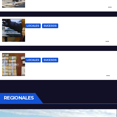
moto en barrio Alvear: una mujer quedó
tendida sobre la calzada
LOCALES
SUCESOS
Con una pistola Taser, la Policía redujo a
un hombre que amenazaba a su padre
con un arma blanca en la ruta 168
LOCALES
SUCESOS
Denunció a su inquilino por movimientos
sospechosos y la Policía secuestró más
de 700 gramos de cocaína
REGIONALES