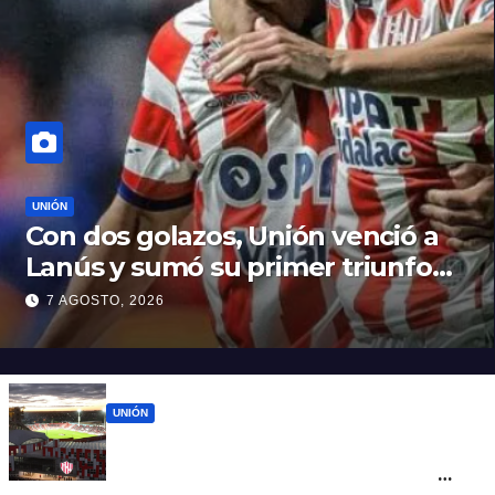
UNIÓN
Con dos golazos, Unión venció a
Lanús y sumó su primer triunfo
en el Clausura
7 AGOSTO, 2026
UNIÓN
Unión recibe a Lanús y busca su primer
triunfo en el Torneo Clausura: seguí el