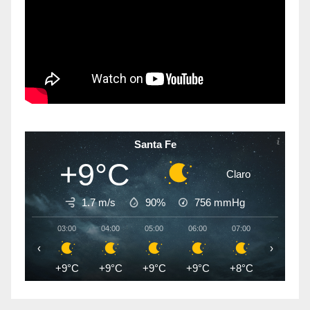
Santa Fe
+9°C
Claro
1.7 m/s
90%
756
mmHg
03:00
04:00
05:00
06:00
07:00
08:00
‹
›
+9°C
+9°C
+9°C
+9°C
+8°C
+9°C