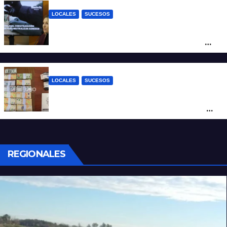
LOCALES
SUCESOS
Con una pistola Taser, la Policía redujo a
un hombre que amenazaba a su padre
con un arma blanca en la ruta 168
LOCALES
SUCESOS
Denunció a su inquilino por movimientos
sospechosos y la Policía secuestró más
de 700 gramos de cocaína
REGIONALES