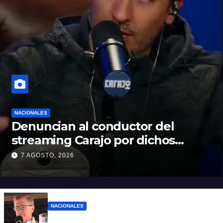
NACIONALES
Denuncian al conductor del
streaming Carajo por dichos
discriminatorios
7 AGOSTO, 2026
NACIONALES
“El sueldo no alcanza”: duro mensaje de