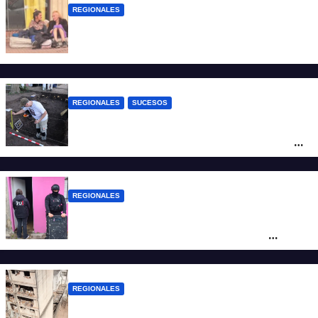
REGIONALES
Zulma Lobato fue encontrada en
situación de calle en Paraná
REGIONALES
SUCESOS
Hallaron los primeros restos humanos en
la investigación por la Masacre Indígena
de San Antonio de Obligado
REGIONALES
Detuvieron en Rosario a “Yaka”, buscado
por un homicidio y otros hechos de
violencia armada
REGIONALES
A 13 años de la tragedia de Salta 2141