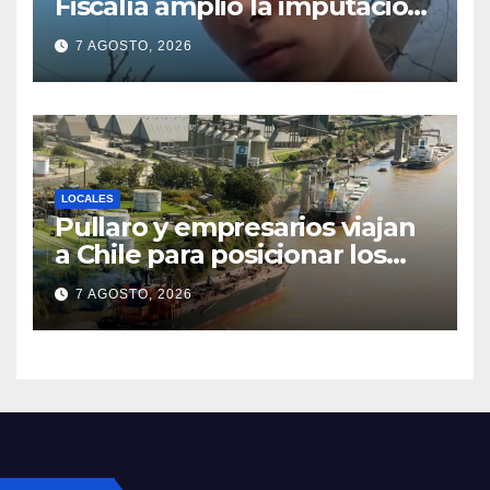
Fiscalía amplió la imputación
contra la menor acusada del
7 AGOSTO, 2026
crimen y la causa se
encamina al juicio por jurados
LOCALES
Pullaro y empresarios viajan
a Chile para posicionar los
puertos del sur de Santa Fe
7 AGOSTO, 2026
como salida para las
exportaciones mineras