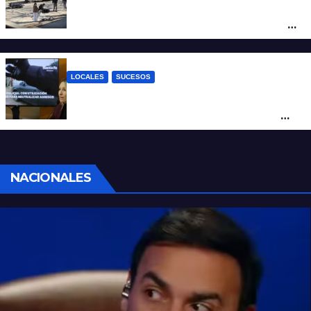
Violento choque entre un auto y una
moto en barrio Alvear: una mujer quedó
tendida sobre la calzada
LOCALES
SUCESOS
Con una pistola Taser, la Policía redujo a
un hombre que amenazaba a su padre
con un arma blanca en la ruta 168
NACIONALES