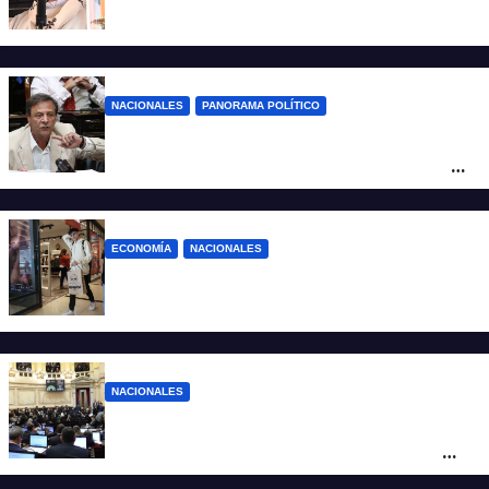
García Cuerva en San Cayetano
NACIONALES
PANORAMA POLÍTICO
La furia de Oscar Zago con Federico
Sturzenegger: “Se cree que somos títeres
o estúpidos”
ECONOMÍA
NACIONALES
La inflación de julio en CABA se disparó al
2,9%: ¿qué va a pasar a nivel nacional?
NACIONALES
Ley de Propiedad Privada: cómo votaron
Losada, Galaretto y Lewandowski en el
Senado