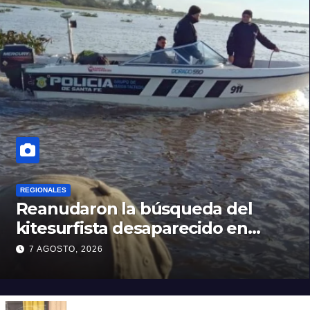
REGIONALES
Reanudaron la búsqueda del
kitesurfista desaparecido en
aguas de la Laguna Setúbal
7 AGOSTO, 2026