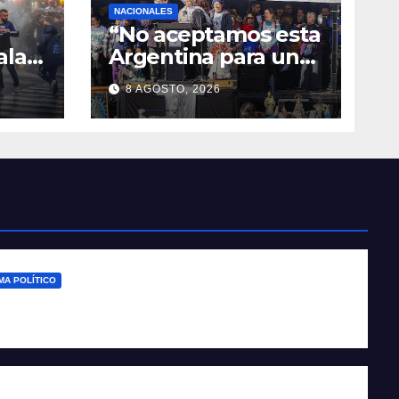
NACIONALES
“No aceptamos esta
alas
Argentina para unos
e la
pocos”
8 AGOSTO, 2026
A POLÍTICO
ieza en comisiones el debate sobre el sistema
anta Fe