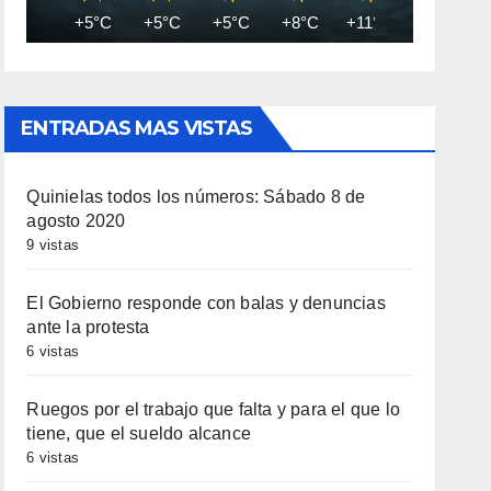
+5°C
+5°C
+5°C
+8°C
+11°C
+13°C
ENTRADAS MAS VISTAS
Quinielas todos los números: Sábado 8 de
agosto 2020
9 vistas
El Gobierno responde con balas y denuncias
ante la protesta
6 vistas
Ruegos por el trabajo que falta y para el que lo
tiene, que el sueldo alcance
6 vistas