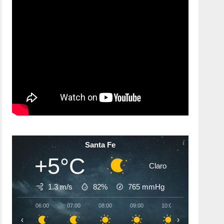
Santa Fe
+5°C
Claro
1.3 m/s
82%
765
mmHg
06:00
07:00
08:00
09:00
10:00
11:00
‹
›