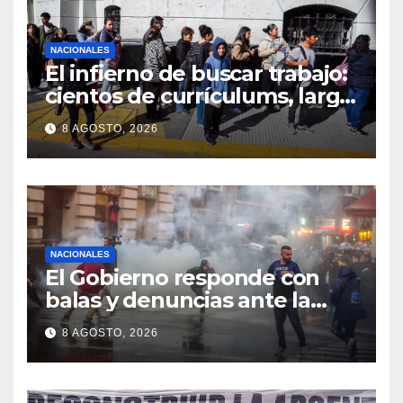
NACIONALES
El infierno de buscar trabajo:
cientos de currículums, larga
espera y menos puestos
8 AGOSTO, 2026
registrados
NACIONALES
El Gobierno responde con
balas y denuncias ante la
protesta
8 AGOSTO, 2026