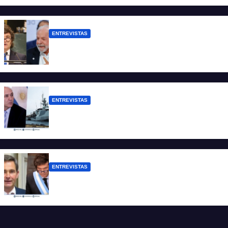
de dólares”
ENTREVISTAS
Chaves: “Es una actitud facista con
consecuencias diplomáticas graves”
ENTREVISTAS
Carmona: “Es un hecho muy grave pero
lamentablemente no es aislado”
ENTREVISTAS
Manili: “Por detrás de esta ley hay
desprolijidades y por debajo negocios”