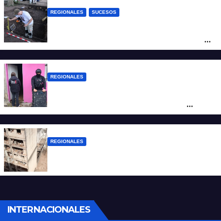
REGIONALES
SUCESOS
Hallaron los primeros restos humanos en
la investigación por la Masacre Indígena
de San Antonio de Obligado
REGIONALES
Detuvieron en Rosario a “Yaka”, buscado
por un homicidio y otros hechos de
violencia armada
REGIONALES
A 13 años de la tragedia de Salta 2141
INTERNACIONALES