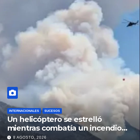
INTERNACIONALES
SUCESOS
Un helicóptero se estrelló
mientras combatía un incendio
forestal en Utah
8 AGOSTO, 2026