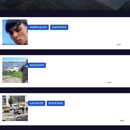
JUDICIALES
SUCESOS
Caso Jeremías Monzón: la Fiscalía amplió
la imputación contra la menor acusada
del crimen y la causa se encamina al
juicio por jurados
SUCESOS
Triste confirmación: el cuerpo hallado a la
altura del club Náutico Sur es el de
Fernando Cappi, el kitesurfista buscado
intensamente
LOCALES
SUCESOS
Violento choque entre un auto y una
moto en barrio Alvear: una mujer quedó
tendida sobre la calzada