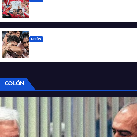
El 15 de Abril vuelve a latir: Unión regresa a
casa tras casi cien días
UNIÓN
Unión ya conoce su camino: la Liga
confirmó las fechas 4 a 7 del Clausura
COLÓN