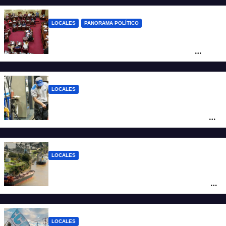
LOCALES
PANORAMA POLÍTICO
Diputados empieza en comisiones el
debate sobre el sistema electoral de
Santa Fe
LOCALES
YPF aumentó los combustibles en la
ciudad de Santa Fe: la nafta súper superó
los $2.100 y llenar el tanque cuesta más
de $94.000
LOCALES
Pullaro y empresarios viajan a Chile para
posicionar los puertos del sur de Santa Fe
como salida para las exportaciones
mineras
LOCALES