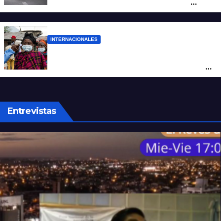
mujer atacó e hirió con unas tijeras a
cuatro hombres
INTERNACIONALES
Alarma mundial por el brote de Ébola en
África: temen que el virus esté mutando
tras superar los 4.000 casos
Entrevistas