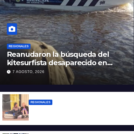
REGIONALES
Reanudaron la búsqueda del
kitesurfista desaparecido en
aguas de la Laguna Setúbal
7 AGOSTO, 2026
REGIONALES
Zulma Lobato fue encontrada en
situación de calle en Paraná