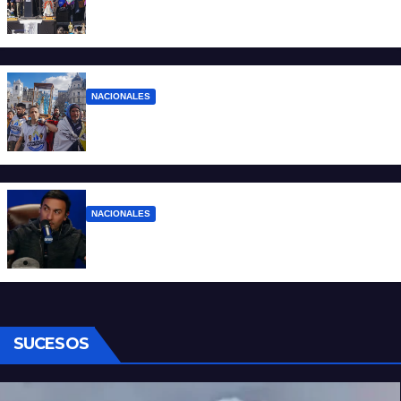
“No aceptamos esta Argentina para unos
pocos”
NACIONALES
Ruegos por el trabajo que falta y para el
que lo tiene, que el sueldo alcance
NACIONALES
Denuncian al conductor del streaming
Carajo por dichos discriminatorios
SUCESOS