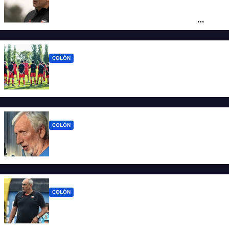
Iván Delfino : “Son pocos los técnicos que
pueden dirigir al equipo del que son
hinchas”
COLÓN
La era Iván Delfino: Colón inicia un nuevo
ciclo con la mira en San Telmo
COLÓN
Colón define quien será el nuevo DT y la
última palabra la tiene José Alonso
COLÓN
Viejos conocidos: los jugadores que
vuelven a encontrarse con Delfino