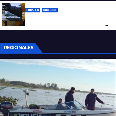
LOCALES
SUCESOS
Con una pistola Taser, la Policía redujo a
un hombre que amenazaba a su padre
con un arma blanca en la ruta 168
REGIONALES