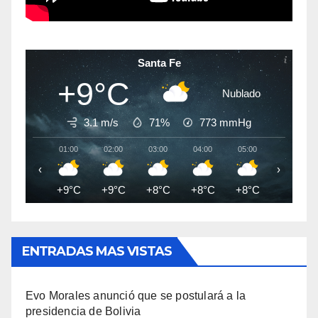
Santa Fe
+9°C
Nublado
3.1 m/s
71%
773
mmHg
01:00
02:00
03:00
04:00
05:00
06:00
‹
›
+9°C
+9°C
+8°C
+8°C
+8°C
+7°C
ENTRADAS MAS VISTAS
Evo Morales anunció que se postulará a la
presidencia de Bolivia