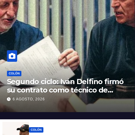
COLÓN
Segundo ciclo: Iván Delfino firmó
su contrato como técnico de
Colón
6 AGOSTO, 2026
COLÓN