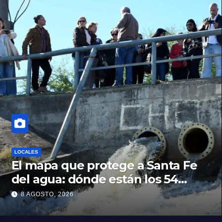
LOCALES
El mapa que protege a Santa Fe
del agua: dónde están los 54
puntos de bombeo
8 AGOSTO, 2026