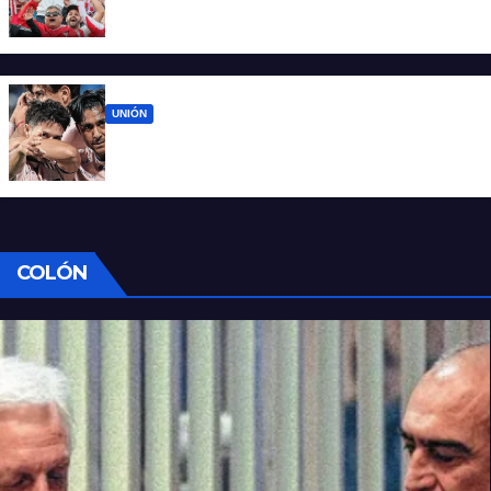
El 15 de Abril vuelve a latir: Unión regresa a
casa tras casi cien días
UNIÓN
Unión ya conoce su camino: la Liga
confirmó las fechas 4 a 7 del Clausura
COLÓN