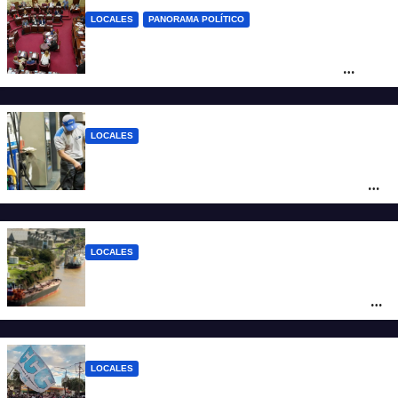
LOCALES
PANORAMA POLÍTICO
Diputados empieza en comisiones el
debate sobre el sistema electoral de
Santa Fe
LOCALES
YPF aumentó los combustibles en la
ciudad de Santa Fe: la nafta súper superó
los $2.100 y llenar el tanque cuesta más
de $94.000
LOCALES
Pullaro y empresarios viajan a Chile para
posicionar los puertos del sur de Santa Fe
como salida para las exportaciones
mineras
LOCALES
Cortes y desvíos en el centro de Santa Fe