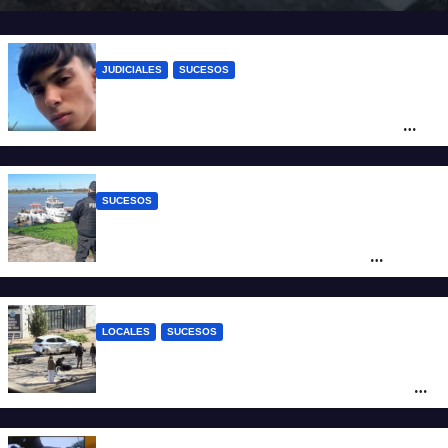
JUDICIALES
SUCESOS
Caso Jeremías Monzón: la Fiscalía amplió
la imputación contra la menor acusada
del crimen y la causa se encamina al
juicio por jurados
SUCESOS
Triste confirmación: el cuerpo hallado a la
altura del club Náutico Sur es el de
Fernando Cappi, el kitesurfista buscado
intensamente
LOCALES
SUCESOS
Violento choque entre un auto y una
moto en barrio Alvear: una mujer quedó
tendida sobre la calzada