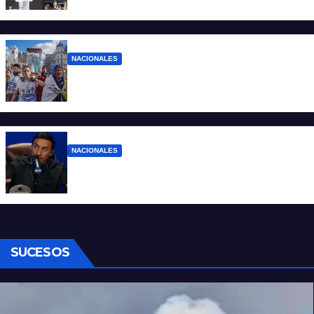
pocos”
NACIONALES
Ruegos por el trabajo que falta y para el
que lo tiene, que el sueldo alcance
NACIONALES
Denuncian al conductor del streaming
Carajo por dichos discriminatorios
SUCESOS