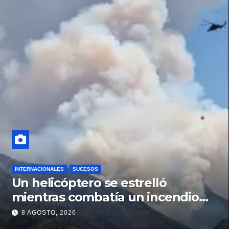
INTERNACIONALES
SUCESOS
Un helicóptero se estrelló
mientras combatía un incendio
forestal en Utah
8 AGOSTO, 2026