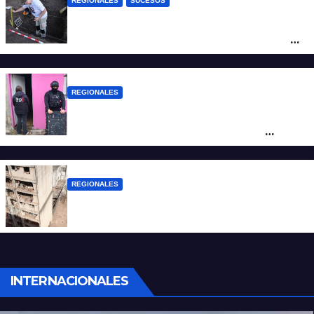
REGIONALES
SUCESOS
Hallaron los primeros restos humanos en
la investigación por la Masacre Indígena
de San Antonio de Obligado
REGIONALES
Detuvieron en Rosario a “Yaka”, buscado
por un homicidio y otros hechos de
violencia armada
REGIONALES
A 13 años de la tragedia de Salta 2141
INTERNACIONALES