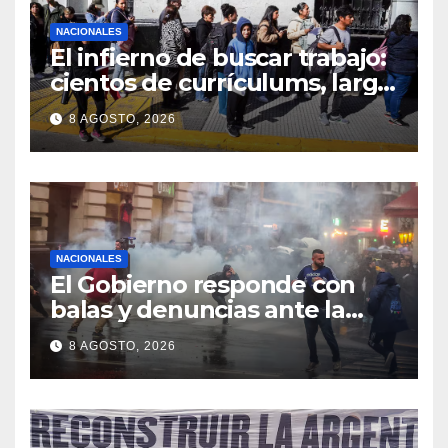
NACIONALES
El infierno de buscar trabajo:
cientos de currículums, larga
espera y menos puestos
8 AGOSTO, 2026
registrados
NACIONALES
El Gobierno responde con
balas y denuncias ante la
protesta
8 AGOSTO, 2026