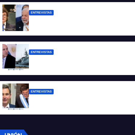
ENTREVISTAS
Chaves: “Es una actitud facista con
consecuencias diplomáticas graves”
ENTREVISTAS
Carmona: “Es un hecho muy grave pero
lamentablemente no es aislado”
ENTREVISTAS
Manili: “Por detrás de esta ley hay
desprolijidades y por debajo negocios”