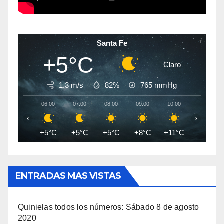
Santa Fe
+5°C
Claro
1.3 m/s
82%
765
mmHg
06:00
07:00
08:00
09:00
10:00
11:00
‹
›
+5°C
+5°C
+5°C
+8°C
+11°C
+13°C
ENTRADAS MAS VISTAS
Quinielas todos los números: Sábado 8 de agosto
2020