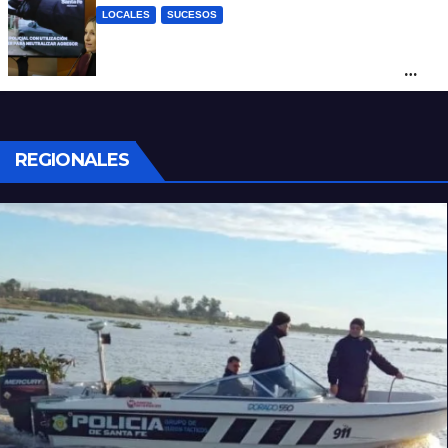
LOCALES
SUCESOS
Con una pistola Taser, la Policía redujo a
un hombre que amenazaba a su padre
con un arma blanca en la ruta 168
REGIONALES