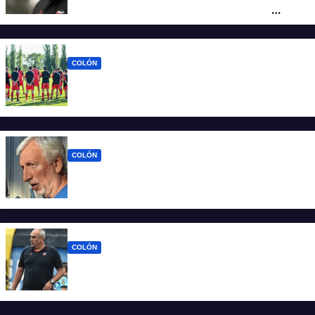
pueden dirigir al equipo del que son
hinchas”
COLÓN
La era Iván Delfino: Colón inicia un nuevo
ciclo con la mira en San Telmo
COLÓN
Colón define quien será el nuevo DT y la
última palabra la tiene José Alonso
COLÓN
Viejos conocidos: los jugadores que
vuelven a encontrarse con Delfino