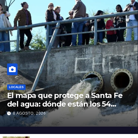
LOCALES
El mapa que protege a Santa Fe
del agua: dónde están los 54
puntos de bombeo
8 AGOSTO, 2026