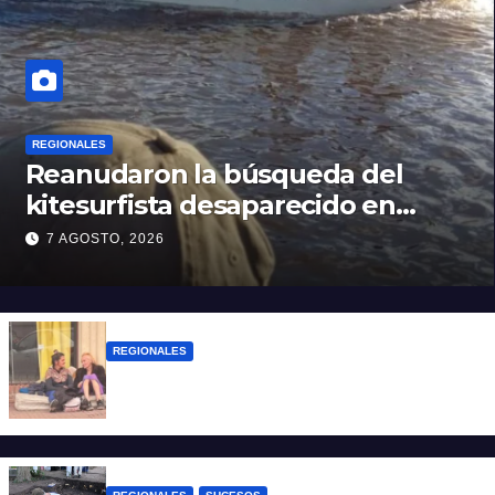
REGIONALES
Reanudaron la búsqueda del
kitesurfista desaparecido en
aguas de la Laguna Setúbal
7 AGOSTO, 2026
REGIONALES
Zulma Lobato fue encontrada en
situación de calle en Paraná