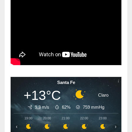
Santa Fe
+13°C
Claro
9.3 m/s
62%
759
mmHg
19:00
20:00
21:00
22:00
23:00
00:00
‹
›