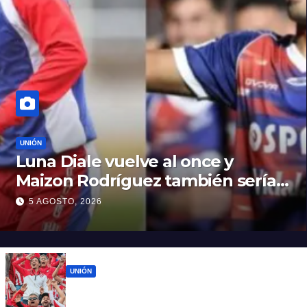
UNIÓN
Luna Diale vuelve al once y
Maizon Rodríguez también sería
titular
5 AGOSTO, 2026
UNIÓN
El 15 de Abril vuelve a latir: Unión regresa a