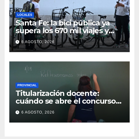
LOCALES
Santa Fe: la bici pública ya
supera los 670 mil viajes y
suma nuevas estaciones
6 AGOSTO, 2026
PROVINCIAL
Titularización docente:
cuándo se abre el concurso
para ocupar cargos y horas
6 AGOSTO, 2026