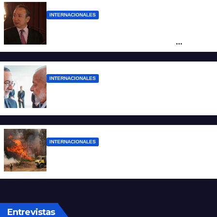
INTERNACIONALES
La Embajada de China en Argentina
apuntó contra Estados Unidos por
“obstrucción”
INTERNACIONALES
El presidente Lula ordenó retirar a su
embajador en Argentina
INTERNACIONALES
Más de 400 detenidos en Francia por los
incendios forestales
Entrevistas