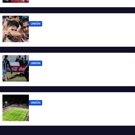
casa tras casi cien días
UNIÓN
Unión ya conoce su camino: la Liga
confirmó las fechas 4 a 7 del Clausura
UNIÓN
Unión sufrió errores propios y volvió de
Mendoza con las manos vacías
UNIÓN
Los cinco partidos que vienen para Unión
después de Mendoza