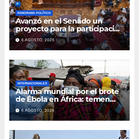
PANORAMA POLÍTICO
Avanzó en el Senado un
proyecto para la participación
ciudadana prometida por la
6 AGOSTO, 2026
Reforma 2025
INTERNACIONALES
Alarma mundial por el brote
de Ébola en África: temen
que el virus esté mutando
6 AGOSTO, 2026
tras superar los 4.000 casos