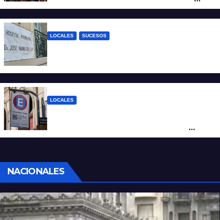
Tierras
LOCALES
SUCESOS
Un joven fue baleado tras una discusión
en un partido de fútbol en Colastiné Norte
LOCALES
Vecinos de Candioti Sur redoblan el
reclamo por el SEOM y preparan una
protesta
NACIONALES