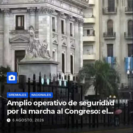
GREMIALES
NACIONALES
Amplio operativo de seguridad
por la marcha al Congreso: el
mapa de los cortes y desvíos
6 AGOSTO, 2026