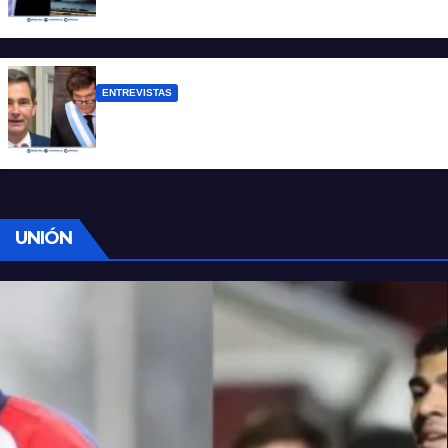
lamentablemente no es aislado”
ENTREVISTAS
Manili: “Por detrás de esta ley hay
desprolijidades y por debajo negocios”
UNIÓN