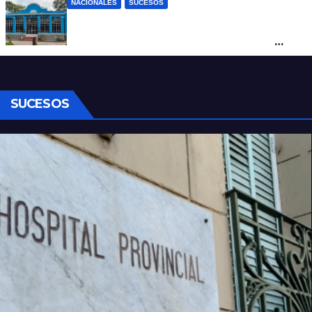
NACIONALES
SUCESOS
Córdoba: un nene llevó un arma de fuego
al colegio y activaron un operativo de
seguridad
SUCESOS