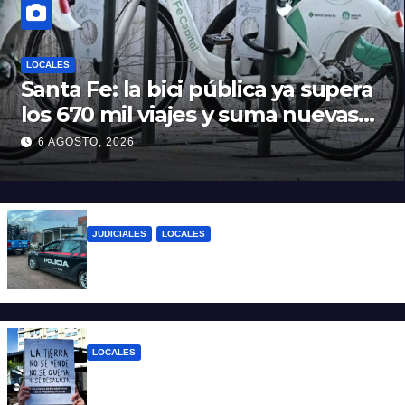
LOCALES
Santa Fe: la bici pública ya supera
los 670 mil viajes y suma nuevas
estaciones
6 AGOSTO, 2026
JUDICIALES
LOCALES
Detuvieron a un joven por tentativa de
homicidio en barrio 12 de Octubre
LOCALES
“Argentina no se vende”: Santa Fe se
moviliza contra el proyecto de Ley de