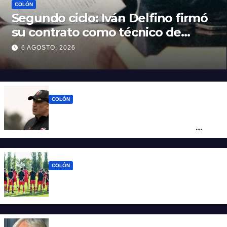
COLÓN
Segundo ciclo: Iván Delfino firmó
su contrato como técnico de
Colón
6 AGOSTO, 2026
COLÓN
Iván Delfino : “Son pocos los técnicos que
pueden dirigir al equipo del que son
hinchas”
COLÓN
La era Iván Delfino: Colón inicia un nuevo
ciclo con la mira en San Telmo