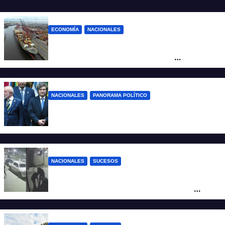
ECONOMÍA
NACIONALES
Otra derrota de Milei: el Gobierno
formalizó la marcha atrás con la
desregulación del practicaje
NACIONALES
PANORAMA POLÍTICO
Milei contra Lula: “Fue una intervención
inédita en la política brasileña”
NACIONALES
SUCESOS
Neuquén: policías golpearon brutalmente
a un joven a la salida de un boliche y
quedaron filmados