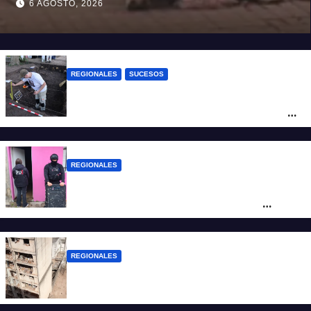
6 AGOSTO, 2026
REGIONALES
SUCESOS
Hallaron los primeros restos humanos en
la investigación por la Masacre Indígena
de San Antonio de Obligado
REGIONALES
Detuvieron en Rosario a “Yaka”, buscado
por un homicidio y otros hechos de
violencia armada
REGIONALES
A 13 años de la tragedia de Salta 2141