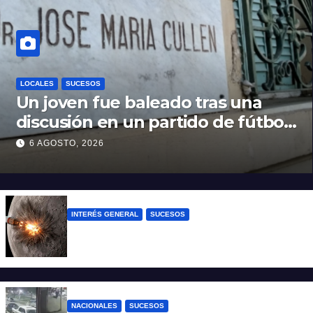
LOCALES
SUCESOS
Un joven fue baleado tras una
discusión en un partido de fútbol
en Colastiné Norte
6 AGOSTO, 2026
INTERÉS GENERAL
SUCESOS
La NASA confirmó que un cohete de
SpaceX impactó en la Luna
NACIONALES
SUCESOS