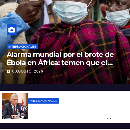
INTERNACIONALES
Alarma mundial por el brote de
Ébola en África: temen que el
virus esté mutando tras superar
6 AGOSTO, 2026
los 4.000 casos
INTERNACIONALES
“Es un genocidio”: Díaz-Canel repudió el
bloqueo a Cuba, apuntó a Trump y
reclamó condenas internacionales