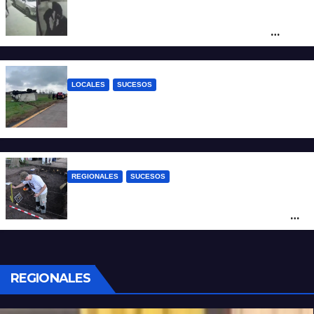
Neuquén: policías golpearon brutalmente
a un joven a la salida de un boliche y
quedaron filmados
LOCALES
SUCESOS
Accidente fatal: un muerto tras el vuelco
de un camión frigorífico en la Autovía 19
REGIONALES
SUCESOS
Hallaron los primeros restos humanos en
la investigación por la Masacre Indígena
de San Antonio de Obligado
REGIONALES