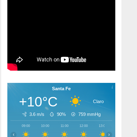
Santa Fe
+10°C
Claro
3.6 m/s
90%
759
mmHg
09:00
10:00
11:00
12:00
13:00
14:00
‹
›