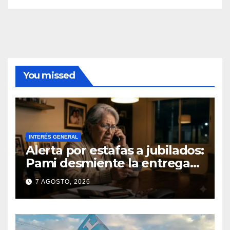
You missed
INTERÉS GENERAL
Alerta por estafas a jubilados:
Pami desmiente la entrega
gratuita de computadoras
7 AGOSTO, 2026