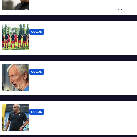
Iván Delfino : “Son pocos los técnicos que
pueden dirigir al equipo del que son
hinchas”
COLÓN
La era Iván Delfino: Colón inicia un nuevo
ciclo con la mira en San Telmo
COLÓN
Colón define quien será el nuevo DT y la
última palabra la tiene José Alonso
COLÓN
Viejos conocidos: los jugadores que
vuelven a encontrarse con Delfino