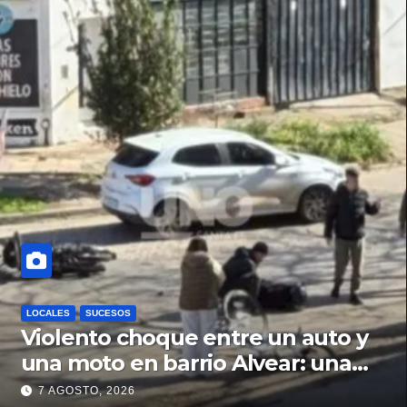
LOCALES
SUCESOS
Violento choque entre un auto y
una moto en barrio Alvear: una
mujer quedó tendida sobre la
7 AGOSTO, 2026