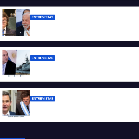
de dólares”
ENTREVISTAS
Chaves: “Es una actitud facista con
consecuencias diplomáticas graves”
ENTREVISTAS
Carmona: “Es un hecho muy grave pero
lamentablemente no es aislado”
ENTREVISTAS
Manili: “Por detrás de esta ley hay
desprolijidades y por debajo negocios”