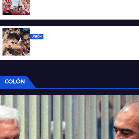
El 15 de Abril vuelve a latir: Unión regresa a
casa tras casi cien días
UNIÓN
Unión ya conoce su camino: la Liga
confirmó las fechas 4 a 7 del Clausura
COLÓN