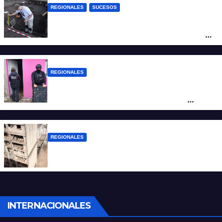
REGIONALES
SUCESOS
Hallaron los primeros restos humanos en
la investigación por la Masacre Indígena
de San Antonio de Obligado
REGIONALES
Detuvieron en Rosario a “Yaka”, buscado
por un homicidio y otros hechos de
violencia armada
REGIONALES
A 13 años de la tragedia de Salta 2141
INTERNACIONALES