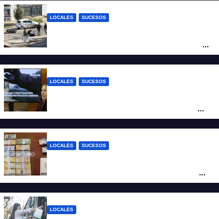
LOCALES
SUCESOS
Violento choque entre un auto y una
moto en barrio Alvear: una mujer quedó
tendida sobre la calzada
LOCALES
SUCESOS
Con una pistola Taser, la Policía redujo a
un hombre que amenazaba a su padre
con un arma blanca en la ruta 168
LOCALES
SUCESOS
Denunció a su inquilino por movimientos
sospechosos y la Policía secuestró más
de 700 gramos de cocaína
LOCALES