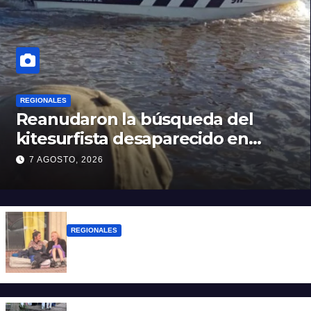
REGIONALES
Reanudaron la búsqueda del
kitesurfista desaparecido en
aguas de la Laguna Setúbal
7 AGOSTO, 2026
REGIONALES
Zulma Lobato fue encontrada en
situación de calle en Paraná