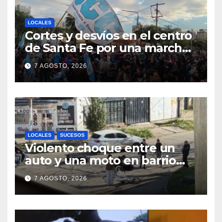
LOCALES
Cortes y desvíos en el centro
de Santa Fe por una marcha
de organizaciones sociales y
7 AGOSTO, 2026
sindicales
LOCALES
SUCESOS
Violento choque entre un
auto y una moto en barrio
Alvear: una mujer quedó
7 AGOSTO, 2026
tendida sobre la calzada