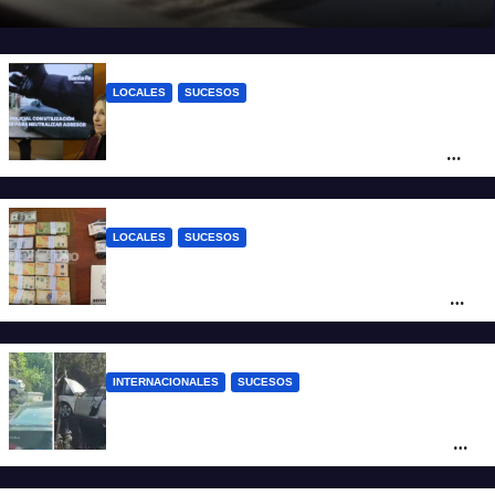
calzada
LOCALES
SUCESOS
Con una pistola Taser, la Policía redujo a
un hombre que amenazaba a su padre
con un arma blanca en la ruta 168
LOCALES
SUCESOS
Denunció a su inquilino por movimientos
sospechosos y la Policía secuestró más
de 700 gramos de cocaína
INTERNACIONALES
SUCESOS
Increíble accidente en China: perdió el
control y el auto terminó incrustado en un
árbol