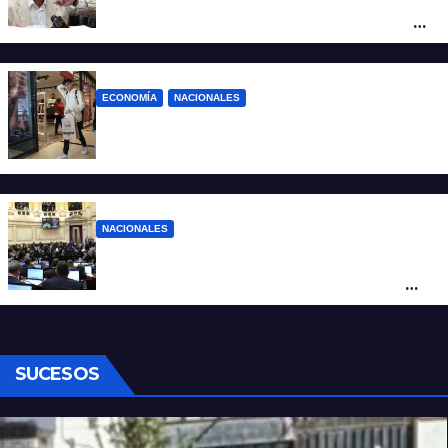
Sturzenegger: “Se cree que somos títeres
o estúpidos”
ECONOMÍA
NACIONALES
La inflación de julio en CABA se disparó al
2,9%: ¿qué va a pasar a nivel nacional?
NACIONALES
Ley de Propiedad Privada: cómo votaron
Losada, Galaretto y Lewandowski en el
Senado
SUCESOS