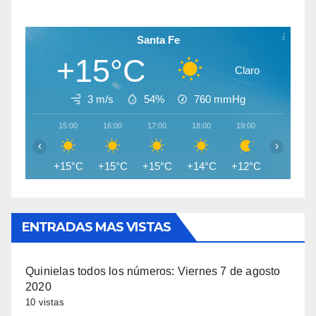
Santa Fe
+15°C
Claro
3 m/s
54%
760
mmHg
15:00
16:00
17:00
18:00
19:00
20:00
‹
›
+15°C
+15°C
+15°C
+14°C
+12°C
+12°C
ENTRADAS MAS VISTAS
Quinielas todos los números: Viernes 7 de agosto
2020
10 vistas