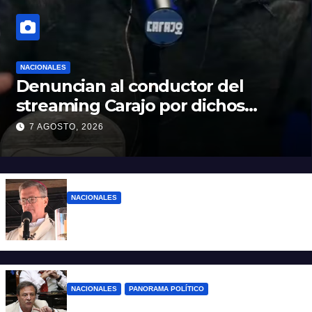
NACIONALES
Denuncian al conductor del
streaming Carajo por dichos
discriminatorios
7 AGOSTO, 2026
NACIONALES
“El sueldo no alcanza”: duro mensaje de
García Cuerva en San Cayetano
NACIONALES
PANORAMA POLÍTICO
La furia de Oscar Zago con Federico