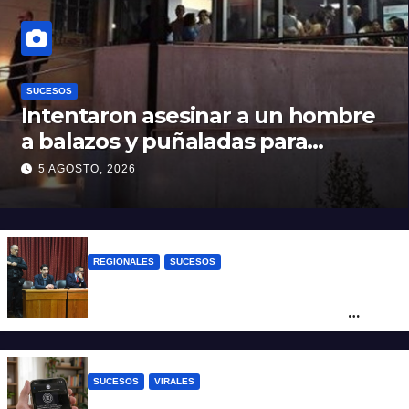
SUCESOS
Intentaron asesinar a un hombre
a balazos y puñaladas para
robarle su moto en barrio Santa
5 AGOSTO, 2026
Rosa de Lima
REGIONALES
SUCESOS
Exoneraron al docente de música del San
Roque condenado por abuso sexual
infantil
SUCESOS
VIRALES