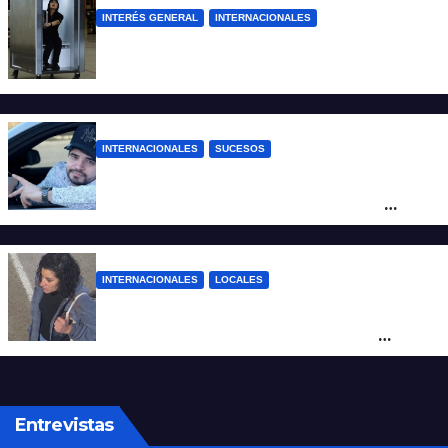
INTERÉS GENERAL
INTERNACIONALES
Una empresa japonesa creó una cabina
refrigerada para personas: cómo funciona
INTERNACIONALES
SUCESOS
Conmoción en México: un influencer fue
asesinado de un balazo durante una
transmisión en vivo
INTERNACIONALES
LOCALES
Hallaron sana y salva en Brasil a Micaela
Albornoz, la mujer que fue vista por
última vez en Rosario
Entrevistas