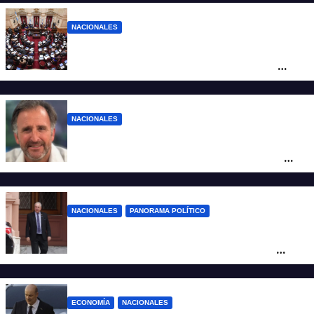
NACIONALES
LLA no sumó más votos y el proyecto
Inviolabilidad de la Propiedad Privada
corre riesgo de caerse en el Senado
NACIONALES
Piden impugnar al senador libertario
Benegas Lynch por tener una empresa
que vende tierras a extranjeros
NACIONALES
PANORAMA POLÍTICO
Passalacqua anunció su rechazo a la ley
de tierras y confirma el giro crítico de
Milei de Misiones
ECONOMÍA
NACIONALES