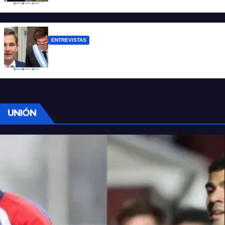
lamentablemente no es aislado”
ENTREVISTAS
Manili: “Por detrás de esta ley hay
desprolijidades y por debajo negocios”
UNIÓN