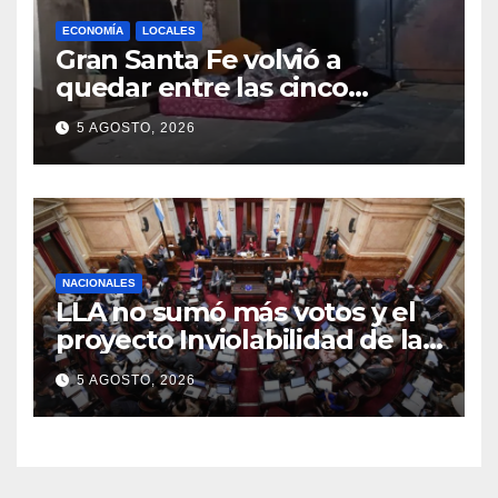
ECONOMÍA
LOCALES
Gran Santa Fe volvió a
quedar entre las cinco
regiones con más pobreza
5 AGOSTO, 2026
del país
NACIONALES
LLA no sumó más votos y el
proyecto Inviolabilidad de la
Propiedad Privada corre
5 AGOSTO, 2026
riesgo de caerse en el
Senado