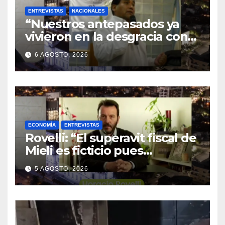
ENTREVISTAS
NACIONALES
“Nuestros antepasados ya
vivieron en la desgracia con
la Forestal algo que quizás se
6 AGOSTO, 2026
repita”
ECONOMÍA
ENTREVISTAS
Rovelli: “El superavit fiscal de
Mieli es ficticio pues
debemos 480 mil millones de
5 AGOSTO, 2026
dólares”