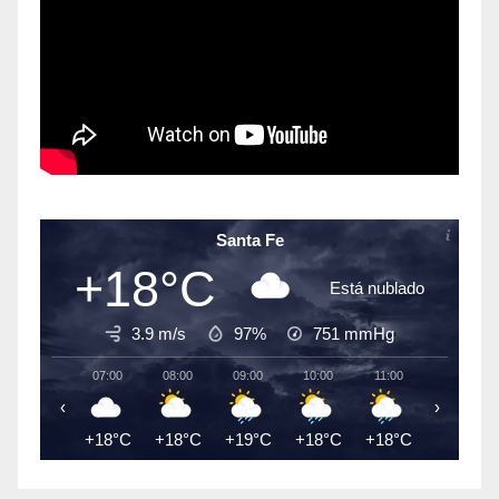
Santa Fe
+18°C
Está nublado
3.9 m/s
97%
751
mmHg
07:00
08:00
09:00
10:00
11:00
12:00
‹
›
+18°C
+18°C
+19°C
+18°C
+18°C
+19°C