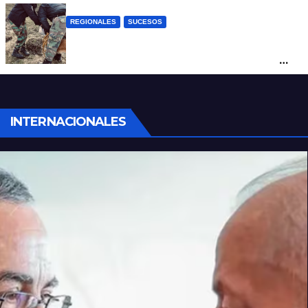
REGIONALES
SUCESOS
Hallan restos humanos en el norte
santafesino: investigan si pertenecen a
Rubén Solís
INTERNACIONALES