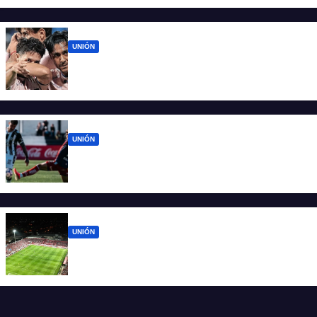
UNIÓN
Unión ya conoce su camino: la Liga
confirmó las fechas 4 a 7 del Clausura
UNIÓN
Unión sufrió errores propios y volvió de
Mendoza con las manos vacías
UNIÓN
Los cinco partidos que vienen para Unión
después de Mendoza