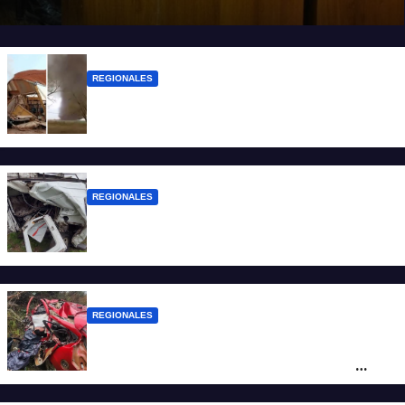
REGIONALES
Asisten a las familias afectadas por el
tornado en Bernardo de Irigoyen
REGIONALES
Una mujer falleció tras ser embestida su
camioneta
REGIONALES
Ruta Nacional 14: dos muertos y dos
heridos graves tras un choque frontal
cerca de Santo Tomé