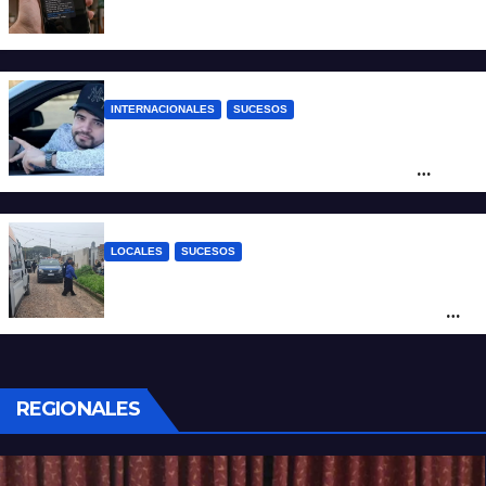
Estafa virtual: advierten sobre un fraude
que usa la imagen del Banco Central
INTERNACIONALES
SUCESOS
Conmoción en México: un influencer fue
asesinado de un balazo durante una
transmisión en vivo
LOCALES
SUCESOS
Por maltrato de ancianos imputan al
cuidador del asilo clandestino de barrio
Nuevo Horizonte
REGIONALES