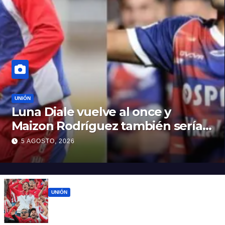
UNIÓN
Luna Diale vuelve al once y
Maizon Rodríguez también sería
titular
5 AGOSTO, 2026
UNIÓN
El 15 de Abril vuelve a latir: Unión regresa a
casa tras casi cien días