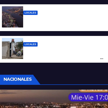
hasta 90 km/h, granizo y un brusco
descenso de temperatura
LOCALES
Todo lo que tenés que saber antes de
salir de casa este miércoles 5 de agosto
LOCALES
“Polenta, hambre y amenazas”: cómo era
la vida dentro del geriátrico investigado
por la Justicia
NACIONALES