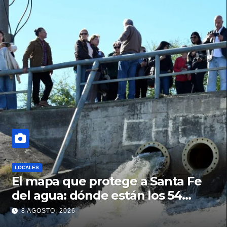
LOCALES
El mapa que protege a Santa Fe
del agua: dónde están los 54
puntos de bombeo
8 AGOSTO, 2026