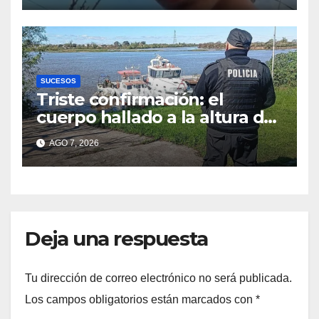
encamina al juicio por
jurados
SUCESOS
Triste confirmación: el
cuerpo hallado a la altura del
club Náutico Sur es el de
AGO 7, 2026
Fernando Cappi, el
kitesurfista buscado
intensamente
Deja una respuesta
Tu dirección de correo electrónico no será publicada.
Los campos obligatorios están marcados con
*