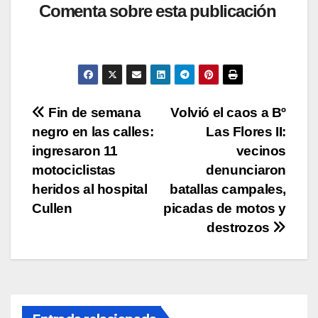
at
c
tt
p
m
Comenta sobre esta publicación
s
e
er
y
p
A
b
Li
ar
p
o
n
tir
p
o
k
Navegación
Fin de semana
Volvió el caos a Bº
k
negro en las calles:
Las Flores II:
de
ingresaron 11
vecinos
entradas
motociclistas
denunciaron
heridos al hospital
batallas campales,
Cullen
picadas de motos y
destrozos