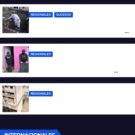
REGIONALES
SUCESOS
Hallaron los primeros restos humanos en
la investigación por la Masacre Indígena
de San Antonio de Obligado
REGIONALES
Detuvieron en Rosario a “Yaka”, buscado
por un homicidio y otros hechos de
violencia armada
REGIONALES
A 13 años de la tragedia de Salta 2141