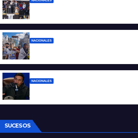
NACIONALES
“No aceptamos esta Argentina para unos
pocos”
NACIONALES
Ruegos por el trabajo que falta y para el
que lo tiene, que el sueldo alcance
NACIONALES
Denuncian al conductor del streaming
Carajo por dichos discriminatorios
SUCESOS