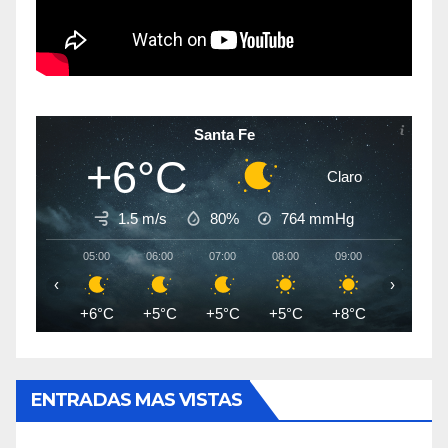
Santa Fe
+6°C
Claro
1.5 m/s
80%
764
mmHg
05:00
06:00
07:00
08:00
09:00
10:00
‹
›
+6°C
+5°C
+5°C
+5°C
+8°C
+11°C
ENTRADAS MAS VISTAS