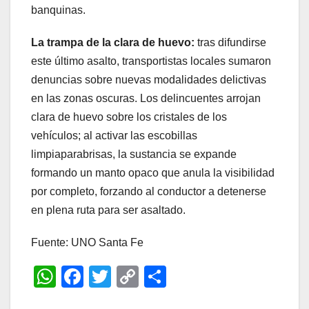
banquinas.
La trampa de la clara de huevo:
tras difundirse
este último asalto, transportistas locales sumaron
denuncias sobre nuevas modalidades delictivas
en las zonas oscuras. Los delincuentes arrojan
clara de huevo sobre los cristales de los
vehículos; al activar las escobillas
limpiaparabrisas, la sustancia se expande
formando un manto opaco que anula la visibilidad
por completo, forzando al conductor a detenerse
en plena ruta para ser asaltado.
Fuente: UNO Santa Fe
W
F
T
C
C
h
a
wi
o
o