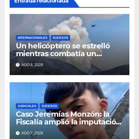
Entrada relacionada
INTERNACIONALES
SUCESOS
Un helicóptero se estrelló
mientras combatía un
incendio forestal en Utah
AGO 8, 2026
JUDICIALES
SUCESOS
Caso Jeremías Monzón: la
Fiscalía amplió la imputación
contra la menor acusada del
AGO 7, 2026
crimen y la causa se