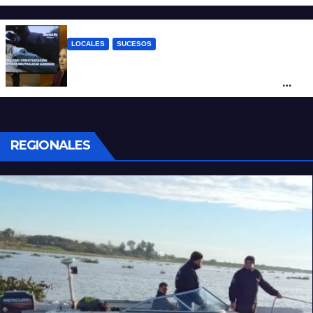
tendida sobre la calzada
LOCALES
SUCESOS
Con una pistola Taser, la Policía redujo a
un hombre que amenazaba a su padre
con un arma blanca en la ruta 168
REGIONALES