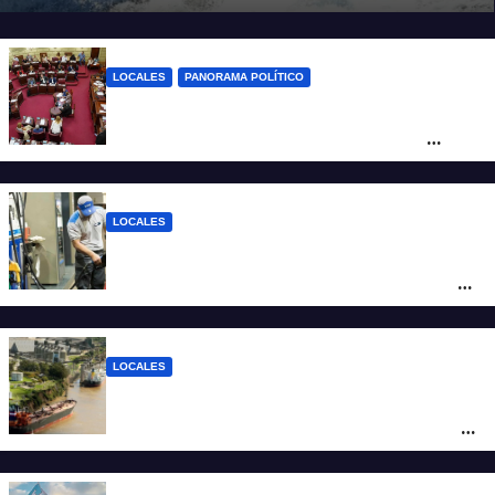
LOCALES
PANORAMA POLÍTICO
Diputados empieza en comisiones el
debate sobre el sistema electoral de
Santa Fe
LOCALES
YPF aumentó los combustibles en la
ciudad de Santa Fe: la nafta súper superó
los $2.100 y llenar el tanque cuesta más
de $94.000
LOCALES
Pullaro y empresarios viajan a Chile para
posicionar los puertos del sur de Santa Fe
como salida para las exportaciones
mineras