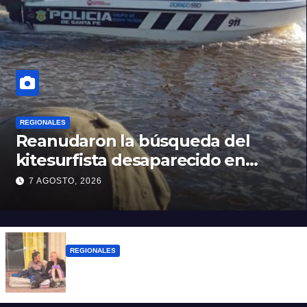
REGIONALES
Reanudaron la búsqueda del
kitesurfista desaparecido en
aguas de la Laguna Setúbal
7 AGOSTO, 2026
REGIONALES
Zulma Lobato fue encontrada en
situación de calle en Paraná