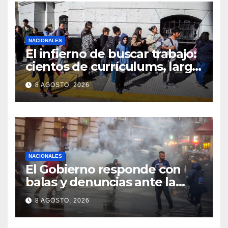
NACIONALES
El infierno de buscar trabajo:
cientos de currículums, larga
espera y menos puestos
8 AGOSTO, 2026
registrados
NACIONALES
El Gobierno responde con
balas y denuncias ante la
protesta
8 AGOSTO, 2026