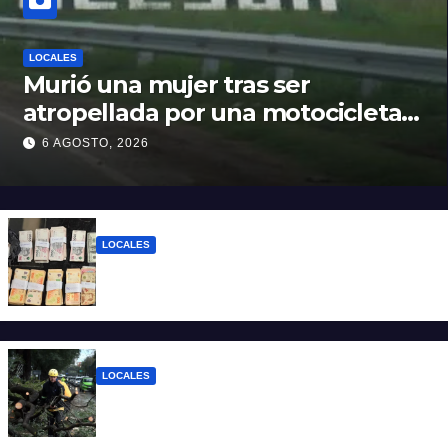
LOCALES
Murió una mujer tras ser
atropellada por una motocicleta
en Nelson
6 AGOSTO, 2026
LOCALES
Detuvieron a un joven de 22 años con 700
gramos de cocaína
LOCALES
El temporal dejó 59 reclamos en Santa Fe
y continúan los operativos municipales