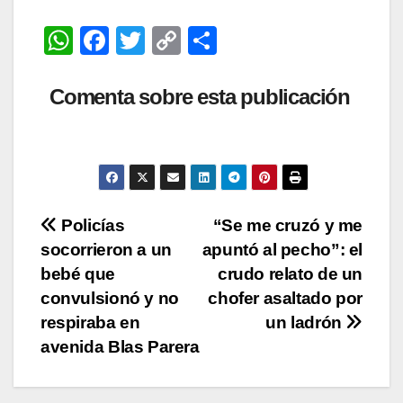
W
F
T
C
C
h
a
wi
o
o
at
c
tt
p
m
Comenta sobre esta publicación
s
e
er
y
p
A
b
Li
ar
p
o
n
tir
p
o
k
Navegación
Policías
“Se me cruzó y me
k
socorrieron a un
apuntó al pecho”: el
de
bebé que
crudo relato de un
entradas
convulsionó y no
chofer asaltado por
respiraba en
un ladrón
avenida Blas Parera