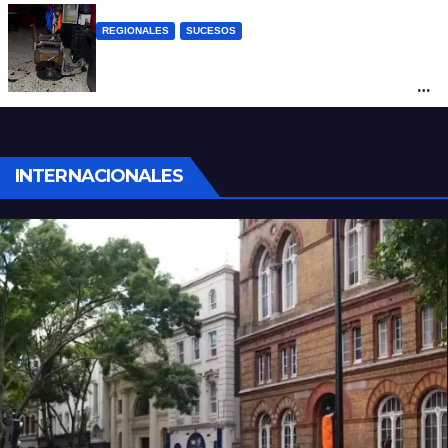
REGIONALES
SUCESOS
Violento asalto a mano armada en una
peluquería: maniataron a dos hombres y
robaron todo
INTERNACIONALES