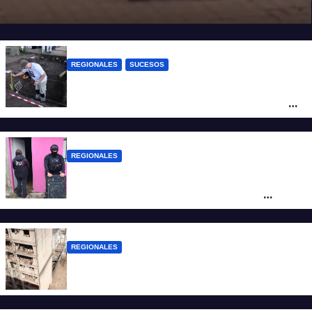
REGIONALES
SUCESOS
Hallaron los primeros restos humanos en
la investigación por la Masacre Indígena
de San Antonio de Obligado
REGIONALES
Detuvieron en Rosario a “Yaka”, buscado
por un homicidio y otros hechos de
violencia armada
REGIONALES
A 13 años de la tragedia de Salta 2141