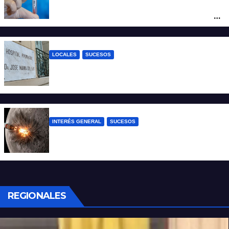
Un argentino contrajo hantavirus durante
un viaje por Europa y permanece aislado
en España
LOCALES
SUCESOS
Un joven fue baleado tras una discusión
en un partido de fútbol en Colastiné Norte
INTERÉS GENERAL
SUCESOS
La NASA confirmó que un cohete de
SpaceX impactó en la Luna
REGIONALES