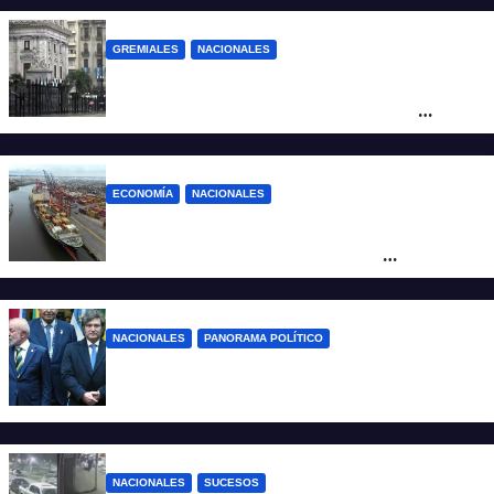
GREMIALES
NACIONALES
Amplio operativo de seguridad por la
marcha al Congreso: el mapa de los
cortes y desvíos
ECONOMÍA
NACIONALES
Otra derrota de Milei: el Gobierno
formalizó la marcha atrás con la
desregulación del practicaje
NACIONALES
PANORAMA POLÍTICO
Milei contra Lula: “Fue una intervención
inédita en la política brasileña”
NACIONALES
SUCESOS