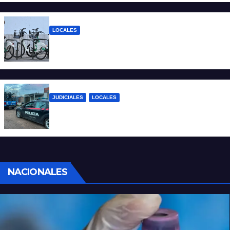
LOCALES
Santa Fe: la bici pública ya supera los 670
mil viajes y suma nuevas estaciones
JUDICIALES
LOCALES
Detuvieron a un joven por tentativa de
homicidio en barrio 12 de Octubre
NACIONALES