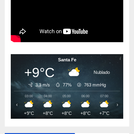
Santa Fe
+9°C
Nublado
3.3 m/s
77%
763
mmHg
03:00
04:00
05:00
06:00
07:00
08:00
‹
›
+9°C
+8°C
+8°C
+8°C
+7°C
+7°C