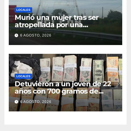
LOCALES
Murió una mujer tras ser
atropellada por una
motocicleta en Nelson
6 AGOSTO, 2026
LOCALES
Detuvieron a un joven de 22
años con 700 gramos de
cocaína
6 AGOSTO, 2026