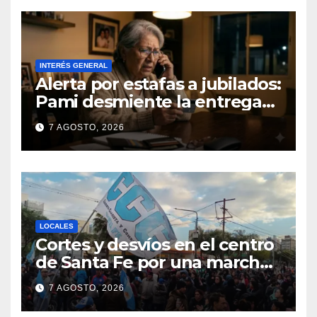
INTERÉS GENERAL
Alerta por estafas a jubilados:
Pami desmiente la entrega
gratuita de computadoras
7 AGOSTO, 2026
LOCALES
Cortes y desvíos en el centro
de Santa Fe por una marcha
de organizaciones sociales y
7 AGOSTO, 2026
sindicales