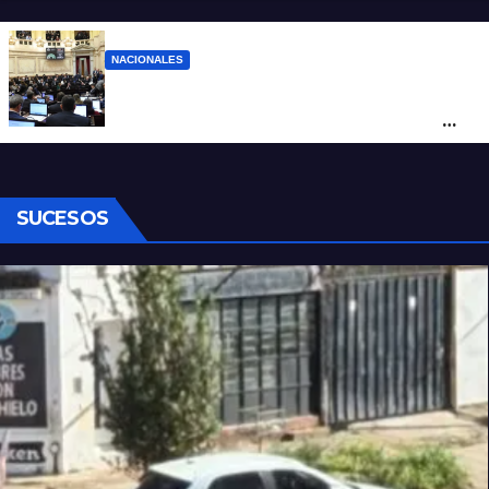
NACIONALES
Ley de Propiedad Privada: cómo votaron
Losada, Galaretto y Lewandowski en el
Senado
SUCESOS