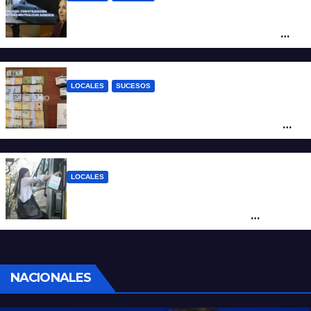
Con una pistola Taser, la Policía redujo a
un hombre que amenazaba a su padre
con un arma blanca en la ruta 168
LOCALES
SUCESOS
Denunció a su inquilino por movimientos
sospechosos y la Policía secuestró más
de 700 gramos de cocaína
LOCALES
Santa Fe renovó más de 70 colectivos y el
40% del servicio ya se presta con
unidades modernizadas
NACIONALES