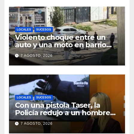
LOCALES
SUCESOS
Violento choque entre un
auto y una moto en barrio
Alvear: una mujer quedó
7 AGOSTO, 2026
tendida sobre la calzada
LOCALES
SUCESOS
Con una pistola Taser, la
Policía redujo a un hombre
que amenazaba a su padre
7 AGOSTO, 2026
con un arma blanca en la