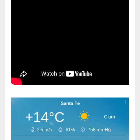
Santa Fe
+14°C
Claro
2.5 m/s
61%
758
mmHg