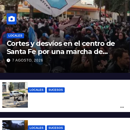
LOCALES
Cortes y desvíos en el centro de
Santa Fe por una marcha de
organizaciones sociales y
7 AGOSTO, 2026
sindicales
LOCALES
SUCESOS
Violento choque entre un auto y una
moto en barrio Alvear: una mujer quedó
tendida sobre la calzada
LOCALES
SUCESOS