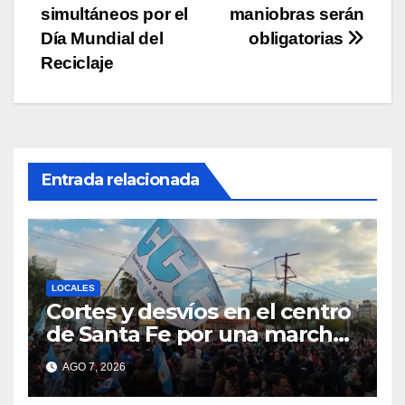
simultáneos por el
maniobras serán
Día Mundial del
obligatorias
Reciclaje
Entrada relacionada
LOCALES
Cortes y desvíos en el centro
de Santa Fe por una marcha
de organizaciones sociales y
AGO 7, 2026
sindicales