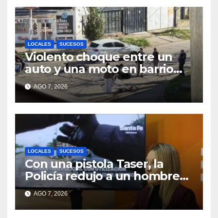
LOCALES
SUCESOS
Violento choque entre un
auto y una moto en barrio
Alvear: una mujer quedó
AGO 7, 2026
tendida sobre la calzada
LOCALES
SUCESOS
Con una pistola Taser, la
Policía redujo a un hombre
que amenazaba a su padre
AGO 7, 2026
con un arma blanca en la
ruta 168