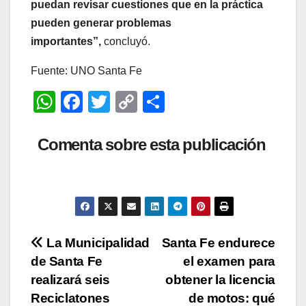
puedan revisar cuestiones que en la práctica
pueden generar problemas
importantes”,
concluyó.
Fuente: UNO Santa Fe
W
F
T
C
C
h
a
wi
o
o
at
c
tt
p
m
Comenta sobre esta publicación
s
e
er
y
p
A
b
Li
ar
p
o
n
tir
p
o
k
Navegación
La Municipalidad
Santa Fe endurece
k
de Santa Fe
el examen para
de
realizará seis
obtener la licencia
entradas
Reciclatones
de motos: qué