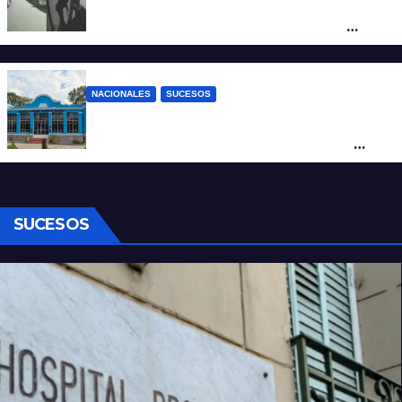
Neuquén: policías golpearon brutalmente
a un joven a la salida de un boliche y
quedaron filmados
NACIONALES
SUCESOS
Córdoba: un nene llevó un arma de fuego
al colegio y activaron un operativo de
seguridad
SUCESOS