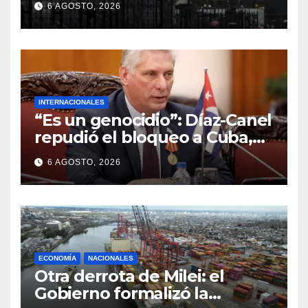
6 AGOSTO, 2026
cortes y desvíos
INTERNACIONALES
“Es un genocidio”: Díaz-Canel
repudió el bloqueo a Cuba,
apuntó a Trump y reclamó
6 AGOSTO, 2026
condenas internacionales
ECONOMÍA
NACIONALES
Otra derrota de Milei: el
Gobierno formalizó la