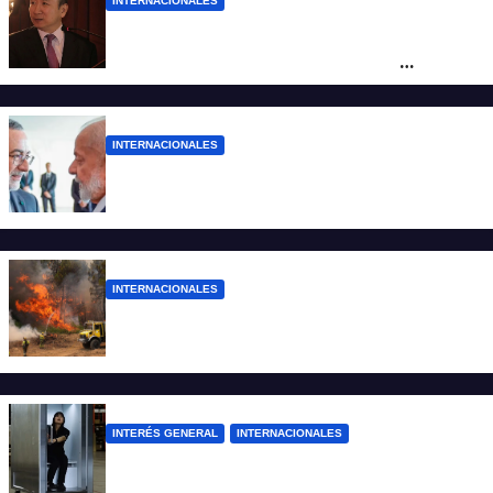
INTERNACIONALES
La Embajada de China en Argentina
apuntó contra Estados Unidos por
“obstrucción”
INTERNACIONALES
El presidente Lula ordenó retirar a su
embajador en Argentina
INTERNACIONALES
Más de 400 detenidos en Francia por los
incendios forestales
INTERÉS GENERAL
INTERNACIONALES
Una empresa japonesa creó una cabina