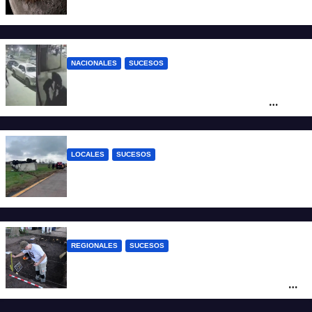
SpaceX impactó en la Luna
NACIONALES
SUCESOS
Neuquén: policías golpearon brutalmente
a un joven a la salida de un boliche y
quedaron filmados
LOCALES
SUCESOS
Accidente fatal: un muerto tras el vuelco
de un camión frigorífico en la Autovía 19
REGIONALES
SUCESOS
Hallaron los primeros restos humanos en
la investigación por la Masacre Indígena
de San Antonio de Obligado