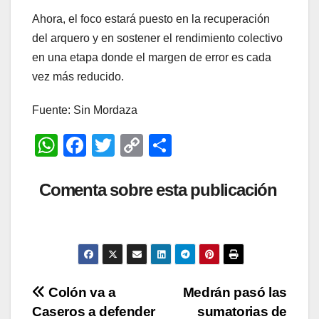
Ahora, el foco estará puesto en la recuperación
del arquero y en sostener el rendimiento colectivo
en una etapa donde el margen de error es cada
vez más reducido.
Fuente: Sin Mordaza
W
F
T
C
C
h
a
wi
o
o
at
c
tt
p
m
Comenta sobre esta publicación
s
e
er
y
p
A
b
Li
ar
p
o
n
tir
p
o
k
Navegación
Colón va a
Medrán pasó las
k
Caseros a defender
sumatorias de