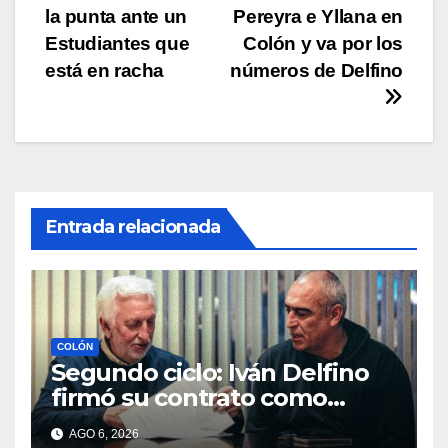
de
la punta ante un
Pereyra e Yllana en
entradas
Estudiantes que
Colón y va por los
está en racha
números de Delfino
Entrada relacionada
COLÓN
Segundo ciclo: Iván Delfino
firmó su contrato como
técnico de Colón
AGO 6, 2026