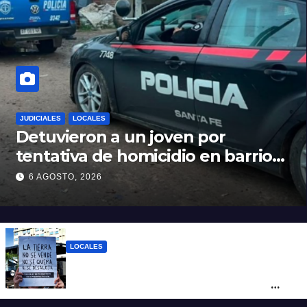
JUDICIALES
LOCALES
Detuvieron a un joven por
tentativa de homicidio en barrio
12 de Octubre
6 AGOSTO, 2026
LOCALES
“Argentina no se vende”: Santa Fe se
moviliza contra el proyecto de Ley de
Tierras