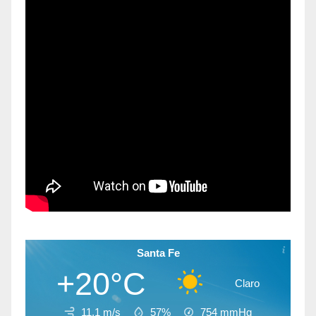
Santa Fe
+20°C
Claro
11.1 m/s
57%
754
mmHg