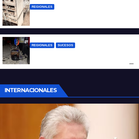
REGIONALES
A 13 años de la tragedia de Salta 2141
REGIONALES
SUCESOS
Violento asalto a mano armada en una
peluquería: maniataron a dos hombres y
robaron todo
INTERNACIONALES