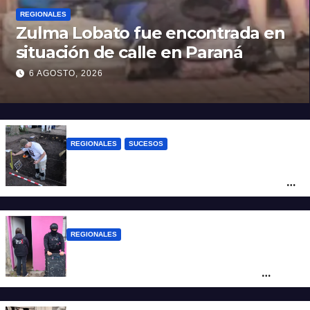
REGIONALES
Zulma Lobato fue encontrada en
situación de calle en Paraná
6 AGOSTO, 2026
REGIONALES
SUCESOS
Hallaron los primeros restos humanos en
la investigación por la Masacre Indígena
de San Antonio de Obligado
REGIONALES
Detuvieron en Rosario a “Yaka”, buscado
por un homicidio y otros hechos de
violencia armada