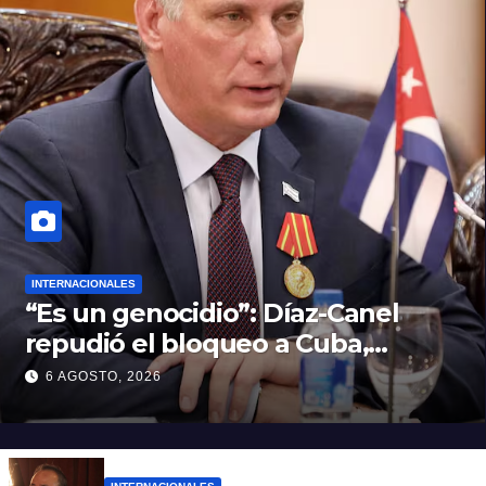
INTERNACIONALES
“Es un genocidio”: Díaz-Canel
repudió el bloqueo a Cuba,
apuntó a Trump y reclamó
6 AGOSTO, 2026
condenas internacionales