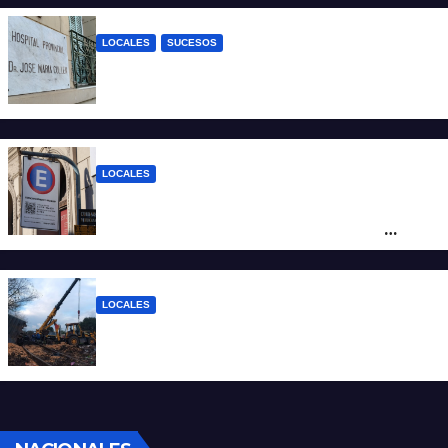
LOCALES
SUCESOS
Un joven fue baleado tras una discusión
en un partido de fútbol en Colastiné Norte
LOCALES
Vecinos de Candioti Sur redoblan el
reclamo por el SEOM y preparan una
protesta
LOCALES
Continúan las tareas para remover el tren
descarrilado