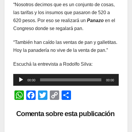
“Nosotros decimos que es un conjunto de cosas,
las tarifas y los insumos que pasaron de 520 a
620 pesos. Por eso se realizará un
Panazo
en el
Congreso donde se regalará pan.
“También han caído las ventas de pan y galletitas.
Hoy la panadería no vive de la venta de pan.”
Escuchá la entrevista a Rodolfo Silva:
Reproductor
00:00
00:00
de
W
F
T
C
C
audio
h
a
wi
o
o
at
c
tt
p
m
Comenta sobre esta publicación
s
e
er
y
p