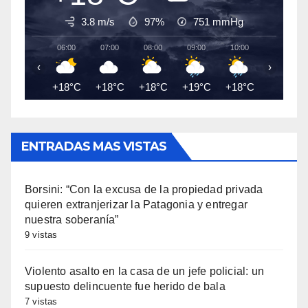
3.8 m/s
97%
751
mmHg
06:00
07:00
08:00
09:00
10:00
11:00
‹
›
+18°C
+18°C
+18°C
+19°C
+18°C
+18°C
ENTRADAS MAS VISTAS
Borsini: “Con la excusa de la propiedad privada
quieren extranjerizar la Patagonia y entregar
nuestra soberanía”
9 vistas
Violento asalto en la casa de un jefe policial: un
supuesto delincuente fue herido de bala
7 vistas