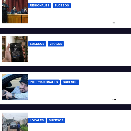
REGIONALES
SUCESOS
Exoneraron al docente de música del San
Roque condenado por abuso sexual
infantil
SUCESOS
VIRALES
Estafa virtual: advierten sobre un fraude
que usa la imagen del Banco Central
INTERNACIONALES
SUCESOS
Conmoción en México: un influencer fue
asesinado de un balazo durante una
transmisión en vivo
LOCALES
SUCESOS
Por maltrato de ancianos imputan al