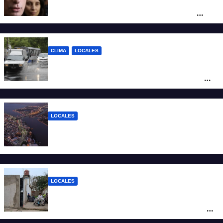
Reforma Previsional: Olivares indicó que
el fallo de la Justicia tiene un impacto
ético y ratificó que la Provincia apelará
ante la Corte Nacional
CLIMA
LOCALES
Alerta naranja por tormentas y fuertes
vientos en Santa Fe: anuncian ráfagas de
hasta 90 km/h, granizo y un brusco
descenso de temperatura
LOCALES
Todo lo que tenés que saber antes de
salir de casa este miércoles 5 de agosto
LOCALES
“Polenta, hambre y amenazas”: cómo era
la vida dentro del geriátrico investigado
por la Justicia