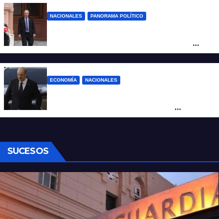
NACIONALES
PANORAMA POLÍTICO
Passalacqua anunció su rechazo a la ley
de tierras y confirma el giro crítico de
Milei de Misiones
ECONOMÍA
NACIONALES
Karina corrió a Sturzenegger de la
negociación por el practicaje y le
suspendió el decreto para levantar el paro
SUCESOS