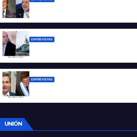
Chaves: “Es una actitud facista con
consecuencias diplomáticas graves”
ENTREVISTAS
Carmona: “Es un hecho muy grave pero
lamentablemente no es aislado”
ENTREVISTAS
Manili: “Por detrás de esta ley hay
desprolijidades y por debajo negocios”
UNIÓN