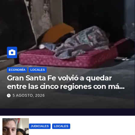
ECONOMÍA
LOCALES
Gran Santa Fe volvió a quedar
entre las cinco regiones con más
pobreza del país
5 AGOSTO, 2026
JUDICIALES
LOCALES