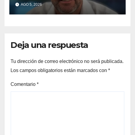
tener una empresa que
AGO 5, 2026
vende tierras a extranjeros
Deja una respuesta
Tu dirección de correo electrónico no será publicada.
Los campos obligatorios están marcados con
*
Comentario
*