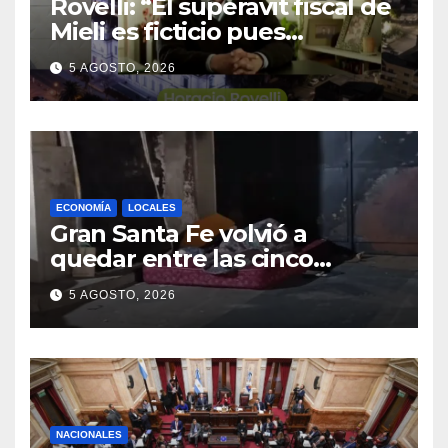
Rovelli: “El superavit fiscal de
Mieli es ficticio pues
debemos 480 mil millones de
5 AGOSTO, 2026
dólares”
ECONOMÍA
LOCALES
Gran Santa Fe volvió a
quedar entre las cinco
regiones con más pobreza
5 AGOSTO, 2026
del país
NACIONALES