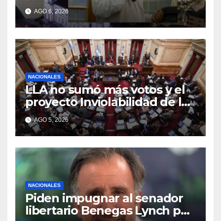
la Forestal algo que quizás se
AGO 6, 2026
repita”
NACIONALES
LLA no sumó más votos y el
proyecto Inviolabilidad de la
Propiedad Privada corre
AGO 5, 2026
riesgo de caerse en el
Senado
NACIONALES
Piden impugnar al senador
libertario Benegas Lynch por