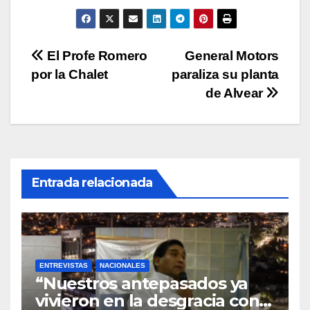
A
b
Li
ar
p
o
n
tir
p
o
k
Navegación
El Profe Romero
General Motors
k
por la Chalet
paraliza su planta
de
de Alvear
entradas
Entrada relacionada
ENTREVISTAS
NACIONALES
“Nuestros antepasados ya
vivieron en la desgracia con