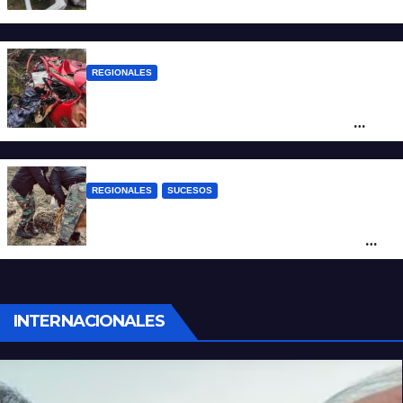
camioneta
REGIONALES
Ruta Nacional 14: dos muertos y dos
heridos graves tras un choque frontal
cerca de Santo Tomé
REGIONALES
SUCESOS
Hallan restos humanos en el norte
santafesino: investigan si pertenecen a
Rubén Solís
INTERNACIONALES