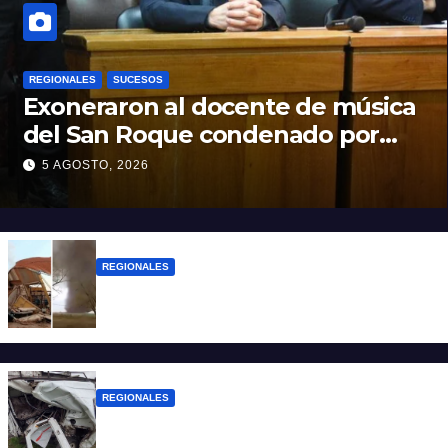
REGIONALES
SUCESOS
Exoneraron al docente de música
del San Roque condenado por
abuso sexual infantil
5 AGOSTO, 2026
REGIONALES
Asisten a las familias afectadas por el
tornado en Bernardo de Irigoyen
REGIONALES
Una mujer falleció tras ser embestida su