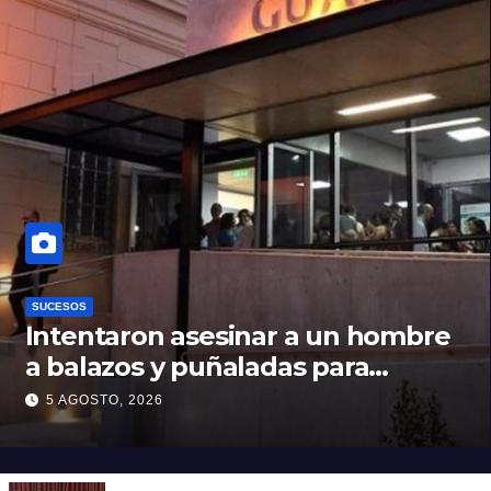
SUCESOS
Intentaron asesinar a un hombre
a balazos y puñaladas para
robarle su moto en barrio Santa
5 AGOSTO, 2026
Rosa de Lima