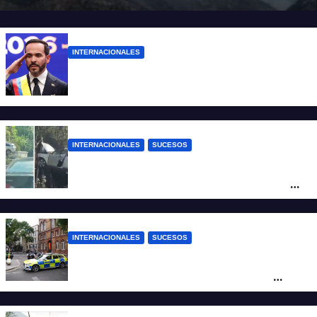
INTERNACIONALES
Abelardo De la Espriella ya es presidente
de Colombia
INTERNACIONALES
SUCESOS
Increíble accidente en China: perdió el
control y el auto terminó incrustado en un
árbol
INTERNACIONALES
SUCESOS
Pánico en el centro de Londres: una
mujer atacó e hirió con unas tijeras a
cuatro hombres