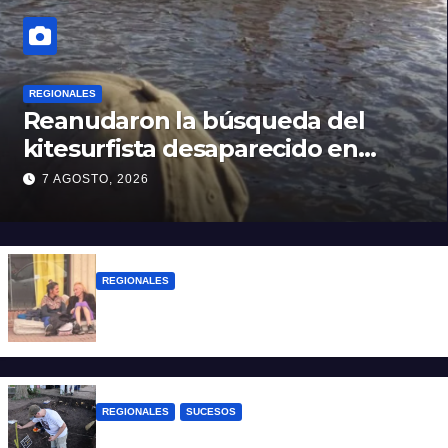
REGIONALES
Reanudaron la búsqueda del
kitesurfista desaparecido en
aguas de la Laguna Setúbal
7 AGOSTO, 2026
REGIONALES
Zulma Lobato fue encontrada en
situación de calle en Paraná
REGIONALES
SUCESOS
Hallaron los primeros restos humanos en