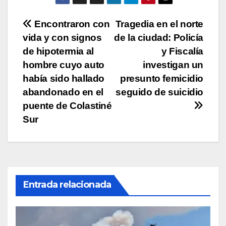
p
o
n
tir
p
o
k
Navegación
Encontraron con
Tragedia en el norte
k
vida y con signos
de la ciudad: Policía
de
de hipotermia al
y Fiscalía
entradas
hombre cuyo auto
investigan un
había sido hallado
presunto femicidio
abandonado en el
seguido de suicidio
puente de Colastiné
Sur
Entrada relacionada