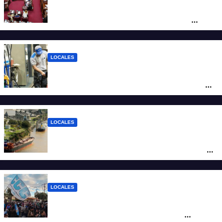
Diputados empieza en comisiones el
debate sobre el sistema electoral de
Santa Fe
LOCALES
YPF aumentó los combustibles en la
ciudad de Santa Fe: la nafta súper superó
los $2.100 y llenar el tanque cuesta más
de $94.000
LOCALES
Pullaro y empresarios viajan a Chile para
posicionar los puertos del sur de Santa Fe
como salida para las exportaciones
mineras
LOCALES
Cortes y desvíos en el centro de Santa Fe
por una marcha de organizaciones