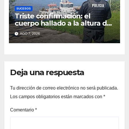
SUCESOS
Triste confirmación: el
cuerpo hallado a la altura del
club Náutico Sur es el de
AGO 7, 2026
Fernando Cappi, el
kitesurfista buscado
intensamente
Deja una respuesta
Tu dirección de correo electrónico no será publicada.
Los campos obligatorios están marcados con
*
Comentario
*