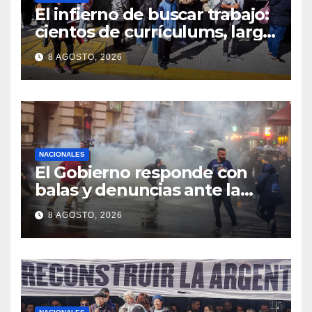
El infierno de buscar trabajo:
cientos de currículums, larga
espera y menos puestos
8 AGOSTO, 2026
registrados
NACIONALES
El Gobierno responde con
balas y denuncias ante la
protesta
8 AGOSTO, 2026