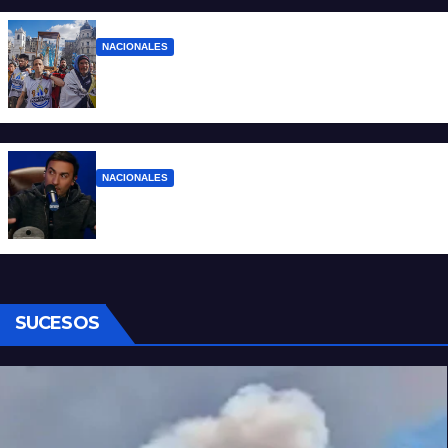
NACIONALES
Ruegos por el trabajo que falta y para el
que lo tiene, que el sueldo alcance
NACIONALES
Denuncian al conductor del streaming
Carajo por dichos discriminatorios
SUCESOS