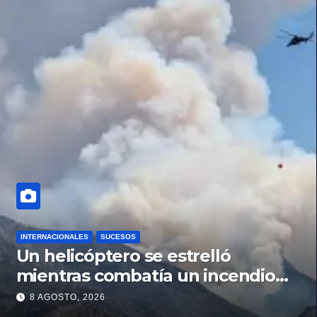
INTERNACIONALES
SUCESOS
Un helicóptero se estrelló
mientras combatía un incendio
forestal en Utah
8 AGOSTO, 2026