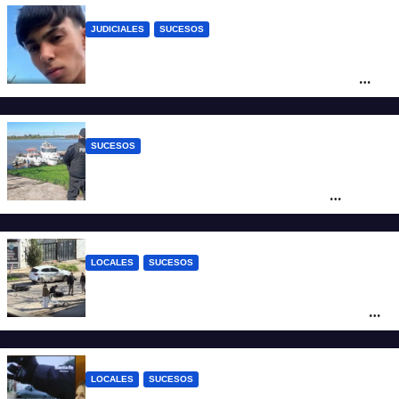
JUDICIALES
SUCESOS
Caso Jeremías Monzón: la Fiscalía amplió
la imputación contra la menor acusada
del crimen y la causa se encamina al
juicio por jurados
SUCESOS
Triste confirmación: el cuerpo hallado a la
altura del club Náutico Sur es el de
Fernando Cappi, el kitesurfista buscado
intensamente
LOCALES
SUCESOS
Violento choque entre un auto y una
moto en barrio Alvear: una mujer quedó
tendida sobre la calzada
LOCALES
SUCESOS