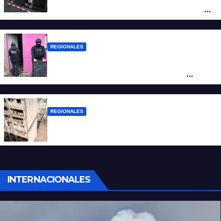
la investigación por la Masacre Indígena
de San Antonio de Obligado
REGIONALES
Detuvieron en Rosario a “Yaka”, buscado
por un homicidio y otros hechos de
violencia armada
REGIONALES
A 13 años de la tragedia de Salta 2141
INTERNACIONALES