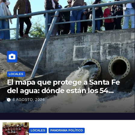
LOCALES
El mapa que protege a Santa Fe
del agua: dónde están los 54
puntos de bombeo
8 AGOSTO, 2026
LOCALES
PANORAMA POLÍTICO