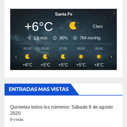
Santa Fe
+6°C
Claro
1.5 m/s
80%
764
mmHg
05:00
06:00
07:00
08:00
09:00
10:00
‹
›
+6°C
+5°C
+5°C
+5°C
+8°C
+11°C
ENTRADAS MAS VISTAS
Quinielas todos los números: Sábado 8 de agosto
2020
9 vistas