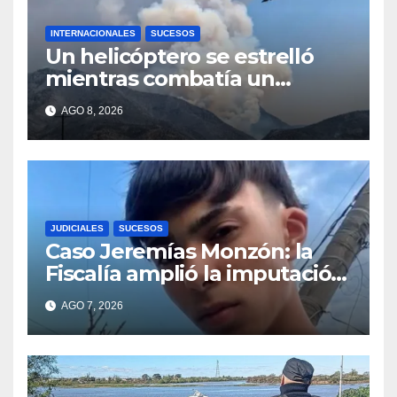
INTERNACIONALES
SUCESOS
Un helicóptero se estrelló
mientras combatía un
incendio forestal en Utah
AGO 8, 2026
JUDICIALES
SUCESOS
Caso Jeremías Monzón: la
Fiscalía amplió la imputación
contra la menor acusada del
AGO 7, 2026
crimen y la causa se
encamina al juicio por
jurados