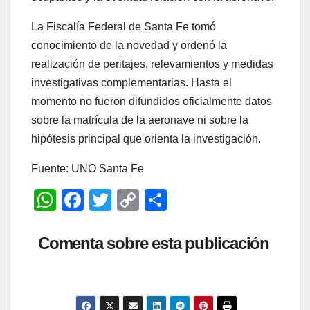
La Fiscalía Federal de Santa Fe tomó
conocimiento de la novedad y ordenó la
realización de peritajes, relevamientos y medidas
investigativas complementarias. Hasta el
momento no fueron difundidos oficialmente datos
sobre la matrícula de la aeronave ni sobre la
hipótesis principal que orienta la investigación.
Fuente: UNO Santa Fe
W
F
T
C
C
h
a
wi
o
o
at
c
tt
p
m
Comenta sobre esta publicación
s
e
er
y
p
A
b
Li
ar