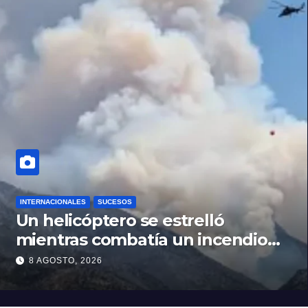
INTERNACIONALES
SUCESOS
Un helicóptero se estrelló
mientras combatía un incendio
forestal en Utah
8 AGOSTO, 2026