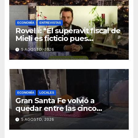
ECONOMÍA
ENTREVISTAS
Rovelli: “El superavit fiscal de
Mieli es ficticio pues
debemos 480 mil millones de
5 AGOSTO, 2026
dólares”
ECONOMÍA
LOCALES
Gran Santa Fe volvió a
quedar entre las cinco
regiones con más pobreza
5 AGOSTO, 2026
del país