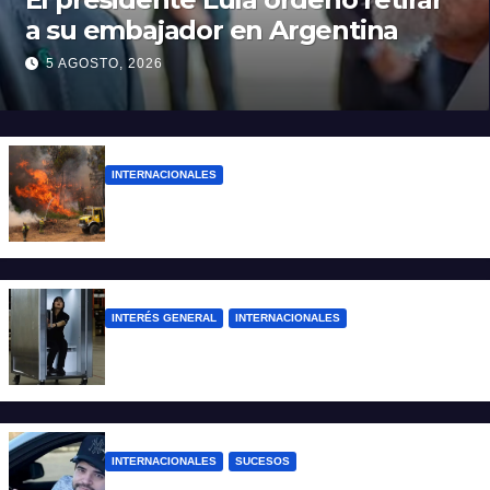
a su embajador en Argentina
5 AGOSTO, 2026
INTERNACIONALES
Más de 400 detenidos en Francia por los
incendios forestales
INTERÉS GENERAL
INTERNACIONALES
Una empresa japonesa creó una cabina
refrigerada para personas: cómo funciona
INTERNACIONALES
SUCESOS