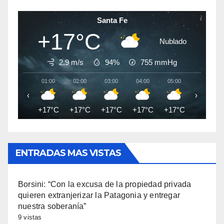
Santa Fe
+17°C
Nublado
2.9 m/s
94%
755
mmHg
01:00
02:00
03:00
04:00
05:00
06:00
‹
›
+17°C
+17°C
+17°C
+17°C
+17°C
+17°C
ENTRADAS MAS VISTAS
Borsini: “Con la excusa de la propiedad privada
quieren extranjerizar la Patagonia y entregar
nuestra soberanía”
9 vistas