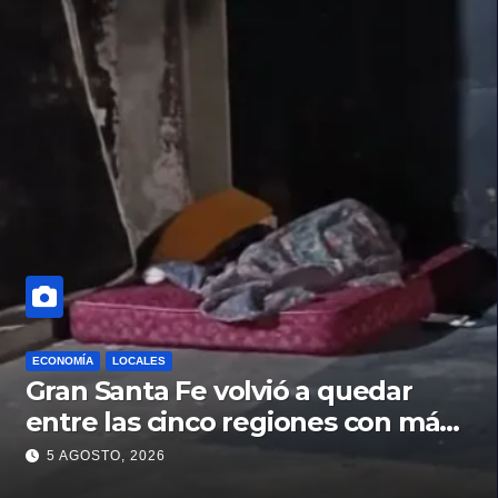
ECONOMÍA
LOCALES
Gran Santa Fe volvió a quedar
entre las cinco regiones con más
pobreza del país
5 AGOSTO, 2026