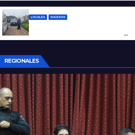
transmisión en vivo
LOCALES
SUCESOS
Por maltrato de ancianos imputan al
cuidador del asilo clandestino de barrio
Nuevo Horizonte
REGIONALES