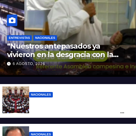
ENTREVISTAS
NACIONALES
“Nuestros antepasados ya
vivieron en la desgracia con la
Forestal algo que quizás se
6 AGOSTO, 2026
repita”
NACIONALES
LLA no sumó más votos y el proyecto
Inviolabilidad de la Propiedad Privada
corre riesgo de caerse en el Senado
NACIONALES