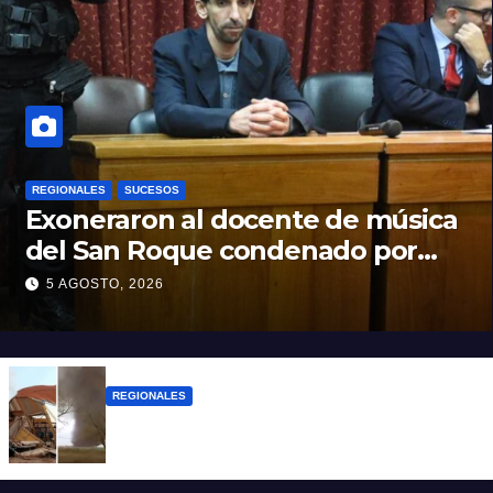
REGIONALES
SUCESOS
Exoneraron al docente de música
del San Roque condenado por
abuso sexual infantil
5 AGOSTO, 2026
REGIONALES
Asisten a las familias afectadas por el
tornado en Bernardo de Irigoyen