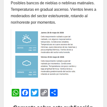
Posibles bancos de nieblas o neblinas matinales.
Temperaturas en gradual ascenso. Vientos leves a
moderados del sector este/sureste, rotando al
nor/noreste por momentos.
W
F
T
C
C
h
a
wi
o
o