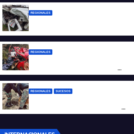
REGIONALES
Una mujer falleció tras ser embestida su
camioneta
REGIONALES
Ruta Nacional 14: dos muertos y dos
heridos graves tras un choque frontal
cerca de Santo Tomé
REGIONALES
SUCESOS
Hallan restos humanos en el norte
santafesino: investigan si pertenecen a
Rubén Solís