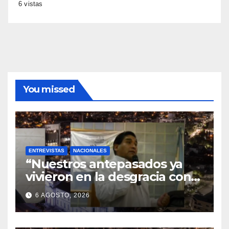
6 vistas
You missed
ENTREVISTAS
NACIONALES
“Nuestros antepasados ya
vivieron en la desgracia con
la Forestal algo que quizás se
6 AGOSTO, 2026
repita”