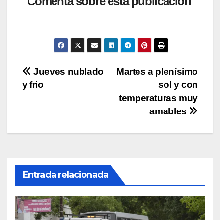
at
c
tt
p
m
Comenta sobre esta publicación
s
e
er
y
p
A
b
Li
ar
p
o
n
tir
p
o
k
Navegación
Jueves nublado
Martes a plenísimo
k
y frio
sol y con
de
temperaturas muy
entradas
amables
Entrada relacionada