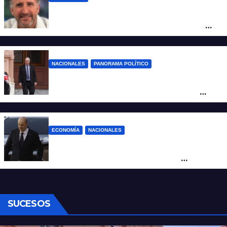
Piden impugnar al senador libertario
Benegas Lynch por tener una empresa
que vende tierras a extranjeros
NACIONALES
PANORAMA POLÍTICO
Passalacqua anunció su rechazo a la ley
de tierras y confirma el giro crítico de
Milei de Misiones
ECONOMÍA
NACIONALES
Karina corrió a Sturzenegger de la
negociación por el practicaje y le
suspendió el decreto para levantar el paro
SUCESOS