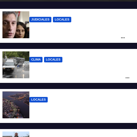
JUDICIALES
LOCALES
Reforma Previsional: Olivares indicó que
el fallo de la Justicia tiene un impacto
ético y ratificó que la Provincia apelará
ante la Corte Nacional
CLIMA
LOCALES
Alerta naranja por tormentas y fuertes
vientos en Santa Fe: anuncian ráfagas de
hasta 90 km/h, granizo y un brusco
descenso de temperatura
LOCALES
Todo lo que tenés que saber antes de
salir de casa este miércoles 5 de agosto