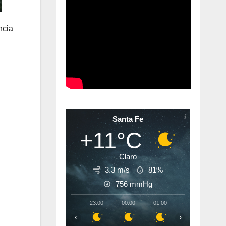
ncia
Santa Fe
+11°C
Claro
3.3 m/s
81%
756
mmHg
23:00
00:00
01:00
02:00
03:
‹
›