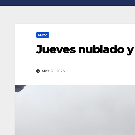
n
r
k
t
i
CLIMA
r
Jueves nublado y 
MAY 28, 2026