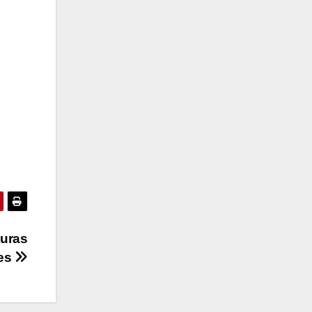
turas
es