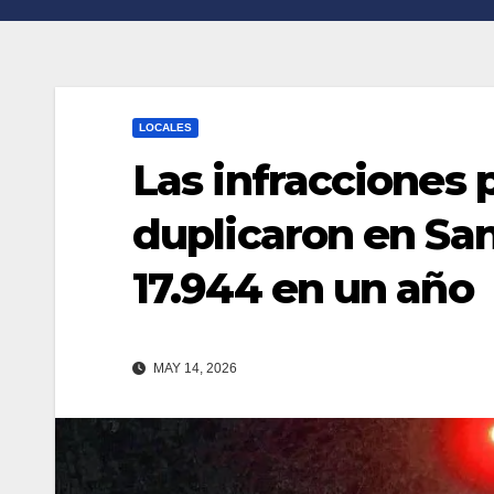
n
r
k
t
i
LOCALES
r
Las infracciones p
duplicaron en San
17.944 en un año
MAY 14, 2026