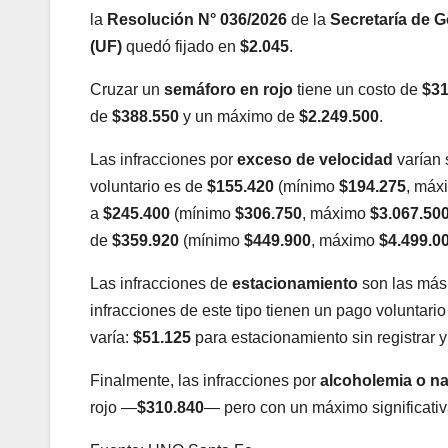
la
Resolución N° 036/2026
de la
Secretaría de G
(UF)
quedó fijado en
$2.045
.
Cruzar un
semáforo en rojo
tiene un costo de
$31
de
$388.550
y un máximo de
$2.249.500
.
Las infracciones por
exceso de velocidad
varían 
voluntario es de
$155.420
(mínimo
$194.275
, má
a
$245.400
(mínimo
$306.750
, máximo
$3.067.50
de
$359.920
(mínimo
$449.900
, máximo
$4.499.0
Las infracciones de
estacionamiento
son las más
infracciones de este tipo tienen un pago voluntari
varía:
$51.125
para estacionamiento sin registrar 
Finalmente, las infracciones por
alcoholemia o n
rojo —
$310.840
— pero con un máximo significat