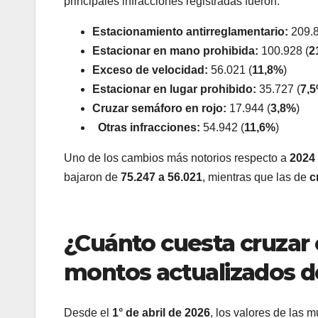
principales infracciones registradas fueron:
Estacionamiento antirreglamentario:
209.8
Estacionar en mano prohibida:
100.928 (
2
Exceso de velocidad:
56.021 (
11,8%
)
Estacionar en lugar prohibido:
35.727 (
7,
Cruzar semáforo en rojo:
17.944 (
3,8%
)
Otras infracciones:
54.942 (
11,6%
)
Uno de los cambios más notorios respecto a
2024
bajaron de
75.247 a 56.021
, mientras que las de
c
¿Cuánto cuesta cruzar 
montos actualizados d
Desde el
1° de abril de 2026
, los valores de las m