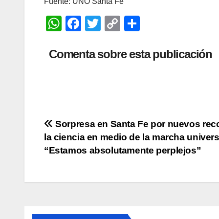
Fuente: UNO Santa Fe
W
F
T
C
C
h
a
wi
o
o
at
c
tt
p
m
Comenta sobre esta publicación
s
e
er
y
p
A
b
Li
ar
p
o
n
tir
p
o
k
Navegación
Sorpresa en Santa Fe por nuevos reco
k
la ciencia en medio de la marcha universi
de
“Estamos absolutamente perplejos”
entradas