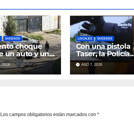
SUCESOS
LOCALES
SUCESOS
ento choque
Con una pistola
e un auto y una
Taser, la Policía
 en barrio
redujo a un ho
, 2026
AGO 7, 2026
ar: una mujer
que amenazaba
ó tendida
su padre con un
e la calzada
arma blanca en 
ruta 168
Los campos obligatorios están marcados con
*