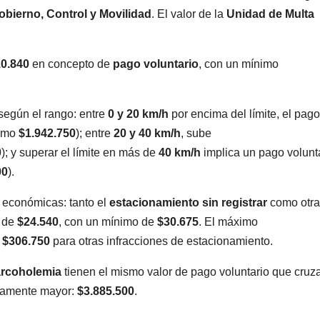
obierno, Control y Movilidad
. El valor de la
Unidad de Multa
0.840
en concepto de
pago voluntario
, con un mínimo
según el rango: entre
0 y 20 km/h
por encima del límite, el pago
ximo
$1.942.750
); entre
20 y 40 km/h
, sube
0
); y superar el límite en más de
40 km/h
implica un pago volunt
00
).
 económicas: tanto el
estacionamiento sin registrar
como otra
o de
$24.540
, con un mínimo de
$30.675
. El máximo
y
$306.750
para otras infracciones de estacionamiento.
arcoholemia
tienen el mismo valor de pago voluntario que cruz
ivamente mayor:
$3.885.500
.