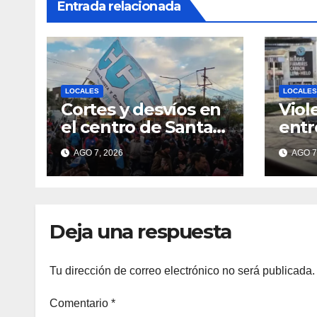
Entrada relacionada
LOCALES
LOCALES
Cortes y desvíos en
Viol
el centro de Santa
entr
Fe por una marcha
moto
AGO 7, 2026
AGO 7
de organizaciones
Alve
sociales y sindicales
qued
sobr
Deja una respuesta
Tu dirección de correo electrónico no será publicada.
Comentario
*