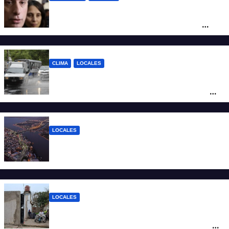
Reforma Previsional: Olivares indicó que
el fallo de la Justicia tiene un impacto
ético y ratificó que la Provincia apelará
ante la Corte Nacional
CLIMA
LOCALES
Alerta naranja por tormentas y fuertes
vientos en Santa Fe: anuncian ráfagas de
hasta 90 km/h, granizo y un brusco
descenso de temperatura
LOCALES
Todo lo que tenés que saber antes de
salir de casa este miércoles 5 de agosto
LOCALES
“Polenta, hambre y amenazas”: cómo era
la vida dentro del geriátrico investigado