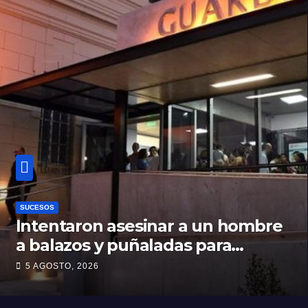
SUCESOS
Intentaron asesinar a un hombre
a balazos y puñaladas para
robarle su moto en barrio Santa
5 AGOSTO, 2026
Rosa de Lima