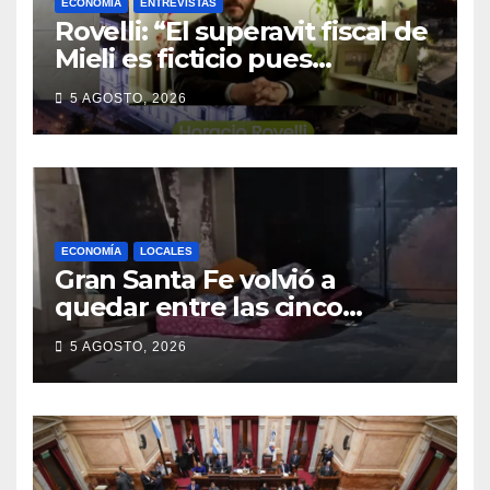
ECONOMÍA
ENTREVISTAS
Rovelli: “El superavit fiscal de
Mieli es ficticio pues
debemos 480 mil millones de
5 AGOSTO, 2026
dólares”
ECONOMÍA
LOCALES
Gran Santa Fe volvió a
quedar entre las cinco
regiones con más pobreza
5 AGOSTO, 2026
del país