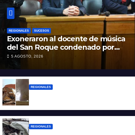
REGIONALES
SUCESOS
Exoneraron al docente de música
del San Roque condenado por
abuso sexual infantil
5 AGOSTO, 2026
REGIONALES
Asisten a las familias afectadas por el
tornado en Bernardo de Irigoyen
REGIONALES