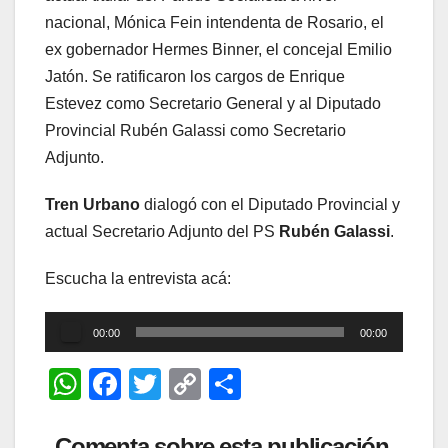
nacional, Mónica Fein intendenta de Rosario, el
ex gobernador Hermes Binner, el concejal Emilio
Jatón. Se ratificaron los cargos de Enrique
Estevez como Secretario General y al Diputado
Provincial Rubén Galassi como Secretario
Adjunto.
Tren Urbano
dialogó con el Diputado Provincial y
actual Secretario Adjunto del PS
Rubén Galassi
.
Escucha la entrevista acá:
Reproductor
00:00
00:00
de
W
F
T
C
C
audio
h
a
wi
o
o
at
c
tt
p
m
Comenta sobre esta publicación