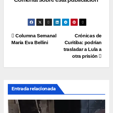
s
e
er
y
p
A
b
Li
ar
p
o
n
tir
p
o
k
Navegación
Columna Semanal
Crónicas de
k
María Eva Bellini
Curitiba: podrían
de
trasladar a Lula a
entradas
otra prisión
Entrada relacionada