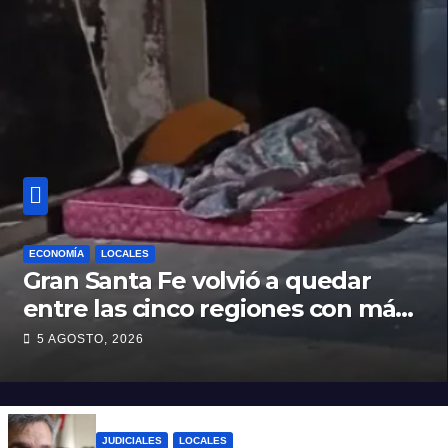
ECONOMÍA
LOCALES
Gran Santa Fe volvió a quedar
entre las cinco regiones con más
pobreza del país
5 AGOSTO, 2026
JUDICIALES
LOCALES