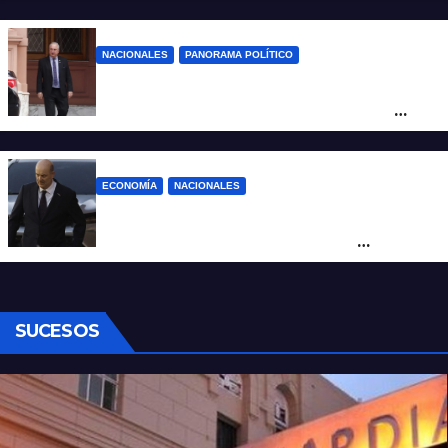
que vende tierras a extranjeros
NACIONALES
PANORAMA POLÍTICO
Passalacqua anunció su rechazo a la ley
de tierras y confirma el giro crítico de
Milei de Misiones
ECONOMÍA
NACIONALES
Karina corrió a Sturzenegger de la
negociación por el practicaje y le
suspendió el decreto para levantar el paro
SUCESOS