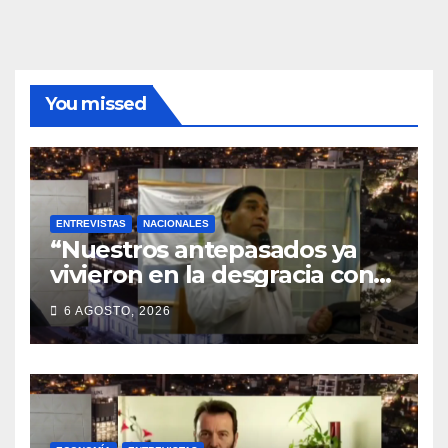
You missed
ENTREVISTAS
NACIONALES
“Nuestros antepasados ya
vivieron en la desgracia con
la Forestal algo que quizás se
6 AGOSTO, 2026
repita”