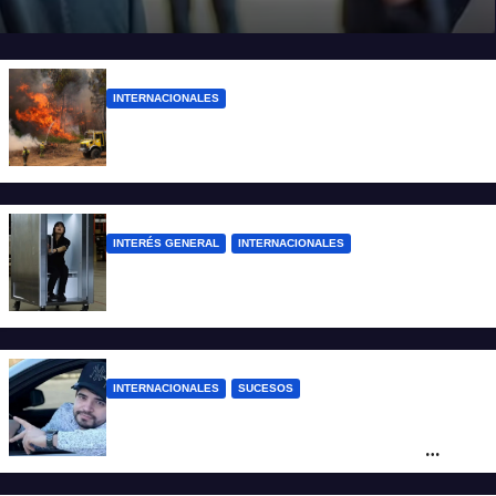
INTERNACIONALES
Más de 400 detenidos en Francia por los
incendios forestales
INTERÉS GENERAL
INTERNACIONALES
Una empresa japonesa creó una cabina
refrigerada para personas: cómo funciona
INTERNACIONALES
SUCESOS
Conmoción en México: un influencer fue
asesinado de un balazo durante una
transmisión en vivo