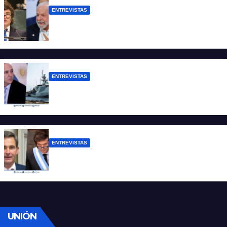
ENTREVISTAS
Chaves: “Es una actitud facista con
consecuencias diplomáticas graves”
ENTREVISTAS
Carmona: “Es un hecho muy grave pero
lamentablemente no es aislado”
ENTREVISTAS
Manili: “Por detrás de esta ley hay
desprolijidades y por debajo negocios”
UNIÓN