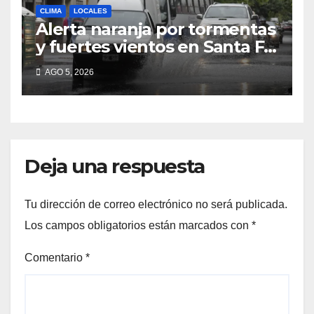
CLIMA
LOCALES
Alerta naranja por tormentas
y fuertes vientos en Santa Fe:
anuncian ráfagas de hasta 90
AGO 5, 2026
km/h, granizo y un brusco
descenso de temperatura
Deja una respuesta
Tu dirección de correo electrónico no será publicada.
Los campos obligatorios están marcados con
*
Comentario
*