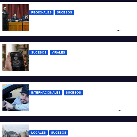
REGIONALES
SUCESOS
Exoneraron al docente de música del San
Roque condenado por abuso sexual
infantil
SUCESOS
VIRALES
Estafa virtual: advierten sobre un fraude
que usa la imagen del Banco Central
INTERNACIONALES
SUCESOS
Conmoción en México: un influencer fue
asesinado de un balazo durante una
transmisión en vivo
LOCALES
SUCESOS