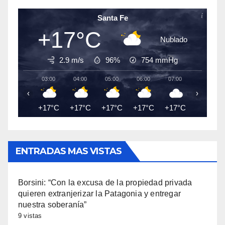
Santa Fe
+17°C
Nublado
2.9 m/s
96%
754
mmHg
03:00
04:00
05:00
06:00
07:00
08:00
‹
›
+17°C
+17°C
+17°C
+17°C
+17°C
+18°C
ENTRADAS MAS VISTAS
Borsini: “Con la excusa de la propiedad privada
quieren extranjerizar la Patagonia y entregar
nuestra soberanía”
9 vistas