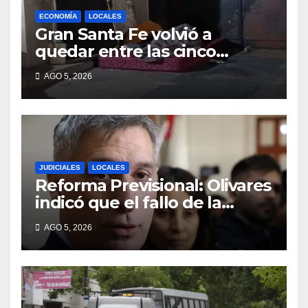
ECONOMÍA
LOCALES
Gran Santa Fe volvió a
quedar entre las cinco
regiones con más pobreza
AGO 5, 2026
del país
JUDICIALES
LOCALES
Reforma Previsional: Olivares
indicó que el fallo de la
Justicia tiene un impacto
AGO 5, 2026
ético y ratificó que la
Provincia apelará ante la
Corte Nacional