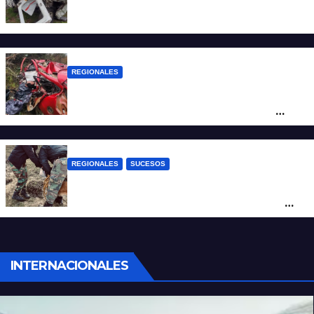
Una mujer falleció tras ser embestida su
camioneta
REGIONALES
Ruta Nacional 14: dos muertos y dos
heridos graves tras un choque frontal
cerca de Santo Tomé
REGIONALES
SUCESOS
Hallan restos humanos en el norte
santafesino: investigan si pertenecen a
Rubén Solís
INTERNACIONALES