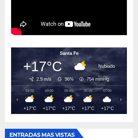
Santa Fe
+17°C
Nublado
2.9 m/s
96%
754
mmHg
03:00
04:00
05:00
06:00
07:00
08:00
‹
›
+17°C
+17°C
+17°C
+17°C
+17°C
+18°C
ENTRADAS MAS VISTAS