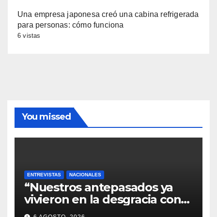
Una empresa japonesa creó una cabina refrigerada
para personas: cómo funciona
6 vistas
You missed
ENTREVISTAS
NACIONALES
“Nuestros antepasados ya
vivieron en la desgracia con
la Forestal algo que quizás se
6 AGOSTO, 2026