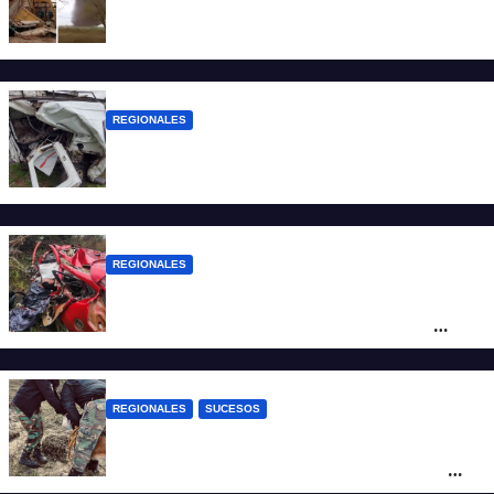
Asisten a las familias afectadas por el
tornado en Bernardo de Irigoyen
REGIONALES
Una mujer falleció tras ser embestida su
camioneta
REGIONALES
Ruta Nacional 14: dos muertos y dos
heridos graves tras un choque frontal
cerca de Santo Tomé
REGIONALES
SUCESOS
Hallan restos humanos en el norte
santafesino: investigan si pertenecen a