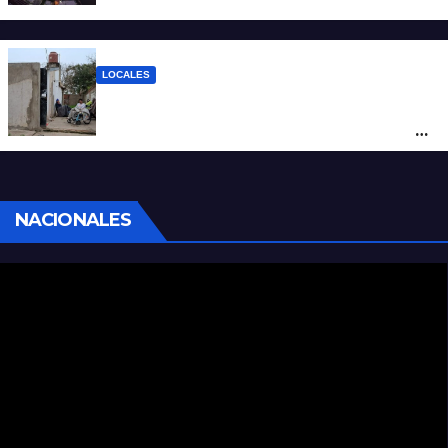
LOCALES
“Polenta, hambre y amenazas”: cómo era
la vida dentro del geriátrico investigado
por la Justicia
NACIONALES