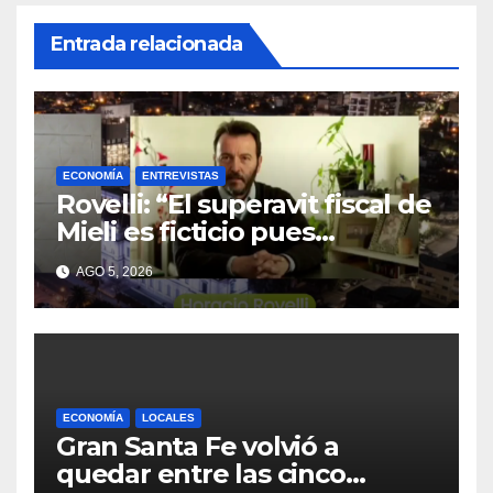
Entrada relacionada
ECONOMÍA
ENTREVISTAS
Rovelli: “El superavit fiscal de
Mieli es ficticio pues
debemos 480 mil millones
AGO 5, 2026
de dólares”
ECONOMÍA
LOCALES
Gran Santa Fe volvió a
quedar entre las cinco