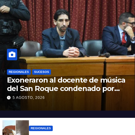
REGIONALES
SUCESOS
Exoneraron al docente de música
del San Roque condenado por
abuso sexual infantil
5 AGOSTO, 2026
REGIONALES