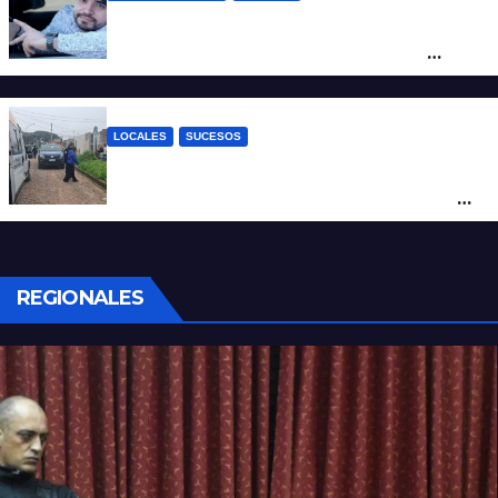
Conmoción en México: un influencer fue
asesinado de un balazo durante una
transmisión en vivo
LOCALES
SUCESOS
Por maltrato de ancianos imputan al
cuidador del asilo clandestino de barrio
Nuevo Horizonte
REGIONALES