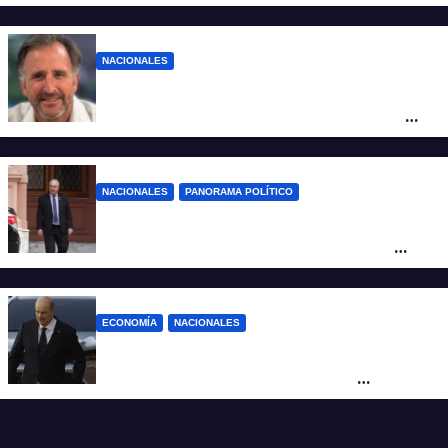
corre riesgo de caerse en el Senado
NACIONALES
Piden impugnar al senador libertario
Benegas Lynch por tener una empresa
que vende tierras a extranjeros
NACIONALES
PANORAMA POLÍTICO
Passalacqua anunció su rechazo a la ley
de tierras y confirma el giro crítico de
Milei de Misiones
ECONOMÍA
NACIONALES
Karina corrió a Sturzenegger de la
negociación por el practicaje y le
suspendió el decreto para levantar el paro