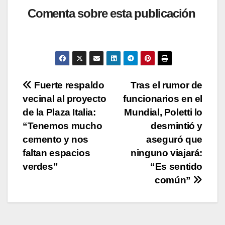
at
c
tt
p
m
Comenta sobre esta publicación
s
e
er
y
p
A
b
Li
ar
p
o
n
tir
p
o
k
Navegación
Fuerte respaldo
Tras el rumor de
k
vecinal al proyecto
funcionarios en el
de
de la Plaza Italia:
Mundial, Poletti lo
entradas
“Tenemos mucho
desmintió y
cemento y nos
aseguró que
faltan espacios
ninguno viajará:
verdes”
“Es sentido
común”