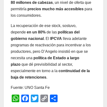
80 millones de cabezas
, un nivel de oferta que
permitiría
precios mucho más accesibles
para
los consumidores.
La recuperación de ese stock, sostuvo,
depende
en un 80%
de las
políticas del
gobierno nacional
. El
IPCVA
lleva adelante
programas de reactivación para incentivar a los
productores, pero D’Angelo insistió en que se
necesita una
política de Estado a largo
plazo
que dé previsibilidad al sector,
especialmente en torno a la
continuidad de la
baja de retenciones
.
Fuente: UNO Santa Fe
W
F
T
C
C
h
a
wi
o
o