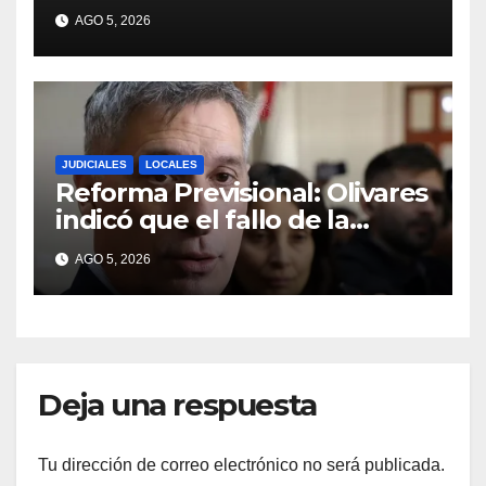
regiones con más pobreza
AGO 5, 2026
del país
JUDICIALES
LOCALES
Reforma Previsional: Olivares
indicó que el fallo de la
Justicia tiene un impacto
AGO 5, 2026
ético y ratificó que la
Provincia apelará ante la
Corte Nacional
Deja una respuesta
Tu dirección de correo electrónico no será publicada.