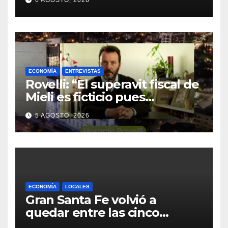
repita”
ECONOMÍA
ENTREVISTAS
Rovelli: “El superavit fiscal de
Mieli es ficticio pues
debemos 480 mil millones de
5 AGOSTO, 2026
dólares”
ECONOMÍA
LOCALES
Gran Santa Fe volvió a
quedar entre las cinco
regiones con más pobreza