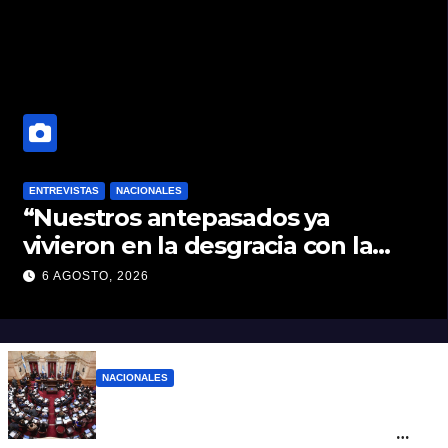
ENTREVISTAS
NACIONALES
“Nuestros antepasados ya
vivieron en la desgracia con la
Forestal algo que quizás se
6 AGOSTO, 2026
repita”
NACIONALES
LLA no sumó más votos y el proyecto
Inviolabilidad de la Propiedad Privada